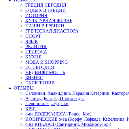
ГРЕЦИЯ СЕГОДНЯ
ОТДЫХ В ГРЕЦИИ
ИСТОРИЯ
КУЛЬТУРНАЯ ЖИЗНЬ
НАШИ В ГРЕЦИИ
ГРЕЧЕСКАЯ ДИАСПОРА
СПОРТ
ЯЗЫК
РЕЛИГИЯ
ПРИРОДА
КУХНЯ
МОДА И SHOPPING
ЕС СЕГОДНЯ
НЕДВИЖИМОСТЬ
БИЗНЕС
ЭКСКЛЮЗИВ
ОТЗЫВЫ
Салоники, Халкидики, Паралия Катерини, Касторь
Афины, Дельфы, Пилио и др.
Пелопоннес, Лутраки
КРИТ
о-ва ДОДЕКАНЕСА (Родос, Кос)
ИОНИЧЕСКИЕ о-ва (Корфу, Лефкада, Кефалония, И
о-ва КИКЛАД (Санторини, Миконос и др.)