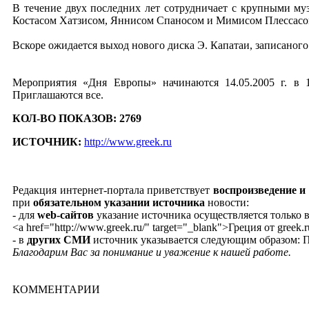
В течение двух последних лет сотрудничает с крупными муз
Костасом Хатзисом, Яннисом Спаносом и Мимисом Плессасо
Вскоре ожидается выход нового диска Э. Капатаи, записаног
Мероприятия «Дня Европы» начинаются 14.05.2005 г. в 
Приглашаются все.
КОЛ-ВО ПОКАЗОВ: 2769
ИСТОЧНИК:
http://www.greek.ru
Редакция интернет-портала приветствует
воспроизведение и
при
обязательном указании источника
новости:
- для
web-сайтов
указание источника осуществляется только 
<a href="http://www.greek.ru/" target="_blank">Греция от greek.
- в
других СМИ
источник указывается следующим образом: Пр
Благодарим Вас за понимание и уважение к нашей работе.
КОММЕНТАРИИ