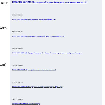
тве с
НОВОЕ НА ФОРУМЕ: Нестандартный отдых в Халкидиках, есть интересные места?
09.04.2015 10:04
НОВОЕ НА ФОРУМЕ: Неос-Мармарас VS Сарти с ребенком 3 лет
ого.
17.03.2015 11:06
НОВОЕ НА ФОРУМЕ: Окрестности Салоник либо Афин, есть там тихие места?
27.02.2015 14:22
НОВОЕ НА ФОРУМЕ: Вурвуру, Никити или Неа-Скиони. Помогите определиться с выбором на Халкидики
.ru",
23.02.2015 12:42
НОВОЕ В БЛОГАХ: Греки и работа – совместимы ли эти понятия?
21.02.2015 11:03
НОВОЕ НА ФОРУМЕ: Как добраться на автобусах из аэропорта Афин в Арту
09.02.2015 10:53
ИЩУТ ПОПУТЧИКОВ: Татьяна на Родос