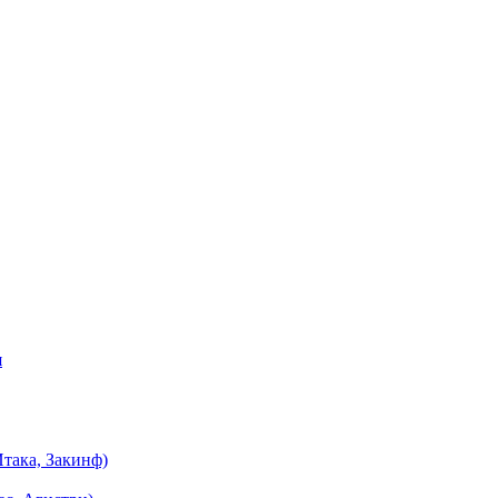
я
така, Закинф)