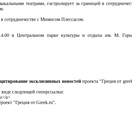
ыкальными театрами, гастролирует за границей в сотрудничес
м.
о в сотрудничестве с Мимисом Плессасом.
14.00 в Центральном парке культуры и отдыха им. М. Горьк
 цитирование эксклюзивных новостей
проекта "Греция от greek
в виде следующей гиперссылки:
ru</a>
оект "Греция от Greek.ru".