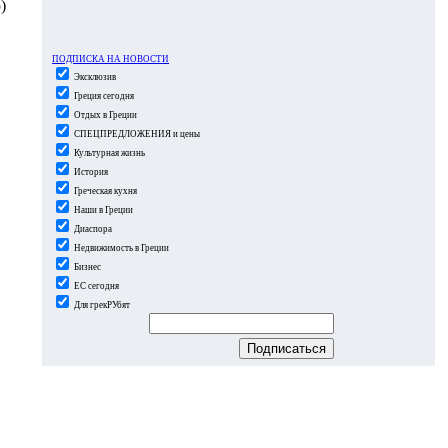
)
ПОДПИСКА НА НОВОСТИ
Эксклюзив
Греция сегодня
Отдых в Греции
СПЕЦПРЕДЛОЖЕНИЯ и цены
Культурная жизнь
История
Греческая кухня
Наши в Греции
Диаспора
Недвижимость в Греции
Бизнес
ЕС сегодня
Для грекРУбят