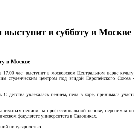
 выступит в субботу в Москве
ту в Москве
в 17.00 час. выступит в московском Центральном парке культ
ким студенческим центром под эгидой Европейского Союза 
 С детства увлекалась пением, пела в хоре, принимала учас
заниматься пением на профессиональной основе, перенимая о
ическом факультете университета в Салониках.
нной популярностью.