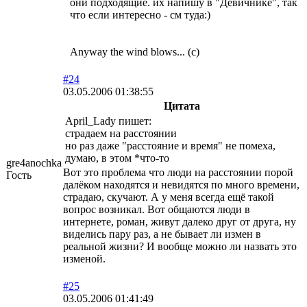
они подходящие. их напишу в "Девичнике", так
что если интересно - см туда:)
Anyway the wind blows... (с)
#24
03.05.2006 01:38:55
Цитата
April_Lady пишет:
страдаем на расстоянии
но раз даже "расстояние и время" не помеха,
думаю, в этом *что-то
gre4anochka
Вот это проблема что люди на расстоянии порой
Гость
далёком находятся и невидятся по много времени,
страдаю, скучают. А у меня всегда ещё такой
вопрос возникал. Вот общаются люди в
интернете, роман, живут далеко друг от друга, ну
виделись пару раз, а не бывает ли измен в
реальной жизни? И вообще можно ли назвать это
изменой.
#25
03.05.2006 01:41:49