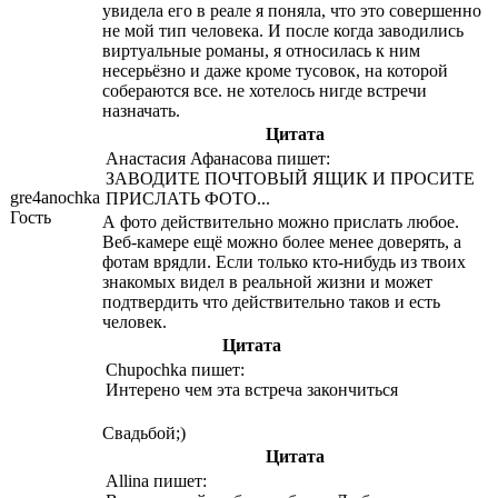
увидела его в реале я поняла, что это совершенно
не мой тип человека. И после когда заводились
виртуальные романы, я относилась к ним
несерьёзно и даже кроме тусовок, на которой
собераются все. не хотелось нигде встречи
назначать.
Цитата
Анастасия Афанасова пишет:
ЗАВОДИТЕ ПОЧТОВЫЙ ЯЩИК И ПРОСИТЕ
gre4anochka
ПРИСЛАТЬ ФОТО...
Гость
А фото действительно можно прислать любое.
Веб-камере ещё можно более менее доверять, а
фотам врядли. Если только кто-нибудь из твоих
знакомых видел в реальной жизни и может
подтвердить что действительно таков и есть
человек.
Цитата
Chupochka пишет:
Интерено чем эта встреча закончиться
Свадьбой;)
Цитата
Allina пишет: