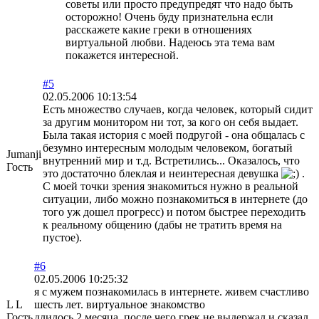
советы или просто предупредят что надо быть
осторожно! Очень буду признательна если
расскажете какие греки в отношениях
виртуальной любви. Надеюсь эта тема вам
покажется интересной.
#5
02.05.2006 10:13:54
Есть множество случаев, когда человек, который сидит
за другим монитором ни тот, за кого он себя выдает.
Была такая история с моей подругой - она общалась с
безумно интересным молодым человеком, богатый
Jumanji
внутренний мир и т.д. Встретились... Оказалось, что
Гость
это достаточно блеклая и неинтересная девушка
.
С моей точки зрения знакомиться нужно в реальной
ситуации, либо можно познакомиться в интернете (до
того уж дошел прогресс) и потом быстрее переходить
к реальному общению (дабы не тратить время на
пустое).
#6
02.05.2006 10:25:32
я с мужем познакомилась в интернете. живем счастливо
L L
шесть лет. виртуальное знакомство
Гость
длилось 2 месяца, после чего грек не выдержал и сказал