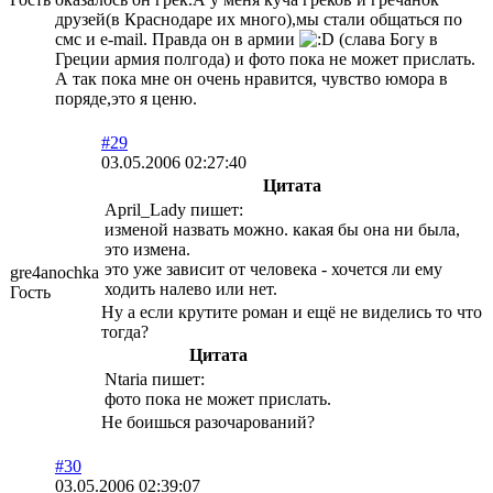
друзей(в Краснодаре их много),мы стали общаться по
смс и e-mail. Правда он в армии
(слава Богу в
Греции армия полгода) и фото пока не может прислать.
А так пока мне он очень нравится, чувство юмора в
поряде,это я ценю.
#29
03.05.2006 02:27:40
Цитата
April_Lady пишет:
изменой назвать можно. какая бы она ни была,
это измена.
это уже зависит от человека - хочется ли ему
gre4anochka
ходить налево или нет.
Гость
Ну а если крутите роман и ещё не виделись то что
тогда?
Цитата
Ntaria пишет:
фото пока не может прислать.
Не боишься разочарований?
#30
03.05.2006 02:39:07