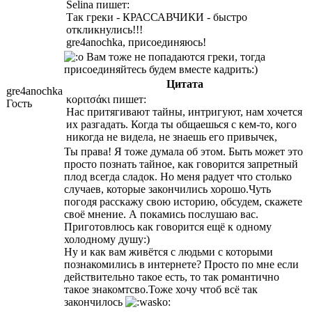
Selina пишет:
Так греки - КРАССАВЧИКИ - быстро
откликнулись!!!
gre4anochka, присоединяюсь!
Вам тоже не попадаются греки, тогда
присоединяйтесь будем вместе кадрить:)
Цитата
gre4anochka
κoριτσάκι пишет:
Гость
Нас притягивают тайны, интригуют, нам хочется
их разгадать. Когда ты общаешься с кем-то, кого
никогда не видела, не знаешь его привычек,
Ты права! Я тоже думала об этом. Быть может это
просто познать тайное, как говорится запретный
плод всегда сладок. Но меня радует что столько
случаев, которые закончились хорошо.Чуть
погодя расскажу свою историю, обсудем, скажете
своё мнение. А покамись послушаю вас.
Приготовлюсь как говорится ещё к одному
холодному душу:)
Ну и как вам живётся с людьми с которыми
познакомились в интернете? Просто по мне если
действительно такое есть, то так романтично
такое знакомтсво.Тоже хочу чтоб всё так
закончилось