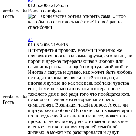
01.05.2006 21:46:35
gre4anochka
Roman o arhigos
Гость
Так ни честна хотела открыть сама.... чтоб
как обычно светилось моё имя:)Но всё равно
спасибочки
#4
01.05.2006 21:54:15
В интернете я провожу ночами и конечно же
появляются новые знакомые друзья, симпатии, но
порой и дружба перерастающая в любовь или
слышишь рассказы людей о виртуальной любви.
Иногда я сажусь и думаю, как может быть любовь
не видя никогда человека и всё это глупо, а
иногда я думаю но как так ведь всё таки чувства
есть, бежишь к монитору компьютера после
тяжёлого дня и всё ради того что пообщатся хоть
gre4anochka
не много с человеком который мне очень
Гость
симпатичен. Возникает такой вопрос. А есть ли
виртуальная любовь? Оставьте свои комментарии
по поводу своей жизни в интернете, может кто
проходил через такое, у кого то закончилось всё
очень счастиво и живут хорошей семейной
жизнью, а может кто разочаровался и дадут