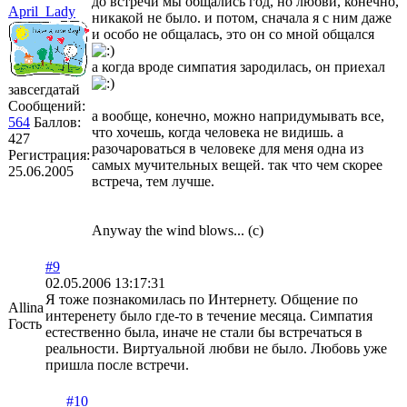
до встречи мы общались год, но любви, конечно,
April_Lady
никакой не было. и потом, сначала я с ним даже
и особо не общалась, это он со мной общался
а когда вроде симпатия зародилась, он приехал
завсегдатай
Сообщений:
а вообще, конечно, можно напридумывать все,
564
Баллов:
что хочешь, когда человека не видишь. а
427
разочароваться в человеке для меня одна из
Регистрация:
самых мучительных вещей. так что чем скорее
25.06.2005
встреча, тем лучше.
Anyway the wind blows... (с)
#9
02.05.2006 13:17:31
Я тоже познакомилась по Интернету. Общение по
Allina
интеренету было где-то в течение месяца. Симпатия
Гость
естественно была, иначе не стали бы встречаться в
реальности. Виртуальной любви не было. Любовь уже
пришла после встречи.
#10