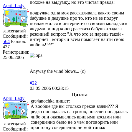
похоже на выдумку, но это чистая правда:
April_Lady
подружка одна моя рассказывала как-то своим
бабушке и дедушке про то, кто из ее подруг
познакомился в интернете со своими молодыим
людьми. и под конец рассказа бабушка задала
завсегдатай
резонный вопрос: "А что это за парень такой -
Сообщений:
интернет - который всем помогает найти свою
564
Баллов:
любовь!!??"
427
Регистрация:
25.06.2005
Anyway the wind blows... (с)
#22
03.05.2006 00:28:15
Цитата
April_Lady
gre4anochka пишет:
А вообще где вы столько греков взяли??? Я
редко попадалась на греков, но если попадалась
либо они оказывались кривыми косыми или
совершенно было не о чем поговорить или
завсегдатай
просто ну совершенно не мой типаж
Сообщений: