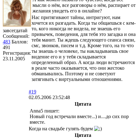
мысли о нём, все разговоры о нём, распирает от
желания увидеть его в онлайне?
Нас притягивают тайны, интригуют, нам
хочется их разгадать. Когда ты общаешься с кем-
то, кого никогда не видела, не знаешь его
завсегдатай
привычек, поведения, для тебя это загадка и она
Сообщений:
тебя манит. Ты ждешь следующего сеанса связи,
483
Баллов:
смс, звонков, писем и т.д. Кроме того, на то что
491
ты знаешь о человеке, ты накладываешь свое
Регистрация:
видение его и у тебя складывается
23.11.2005
определенный образ. А когда люди встречаются
в реале часто оказывается, что они жестоко
обманывались. Поэтому и не советуют
затягивать с виртуальными отношениями.
#19
02.05.2006 23:52:48
Цитата
Anna5 пишет:
Новый год встречали вместе...) и....до сих пор
вместе.
Когда на свадьбе гулять будем
Цитата