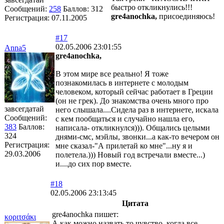
быстро откликнулись!!!
Сообщений:
258
Баллов:
312
gre4anochka,
присоединяюсь!
Регистрация:
07.11.2005
#17
02.05.2006 23:01:55
Anna5
gre4anochka,
В этом мире все реально! Я тоже
познакомилась в интернете с молодым
человеком, который сейчас работает в Греции
(он не грек). До знакомства очень много про
завсегдатай
него слышала....Сидела раз в интернете, искала
Сообщений:
с кем пообщаться и случайно нашла его,
383
Баллов:
написала- откликнулся))). Общались целыми
324
днями-смс, мэйлы, звонки...а как-то вечером он
Регистрация:
мне сказал-"А прилетай ко мне"...ну я и
29.03.2006
полетела.))) Новый год встречали вместе...)
и....до сих пор вместе.
#18
02.05.2006 23:13:45
Цитата
gre4anochka пишет:
κoριτσάκι
А как можно назвать то чувство, когда все