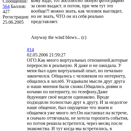
кому надо, тот абсолютно любую фотографию
Сообщений:
за свою выдаст. и потом, при чем тут это
564
Баллов:
вообще?! можно знать, как человек выглядит,
427
но не знать, ЧТО он из себя реально
Регистрация:
представляет.
25.06.2005
Anyway the wind blows... (с)
#14
02.05.2006 21:59:27
ОГО.Как много виртуальных отношений,которые
переросли в реальную. Я даже и не ожидала. У
меня был один виртуальный опыт, но печально
закончился. Общались с человеком по интернету,
общались в захлёб. Угадывали мысли друг друга
и наши мнения были схожи.Общались днями и
ночами по интернету, по телефону.Даже
будующее своё видели одинаково. Вроде
подходили полностью друг к другу. И за недолгое
наше общение, был ощущение что знаем и
общаемся уже много лет.Он настаивал на встрече,
я сначало оттягивала, не хотела торопить события,
но потом решила встретится, через месяц после
знакомства. И тут когда мы встретились, я