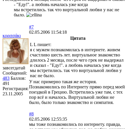
- "Еду!". а любовь началась уже когда
мы встретились. так что виртуальной любви у нас не
было.
#7
02.05.2006 11:54:18
κoριτσάκι
Цитата
L L пишет:
я с мужем познакомилась в интернете. живем
счастливо шесть лет. виртуальное знакомство
длилось 2 месяца, после чего грек не выдержал
и сказал - "Еду!". а любовь началась уже когда
завсегдатай
мы встретились. так что виртуальной любви у
Сообщений:
нас не было.
483
Баллов:
У нас примерно такая же история.
491
Познакомились по Интернету прямо перед моей
Регистрация:
поездкой в Грецию. Встретились уже там, с тех
23.11.2005
пор всё и началось. Виртуальной любви не
было, было только знакомство и симпатия.
#8
02.05.2006 12:55:35
мы тоже познакомились по интернету. правда,