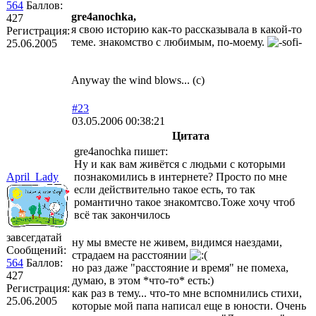
564
Баллов:
gre4anochka,
427
я свою историю как-то рассказывала в какой-то
Регистрация:
теме. знакомство с любимым, по-моему.
25.06.2005
Anyway the wind blows... (с)
#23
03.05.2006 00:38:21
Цитата
gre4anochka пишет:
Ну и как вам живётся с людьми с которыми
April_Lady
познакомились в интернете? Просто по мне
если действительно такое есть, то так
романтично такое знакомтсво.Тоже хочу чтоб
всё так закончилось
завсегдатай
ну мы вместе не живем, видимся наездами,
Сообщений:
страдаем на расстоянии
564
Баллов:
но раз даже "расстояние и время" не помеха,
427
думаю, в этом *что-то* есть:)
Регистрация:
как раз в тему... что-то мне вспомнились стихи,
25.06.2005
которые мой папа написал еще в юности. Очень