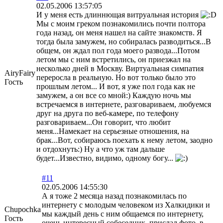
02.05.2006 13:57:05
И у меня есть длиннющая витруальная история
Мы с моим греком познакомились почти полтора
года назад, он меня нашел на сайте знакомств. Я
тогда была замужем, но собиралась разводиться...В
общем, он ждал пол года моего развода...Потом
летом мы с ним встретились, он приезжал на
несколько дней в Москву. Виртуальная симпатия
AiryFairy
переросла в реальную. Но вот только было это
Гость
прошлым летом... И вот, я уже пол года как не
замужем, а он все со мной:) Каждую ночь мы
встречаемся в интернете, разговариваем, любуемся
друг на друга по веб-камере, по телефону
разговариваем...Он говорит, что любит
меня...Намекает на серьезные отношения, на
брак...Вот, собираюсь поехать к нему летом, заодно
и отдохнуть:) Ну а что уж там дальше
будет...Известно, видимо, одному богу...
#11
02.05.2006 14:55:30
А я тоже 2 месяца назад познакомилась по
интернету с молодым человеком из Халкидики и
Chupochka
мы каждый день с ним общаемся по интернету,
Гость
очень интересный собеседник, прислал фото, в