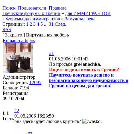
Поиск
Пользователи
Правила
Греческие форумы о Греции
»
для ИММИГРАНТОВ
»
Форумы для иммигрантов
»
Замуж за грека
Страницы:
1
2
3
4
5
...
31
След.
RSS
[
Закрыто
]
Виртуальная любовь
Roman o arhigos
#1
01.05.2006 10:01:43
По просьбе
gre4anochka
.
Ищете недвижимость в Греции?
Научитесь покупать дешево и
Администратор
безопасно законную недвижимость в
Сообщений:
12695
Греции по ценам для греков!
Баллов:
7194
Регистрация:
09.10.2004
#2
L L
01.05.2006 16:23:50
Гость
она здесь будет любовь крутить?
#3