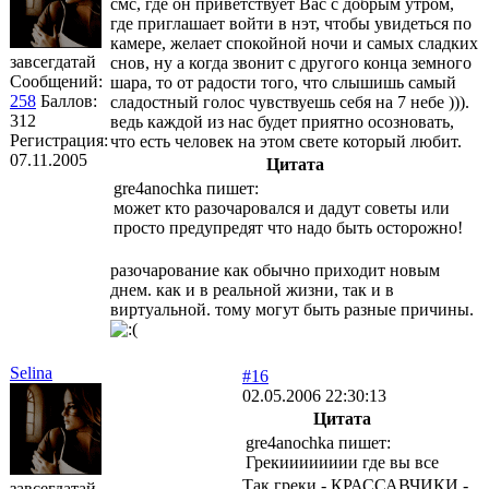
смс, где он приветствует Вас с добрым утром,
где приглашает войти в нэт, чтобы увидеться по
камере, желает спокойной ночи и самых сладких
завсегдатай
снов, ну а когда звонит с другого конца земного
Сообщений:
шара, то от радости того, что слышишь самый
258
Баллов:
сладостный голос чувствуешь себя на 7 небе ))).
312
ведь каждой из нас будет приятно осозновать,
Регистрация:
что есть человек на этом свете который любит.
07.11.2005
Цитата
gre4anochka пишет:
может кто разочаровался и дадут советы или
просто предупредят что надо быть осторожно!
разочарование как обычно приходит новым
днем. как и в реальной жизни, так и в
виртуальной. тому могут быть разные причины.
Selina
#16
02.05.2006 22:30:13
Цитата
gre4anochka пишет:
Грекииииииии где вы все
Так греки - КРАССАВЧИКИ -
завсегдатай