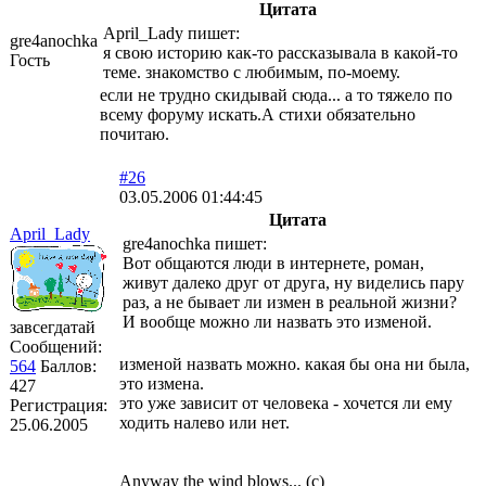
Цитата
April_Lady пишет:
gre4anochka
я свою историю как-то рассказывала в какой-то
Гость
теме. знакомство с любимым, по-моему.
если не трудно скидывай сюда... а то тяжело по
всему форуму искать.А стихи обязательно
почитаю.
#26
03.05.2006 01:44:45
Цитата
April_Lady
gre4anochka пишет:
Вот общаются люди в интернете, роман,
живут далеко друг от друга, ну виделись пару
раз, а не бывает ли измен в реальной жизни?
И вообще можно ли назвать это изменой.
завсегдатай
Сообщений:
изменой назвать можно. какая бы она ни была,
564
Баллов:
это измена.
427
это уже зависит от человека - хочется ли ему
Регистрация:
ходить налево или нет.
25.06.2005
Anyway the wind blows... (с)