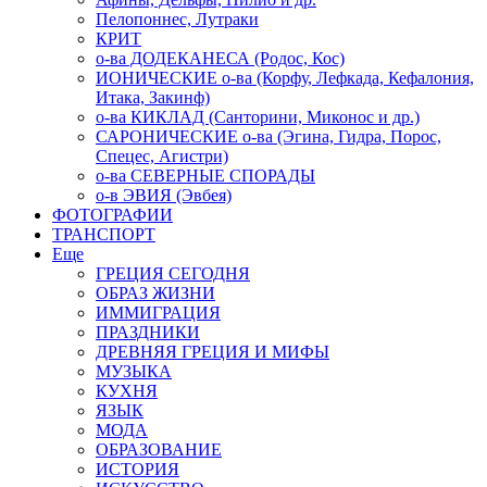
Пелопоннес, Лутраки
КРИТ
о-ва ДОДЕКАНЕСА (Родос, Кос)
ИОНИЧЕСКИЕ о-ва (Корфу, Лефкада, Кефалония,
Итака, Закинф)
о-ва КИКЛАД (Санторини, Миконос и др.)
САРОНИЧЕСКИЕ о-ва (Эгина, Гидра, Порос,
Спецес, Агистри)
о-ва СЕВЕРНЫЕ СПОРАДЫ
о-в ЭВИЯ (Эвбея)
ФОТОГРАФИИ
ТРАНСПОРТ
Еще
ГРЕЦИЯ СЕГОДНЯ
ОБРАЗ ЖИЗНИ
ИММИГРАЦИЯ
ПРАЗДНИКИ
ДРЕВНЯЯ ГРЕЦИЯ И МИФЫ
МУЗЫКА
КУХНЯ
ЯЗЫК
МОДА
ОБРАЗОВАНИЕ
ИСТОРИЯ