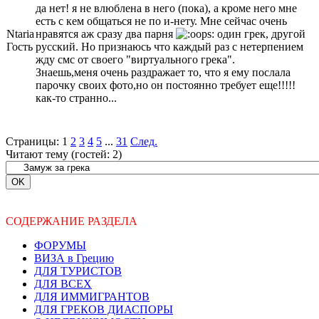
да нет! я не влюблена в него (пока), а кроме него мне
есть с кем общаться не по и-нету. Мне сейчас очень
Ntaria
нравятся аж сразу два парня
один грек, другой
Гость
русский. Но признаюсь что каждый раз с нетерпением
жду смс от своего "виртуального грека".
Знаешь,меня очень раздражает то, что я ему послала
парочку своих фото,но он постоянно требует еще!!!!!
как-то странно...
Страницы:
1
2
3
4
5
...
31
След.
Читают тему (гостей:
2
)
СОДЕРЖАНИЕ РАЗДЕЛА
ФОРУМЫ
ВИЗА в Грецию
ДЛЯ ТУРИСТОВ
ДЛЯ ВСЕХ
ДЛЯ ИММИГРАНТОВ
ДЛЯ ГРЕКОВ ДИАСПОРЫ