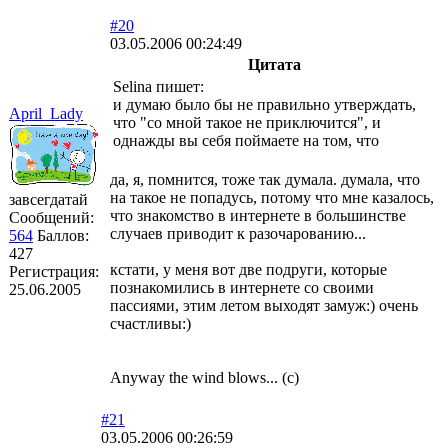
#20
03.05.2006 00:24:49
Цитата
Selina пишет:
и думаю было бы не правильно утверждать,
April_Lady
что "со мной такое не приключится", и
однажды вы себя поймаете на том, что
да, я, помнится, тоже так думала. думала, что
на такое не попадусь, потому что мне казалось,
завсегдатай
что знакомство в интернете в большинстве
Сообщений:
случаев приводит к разочарованию...
564
Баллов:
427
кстати, у меня вот две подруги, которые
Регистрация:
познакомились в интернете со своими
25.06.2005
пассиями, этим летом выходят замуж:) очень
счастливы:)
Anyway the wind blows... (с)
#21
03.05.2006 00:26:59