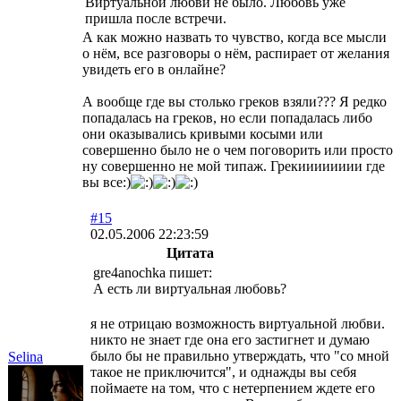
Виртуальной любви не было. Любовь уже
пришла после встречи.
А как можно назвать то чувство, когда все мысли
о нём, все разговоры о нём, распирает от желания
увидеть его в онлайне?
А вообще где вы столько греков взяли??? Я редко
попадалась на греков, но если попадалась либо
они оказывались кривыми косыми или
совершенно было не о чем поговорить или просто
ну совершенно не мой типаж. Грекииииииии где
вы все:)
#15
02.05.2006 22:23:59
Цитата
gre4anochka пишет:
А есть ли виртуальная любовь?
я не отрицаю возможность виртуальной любви.
никто не знает где она его застигнет и думаю
было бы не правильно утверждать, что "со мной
Selina
такое не приключится", и однажды вы себя
поймаете на том, что с нетерпением ждете его