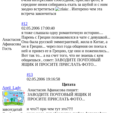
середине июня собираюсь ехать за шубой и с ним
заодно встретиться
. Интерено чем эта
встреча закончиться
#12
02.05.2006 17:00:40
я тоже слышала одну романтичную историю....
Парень с Греции познакомился в чате с девушкой...
Анастасия
Она была русской эммигранткой, жила в Китае, а
Афанасова
он в Греции... через пол года общения он поеха к
Гость
ней и привез ее в Грецию, где они и поженились...
Вот так то... а на счет того, что не знаешь с кем
общаешься , совет: ЗАВОДИТЕ ПОЧТОВЫЙ
ЯЩИК И ПРОСИТЕ ПРИСЛАТЬ ФОТО...
#13
02.05.2006 19:16:58
Цитата
April_Lady
Анастасия Афанасова пишет:
ЗАВОДИТЕ ПОЧТОВЫЙ ЯЩИК И
ПРОСИТЕ ПРИСЛАТЬ ФОТО...
и что?! при чем тут это??!!
завсегдатай