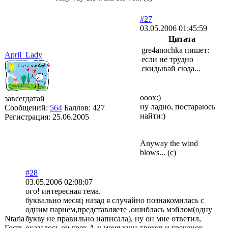
#27
03.05.2006 01:45:59
Цитата
gre4anochka пишет:
April_Lady
если не трудно
скидывай сюда...
ооох:)
завсегдатай
ну ладно, постараюсь
Сообщений:
564
Баллов:
427
найти:)
Регистрация:
25.06.2005
Anyway the wind
blows... (с)
#28
03.05.2006 02:08:07
ого! интересная тема.
буквально месяц назад я случайно познакомилась с
одним парнем,представляете ,ошиблась мэйлом(одну
Ntaria
букву не правильно написала), ну он мне ответил,
Гость
оказалось он грек.А у меня куча греков и гречанок