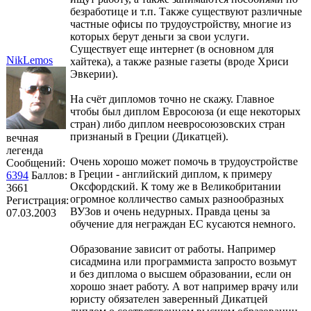
безработице и т.п. Также существуют различные
частные офисы по трудоустройству, многие из
которых берут деньги за свои услуги.
Существует еще интернет (в основном для
NikLemos
хайтека), а также разные газеты (вроде Хриси
Эвкерии).
На счёт дипломов точно не скажу. Главное
чтобы был диплом Евросоюза (и еще некоторых
стран) либо диплом неевросоюзовских стран
признаный в Греции (Дикатцей).
вечная
легенда
Очень хорошо может помочь в трудоустройстве
Сообщений:
в Греции - английский диплом, к примеру
6394
Баллов:
Оксфордский. К тому же в Великобритании
3661
огромное колличество самых разнообразных
Регистрация:
ВУЗов и очень недурных. Правда цены за
07.03.2003
обучение для неграждан ЕС кусаются немного.
Образование зависит от работы. Например
сисадмина или программиста запросто возьмут
и без диплома о высшем образовании, если он
хорошо знает работу. А вот например врачу или
юристу обязателен заверенный Дикатцей