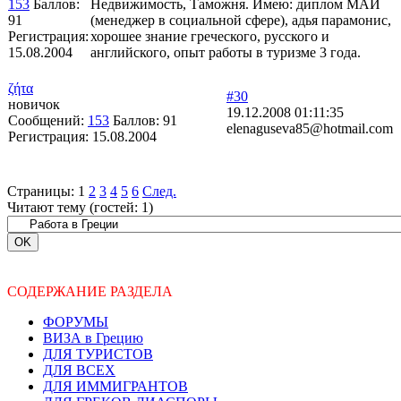
153
Баллов:
Недвижимость, Таможня. Имею: диплом МАИ
91
(менеджер в социальной сфере), адья парамонис,
Регистрация:
хорошее знание греческого, русского и
15.08.2004
английского, опыт работы в туризме 3 года.
ζήτα
#30
новичок
19.12.2008 01:11:35
Сообщений:
153
Баллов:
91
elenaguseva85@hotmail.com
Регистрация:
15.08.2004
Страницы:
1
2
3
4
5
6
След.
Читают тему (гостей:
1
)
СОДЕРЖАНИЕ РАЗДЕЛА
ФОРУМЫ
ВИЗА в Грецию
ДЛЯ ТУРИСТОВ
ДЛЯ ВСЕХ
ДЛЯ ИММИГРАНТОВ