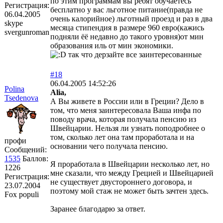
по этим программам вы ребят обучаетесь
Регистрация:
бесплатно у вас льготное питание(правда не
06.04.2005
очень калорийное) льготный проезд и раз в два
skype
месяца стипендия в размере 960 евро(кажись
svergunroman
подняли ёё недавно до такого уровня)от мин
образования иль от мин экономики.
так что дерзайте все заинтересованные
#18
06.04.2005 14:52:26
Polina
Alia,
Tsedenova
А Вы живете в России или в Греции? Дело в
том, что меня заинтересовала Ваша инфа по
поводу врача, которая получала пенсию из
Швейцарии. Нельзя ли узнать поподробнее о
том, сколько лет она там проработала и на
профи
основании чего получала пенсию.
Сообщений:
1535
Баллов:
Я проработала в Швейцарии несколько лет, но
1226
мне сказали, что между Грецией и Швейцарией
Регистрация:
не существует двустороннего договора, и
23.07.2004
поэтому мой стаж не может быть зачтен здесь.
Fox populi
Заранее благодарю за ответ.