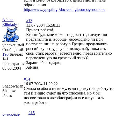
если нужно :руководство к действию: в плане
образования
http://www.ypepth.gr/docs/odhgiesomogenon.doc
Athina
#13
Elliniady
13.07.2004 15:58:33
Привет ребята!
Кто-нибудь мне может подсказать, следует ли
предъявлять и, вообще, необходимо ли при
поступлении на работу в Греции предъявлять
увлеченный
российскую трудовую книжку, дабу показать
Сообщений:
свой стаж работы (естественно, предварительно
196
Баллов:
переведенную на греческий язык)?
141
Зарание благодарю,
Регистрация:
Афина
03.03.2004
#14
16.07.2004 11:20:22
ShadowMan
Смыла особого не вижу, если примут на работу то
Shadow
там и видно будет на что способна, но я бы
Гость
посоветовал в автобиографии все же указать
маста работы.
#15
kuznechek