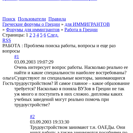
Поиск
Пользователи
Правила
Греческие форумы о Греции
»
для ИММИГРАНТОВ
»
Форумы для иммигрантов
»
Работа в Греции
Страницы:
1
2
3
4
5
6
След.
RSS
РАБОТА : Проблема поиска работы, вопросы и еще раз
вопросы
#1
03.09.2003 19:07:29
Очень интересует вопрос работы. Насколько реально ее
найти и какие специальности наиболее востребованы?
ольга
Существуют ли специальные конторы, занимающиеся
Гость
трудоустройством? И самое главное – какое образование
требуется? Насколько я поняла ВУЗов в Греции не так
уж много и поступить в них сложно. дипломы каких
учебных заведений могут реально помочь при
трудоустройстве?
#2
03.09.2003 19:33:30
Трудоустройством занимают т.н. ОАЕДы. Они
ищут работу, а также занимаются пособиями по