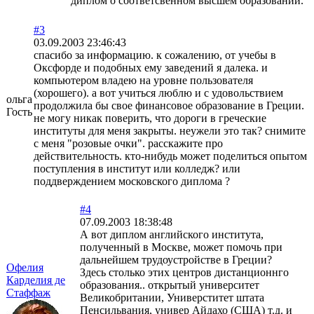
диплом о соответсвенном высшем образовании.
#3
03.09.2003 23:46:43
спасибо за информацию. к сожалению, от учебы в
Оксфорде и подобных ему заведений я далека. и
компьютером владею на уровне пользователя
(хорошего). а вот учиться люблю и с удовольствием
ольга
продолжила бы свое финансовое образование в Греции.
Гость
не могу никак поверить, что дороги в греческие
институты для меня закрыты. неужели это так? снимите
с меня "розовые очки". расскажите про
действительность. кто-нибудь может поделиться опытом
поступления в институт или колледж? или
поддверждением московского диплома ?
#4
07.09.2003 18:38:48
А вот диплом английского института,
полученный в Москве, может помочь при
дальнейшем трудоустройстве в Греции?
Офелия
Здесь столько этих центров дистанционнго
Карделия де
образования.. открытый университет
Стаффаж
Великобритании, Универститет штата
Пенсильвания, универ Айдахо (США) т.д. и