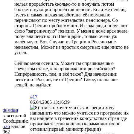
нельзя проработать сколько-то и получать потом
соответствующий процентик пенсии. Если же пенсия,
пусть и самая низкая заработана, её нормально
перечисляют по месту жительства пенсионера. Со
стороны Греции проблемм нет. И сюда люди получают
свою "заграничную" пенсию. У меня в доме врач жила,
получала пенсию из Швейцарии, только очень уж
маленькую. Вот. Случаи из Греции в Россию мне
неизвестны. Может из простых смертных еще никто не
успел.
Сейчас меня осенило. Может ты спрашиваешь о
греческом стаже, как продолжении российского?
Непрерывность, там, и всё такое? Для начислении
пенсии от России, не от Греции? Такое, по логике
вещей, не выйдет.
#17
06.04.2005 13:16:39
тем кто хочет учиться в греции хочу
dustdust
напомнить что можно учиться по программе их
завсегдатай
вы найдёте в греческих консульствах стран где
Сообщений:
проживаете если конечно караманлис их не
526
Баллов:
отменил(первый министр греции)
362