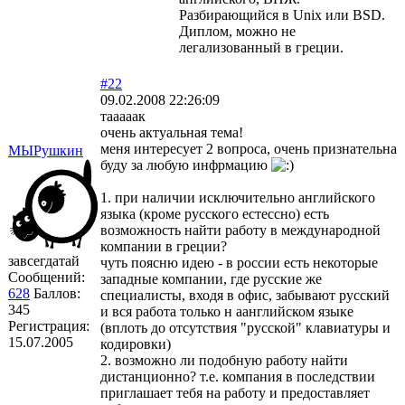
Разбирающийся в Unix или BSD.
Диплом, можно не
легализованный в греции.
#22
09.02.2008 22:26:09
тааааак
очень актуальная тема!
меня интересует 2 вопроса, очень признательна
МЫРушкин
буду за любую инфрмацию
1. при наличии исключительно английского
языка (кроме русского естессно) есть
возможность найти работу в международной
компании в греции?
завсегдатай
чуть поясню идею - в россии есть некоторые
Сообщений:
западные компании, где русские же
628
Баллов:
специалисты, входя в офис, забывают русский
345
и вся работа только н аанглийском языке
Регистрация:
(вплоть до отсутствия "русской" клавиатуры и
15.07.2005
кодировки)
2. возможно ли подобную работу найти
дистанционно? т.е. компания в последствии
приглашает тебя на работу и предоставляет