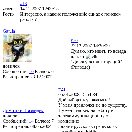
#19
zenzenas
14.11.2007 12:09:18
Гость
Интересно, а какойе положенийе сциас с поиском
работы?
Gatula
#20
23.12.2007 14:20:09
Думаю, кто ищет, то всегда
найдет
"Дорогу осилит идущий"...
новичок
(Ригведа)
Сообщений:
10
Баллов:
6
Регистрация:
23.12.2007
#21
05.01.2008 15:54:34
Добрый день уважаемые!
У меня предложение по существу.
Димитрис Назлидис
Нужен человек на работу в
новичок
телекоммуникационную
Сообщений:
14
Баллов:
7
компанию.
Регистрация:
08.05.2004
Знание русского, греческого,
английского, ВНЖ.