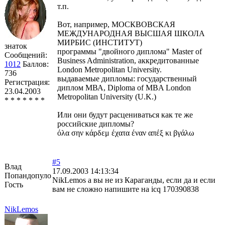
т.п.
Вот, например, МОСКВОВСКАЯ
МЕЖДУНАРОДНАЯ ВЫСШАЯ ШКОЛА
МИРБИС (ИНСТИТУТ)
знаток
программы "двойного диплома" Master of
Сообщений:
Business Administration, аккредитованные
1012
Баллов:
London Metropolitan University.
736
выдаваемые дипломы: государственный
Регистрация:
диплом МВА, Diploma of MBA London
23.04.2003
Metropolitan University (U.K.)
* * * * * * *
Или они будут расцениваться как те же
российские дипломы?
όλα σην κάρδεμ έχατα έναν απέξ κι βγάλω
#5
Влад
17.09.2003 14:13:34
Попандопуло
NikLemos а вы не из Караганды, если да и если
Гость
вам не сложно напишите на icq 170390838
NikLemos