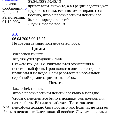
05.04.2005 23:40:13
новичок
привет всем. скажите, а в Греции ведется учет
Сообщений:
6
трудового стажа, если потом возвращаться в
Баллов:
3
Россию, чтоб с перечислением пенсии все
Регистрация:
было в порядке. спасибо.
01.12.2004
Люди я люблю вас!!!!
#16
06.04.2005 00:13:27
Не совсем связная постановка вопроса.
Цитата
kuznechek пишет:
ведется учет трудового стажа
Скажем так, да. Т.е. учитываются отчисления в
пенсионный фонд. Производятся они не всегда по
правилам и не везде. Если работаете в нормальной
серьёзной организации, тогда всё ок.
Цитата
kuznechek пишет:
чтоб с перечислением пенсии все было в порядке
Чтобы с пенсией всё было в порядке, она должна для
начала быть. Её надо заработать. Т.е. отчислений в
Alia
пенс.фонд должно быть достаточно. Если их не хватает,
Гость
то пенсии не будет никакой вообще. Другими словами,