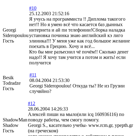
#10
25.12.2003 21:52:16
Я учусь на программиста !! Диплома такогого
нет!! Но я умею всё что касается баз дынных
Georgi
интернета и ай пи телефонии!Сборка наладка
Sideropoulou
установка починка знаю английский кэ лиго
Гость
элиника!!! У меня уже как год большое желание
поехать в Грецию. Хочу и всё...
Кто бы мне разъеснил чё почём!! Сколько денег
надо!! Я хочу там учится а потом и жить! если
получится
#11
Besik
08.04.2004 21:53:30
Todradze
Georgi Sideropoulou! Откуда ты? Не из Грузии
Гость
случвйно?
#12
28.06.2004 14:26:33
Алексей пиши на мыло(или icq 160936116) по
ShadowMan
поводу работы, чем смогу помогу.
Shadow
Georgi S., касательно учебы- www.rcm.gr, ypepth.gr
Гость
(на греческом)