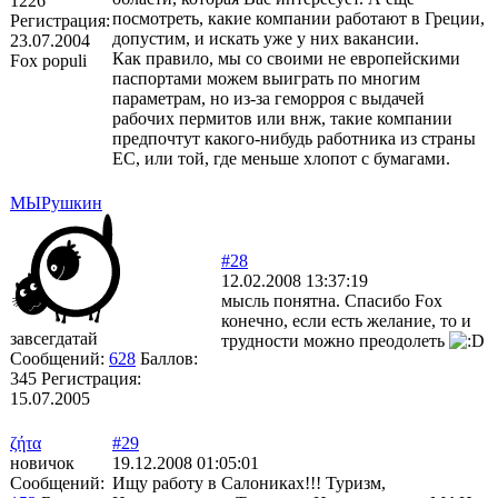
1226
посмотреть, какие компании работают в Греции,
Регистрация:
допустим, и искать уже у них вакансии.
23.07.2004
Как правило, мы со своими не европейскими
Fox populi
паспортами можем выиграть по многим
параметрам, но из-за геморроя с выдачей
рабочих пермитов или внж, такие компании
предпочтут какого-нибудь работника из страны
ЕС, или той, где меньше хлопот с бумагами.
МЫРушкин
#28
12.02.2008 13:37:19
мысль понятна. Спасибо Fox
конечно, если есть желание, то и
завсегдатай
трудности можно преодолеть
Сообщений:
628
Баллов:
345
Регистрация:
15.07.2005
ζήτα
#29
новичок
19.12.2008 01:05:01
Сообщений:
Ищу работу в Салониках!!! Туризм,