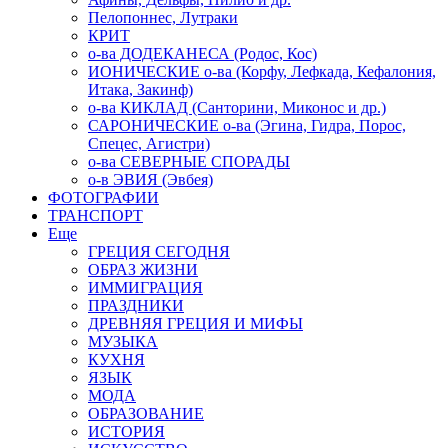
Пелопоннес, Лутраки
КРИТ
о-ва ДОДЕКАНЕСА (Родос, Кос)
ИОНИЧЕСКИЕ о-ва (Корфу, Лефкада, Кефалония,
Итака, Закинф)
о-ва КИКЛАД (Санторини, Миконос и др.)
САРОНИЧЕСКИЕ о-ва (Эгина, Гидра, Порос,
Спецес, Агистри)
о-ва СЕВЕРНЫЕ СПОРАДЫ
о-в ЭВИЯ (Эвбея)
ФОТОГРАФИИ
ТРАНСПОРТ
Еще
ГРЕЦИЯ СЕГОДНЯ
ОБРАЗ ЖИЗНИ
ИММИГРАЦИЯ
ПРАЗДНИКИ
ДРЕВНЯЯ ГРЕЦИЯ И МИФЫ
МУЗЫКА
КУХНЯ
ЯЗЫК
МОДА
ОБРАЗОВАНИЕ
ИСТОРИЯ