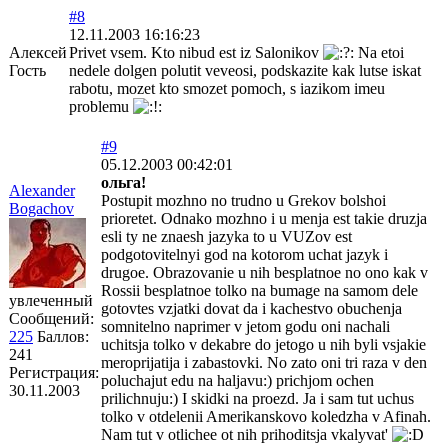
#8
12.11.2003 16:16:23
Алексей
Privet vsem. Kto nibud est iz Salonikov
Na etoi
Гость
nedele dolgen polutit veveosi, podskazite kak lutse iskat
rabotu, mozet kto smozet pomoch, s iazikom imeu
problemu
#9
05.12.2003 00:42:01
ольга!
Alexander
Postupit mozhno no trudno u Grekov bolshoi
Bogachov
prioretet. Odnako mozhno i u menja est takie druzja
esli ty ne znaesh jazyka to u VUZov est
podgotovitelnyi god na kotorom uchat jazyk i
drugoe. Obrazovanie u nih besplatnoe no ono kak v
Rossii besplatnoe tolko na bumage na samom dele
увлеченный
gotovtes vzjatki dovat da i kachestvo obuchenja
Сообщений:
somnitelno naprimer v jetom godu oni nachali
225
Баллов:
uchitsja tolko v dekabre do jetogo u nih byli vsjakie
241
meroprijatija i zabastovki. No zato oni tri raza v den
Регистрация:
poluchajut edu na haljavu:) prichjom ochen
30.11.2003
prilichnuju:) I skidki na proezd. Ja i sam tut uchus
tolko v otdelenii Amerikanskovo koledzha v Afinah.
Nam tut v otlichee ot nih prihoditsja vkalyvat'