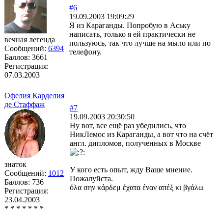
#6
19.09.2003 19:09:29
Я из Караганды. Попробую в Аську
написать, только я ей практически не
вечная легенда
пользуюсь, так что лучше на мыло или по
Сообщений:
6394
телефону.
Баллов:
3661
Регистрация:
07.03.2003
Офелия Карделия
де Стаффаж
#7
19.09.2003 20:30:50
Ну вот, все ещё раз убедились, что
НикЛемос из Караганды, а вот что на счёт
англ. дипломов, полученных в Москве
знаток
У кого есть опыт, жду Ваше мнение.
Сообщений:
1012
Пожалуйста.
Баллов:
736
όλα σην κάρδεμ έχατα έναν απέξ κι βγάλω
Регистрация:
23.04.2003
* * * * * * *