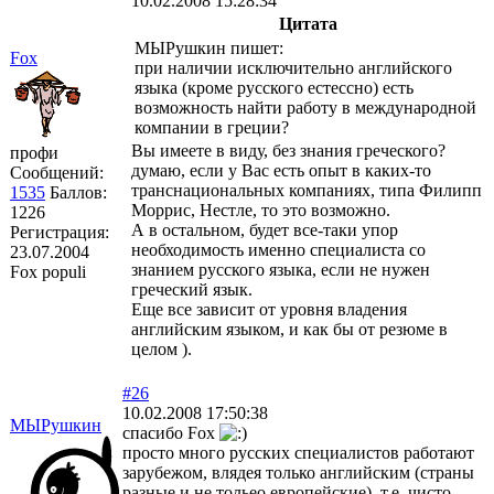
10.02.2008 15:28:34
Цитата
МЫРушкин пишет:
Fox
при наличии исключительно английского
языка (кроме русского естессно) есть
возможность найти работу в международной
компании в греции?
Вы имеете в виду, без знания греческого?
профи
думаю, если у Вас есть опыт в каких-то
Сообщений:
транснациональных компаниях, типа Филипп
1535
Баллов:
Моррис, Нестле, то это возможно.
1226
А в остальном, будет все-таки упор
Регистрация:
необходимость именно специалиста со
23.07.2004
знанием русского языка, если не нужен
Fox populi
греческий язык.
Еще все зависит от уровня владения
английским языком, и как бы от резюме в
целом ).
#26
10.02.2008 17:50:38
МЫРушкин
спасибо Fox
просто много русских специалистов работают
зарубежом, влядея только английским (страны
разные и не тольео европейские). т.е. чисто