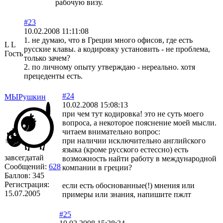
рабочую визу.
#23
10.02.2008 11:11:08
1. не думаю, что в Греции много офисов, где есть
L L
русские клавы. а кодировку установить - не проблема,
Гость
только зачем?
2. по личному опыту утверждаю - нереально. хотя
прецеденты есть.
#24
МЫРушкин
10.02.2008 15:08:13
при чем тут кодировка! это не суть моего
вопроса, а некоторое пояснение моей мысли.
читаем внимательно вопрос:
при наличии исключительно английского
языка (кроме русского естессно) есть
завсегдатай
возможность найти работу в международной
Сообщений:
628
компании в греции?
Баллов:
345
Регистрация:
если есть обоснованные(!) мнения или
15.07.2005
примеры или знания, напишите пжлт
#25