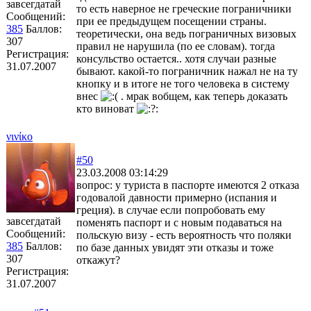
завсегдатай
то есть наверное не греческие пограничники
Сообщений:
при ее предыдущем посещении страны.
385
Баллов:
теоретически, она ведь пограничных визовых
307
правил не нарушила (по ее словам). тогда
Регистрация:
консульство остается.. хотя случаи разные
31.07.2007
бывают. какой-то пограничник нажал не на ту
кнопку и в итоге не того человека в систему
внес
. мрак вобщем, как теперь доказать
кто виноват
νινίκο
#50
23.03.2008 03:14:29
вопрос: у туриста в паспорте имеются 2 отказа
годовалой давности примерно (испания и
греция). в случае если попробовать ему
завсегдатай
поменять паспорт и с новым подаваться на
Сообщений:
польскую визу - есть вероятность что поляки
385
Баллов:
по базе данных увидят эти отказы и тоже
307
откажут?
Регистрация:
31.07.2007