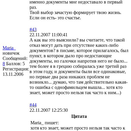
именно документы мне недоставало в первый
раз.
Твой выбор зачастую формирует твою жизнь.
Если он есть- это счастье.
#43
22.11.2007 11:00:41
А как вы это выяснили? вы считаете, что такой
отказ могут дать при отсутствие каких-либо
Maria_
документов? в письме, которое прилагалось, был
новичок
пункт, в котором дыло про недостающие
Сообщений:
документы, но галочки напротив него не было...
8
Баллов:
5
тем более я в грецию собиралась уже третий раз
Регистрация:
в этом году, и документы были все одинаковые,
13.11.2006
но первые два раза никаких проблем не
возникло... думаю, что там действительно какая-
то ошибка с однофамильцем вышла... хотя кто
знает, может просто нельзя так часто к ним...)
#44
22.11.2007 12:25:30
Цитата
Maria_ пишет:
хотя кто знает, может просто нельзя так часто к