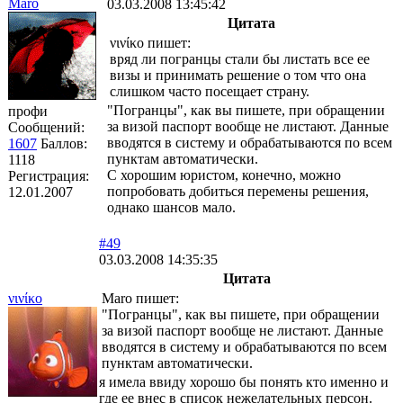
Maro
03.03.2008 13:45:42
Цитата
νινίκο пишет:
вряд ли погранцы стали бы листать все ее
визы и принимать решение о том что она
слишком часто посещает страну.
"Погранцы", как вы пишете, при обращении
профи
за визой паспорт вообще не листают. Данные
Сообщений:
вводятся в систему и обрабатываются по всем
1607
Баллов:
пунктам автоматически.
1118
С хорошим юристом, конечно, можно
Регистрация:
попробовать добиться перемены решения,
12.01.2007
однако шансов мало.
#49
03.03.2008 14:35:35
Цитата
νινίκο
Maro пишет:
"Погранцы", как вы пишете, при обращении
за визой паспорт вообще не листают. Данные
вводятся в систему и обрабатываются по всем
пунктам автоматически.
я имела ввиду хорошо бы понять кто именно и
где ее внес в список нежелательных персон.