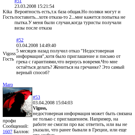
#51
23.03.2008 15:21:54
Kika
Вероятность есть,т.к база общая.Но поляки могут и
Гость
поставить...хотя отказа-то 2...мне кажется попытка не
пытка.У меня были случаи,когда туристы получали
визы после отказа
#52
03.04.2008 14:49:40
5 месяцев назад получил отказ "Недостоверная
Vigoss
информация",хотя было приглашение и письмо от
Гость
грека с гарантиями,что вернусь вовремя.Что мне
остаёться делать? Жениться на гречанке? Это самый
верный способ?
Maro
#53
03.04.2008 15:04:03
Vigoss,
недостоверная информация может быть связана
не только с приглашением. Например, на
профи
работе не смогли про вас ответить, или вы не
Сообщений:
указали, что ранее бывали в Греции, или еще
1607
Баллов: