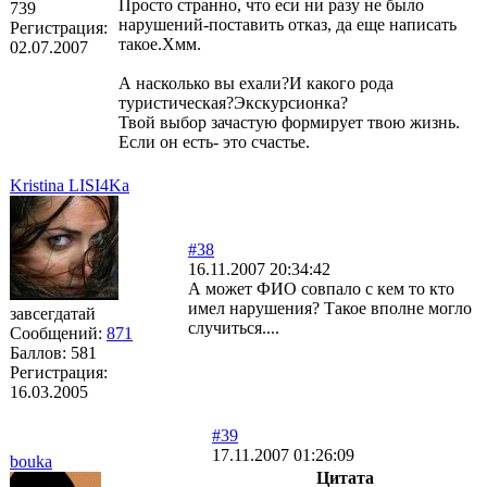
Просто странно, что еси ни разу не было
739
нарушений-поставить отказ, да еще написать
Регистрация:
такое.Хмм.
02.07.2007
А насколько вы ехали?И какого рода
туристическая?Экскурсионка?
Твой выбор зачастую формирует твою жизнь.
Если он есть- это счастье.
Kristina LISI4Ka
#38
16.11.2007 20:34:42
А может ФИО совпало с кем то кто
имел нарушения? Такое вполне могло
завсегдатай
случиться....
Сообщений:
871
Баллов:
581
Регистрация:
16.03.2005
#39
17.11.2007 01:26:09
bouka
Цитата