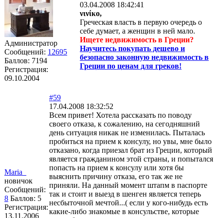
03.04.2008 18:42:41
νινίκο,
Греческая власть в первую очередь о
себе думает, а женщин в ней мало.
Ищете недвижимость в Греции?
Администратор
Научитесь покупать дешево и
Сообщений:
12695
безопасно законную недвижимость в
Баллов:
7194
Греции по ценам для греков!
Регистрация:
09.10.2004
#59
17.04.2008 18:32:52
Всем привет! Хотела рассказать по поводу
своего отказа, к сожалению, на сегодняшний
день ситуация никак не изменилась. Пыталась
пробиться на прием к консулу, но увы, мне было
отказано, когда приезал брат из Греции, который
является гражданином этой страны, и попытался
попасть на прием к консулу или хотя бы
Maria_
выяснить причину отказа, его так же не
новичок
приняли. На данный момент штапм в паспорте
Сообщений:
так и стоит и выезд в шенген является теперь
8
Баллов:
5
несбыточной мечтой...( если у кого-нибудь есть
Регистрация:
какие-либо знакомые в консульстве, которые
13.11.2006