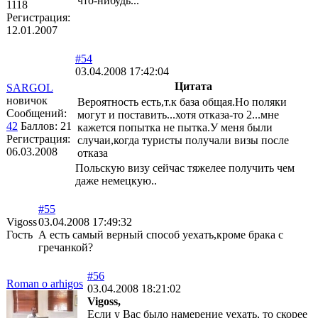
что-нибудь...
1118
Регистрация:
12.01.2007
#54
03.04.2008 17:42:04
Цитата
SARGOL
новичок
Вероятность есть,т.к база общая.Но поляки
Сообщений:
могут и поставить...хотя отказа-то 2...мне
42
Баллов:
21
кажется попытка не пытка.У меня были
Регистрация:
случаи,когда туристы получали визы после
06.03.2008
отказа
Польскую визу сейчас тяжелее получить чем
даже немецкую..
#55
Vigoss
03.04.2008 17:49:32
Гость
А есть самый верный способ уехать,кроме брака с
гречанкой?
#56
Roman o arhigos
03.04.2008 18:21:02
Vigoss,
Если у Вас было намерение уехать, то скорее