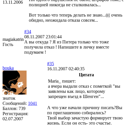
13.11.2006
полицией никогда не сталкивалась...
Вот только что теперь делать не знаю...((( очень
обидно, неожидала отказа совсем...
#34
08.11.2007 23:01:44
magiakatrin
А вы откуда ? Я из Питера только что тоже
Гость
получила отказ ! Напишите в личку вместе
подумаем !
#35
bouka
16.11.2007 02:40:35
Цитата
Maria_ пишет:
а вчера выдали отказ с пометкой "вы
заявлены как лицо, которому
запрещен въезд в Шенген"...
знаток
Сообщений:
1041
А что уже начали причину писать?Вы
Баллов:
739
по приглашению собирались?
Регистрация:
Твой выбор зачастую формирует твою
02.07.2007
жизнь. Если он есть- это счастье.