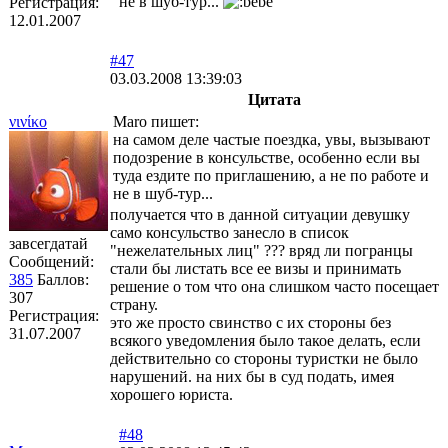
не в шуб-тур...
Регистрация:
12.01.2007
#47
03.03.2008 13:39:03
Цитата
νινίκο
Maro пишет:
на самом деле частые поездка, увы, вызывают
подозрение в консульстве, особенно если вы
туда ездите по приглашению, а не по работе и
не в шуб-тур...
получается что в данной ситуации девушку
само консульство занесло в список
завсегдатай
"нежелательных лиц" ??? вряд ли погранцы
Сообщений:
стали бы листать все ее визы и принимать
385
Баллов:
решение о том что она слишком часто посещает
307
страну.
Регистрация:
это же просто свинство с их стороны без
31.07.2007
всякого уведомления было такое делать, если
действительно со стороны туристки не было
нарушений. на них бы в суд подать, имея
хорошего юриста.
#48