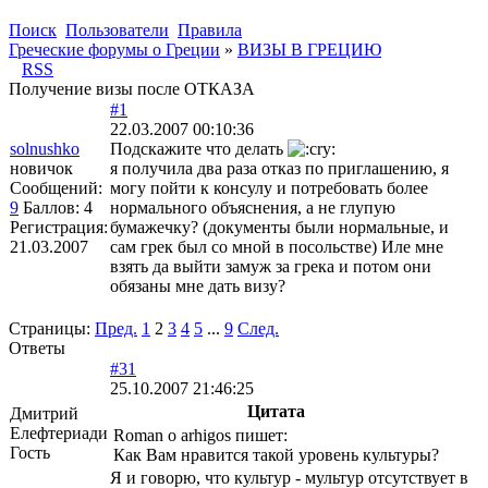
Поиск
Пользователи
Правила
Греческие форумы о Греции
»
ВИЗЫ В ГРЕЦИЮ
RSS
Получение визы после ОТКАЗА
#1
22.03.2007 00:10:36
solnushko
Подскажите что делать
новичок
я получила два раза отказ по приглашению, я
Сообщений:
могу пойти к консулу и потребовать более
9
Баллов:
4
нормального объяснения, а не глупую
Регистрация:
бумажечку? (документы были нормальные, и
21.03.2007
сам грек был со мной в посольстве) Иле мне
взять да выйти замуж за грека и потом они
обязаны мне дать визу?
Страницы:
Пред.
1
2
3
4
5
...
9
След.
Ответы
#31
25.10.2007 21:46:25
Цитата
Дмитрий
Елефтериади
Roman o arhigos пишет:
Гость
Как Вам нравится такой уровень культуры?
Я и говорю, что культур - мультур отсутствует в