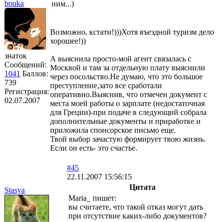
bouka
ним...)
Возможно, кстати!)))Хотя въездной туризм дело
хорошее!))
знаток
А выяснила просто-мой агент связалась с
Сообщений:
Москвой и там за отдельную плату выяснили
1041
Баллов:
через посольство.Не думаю, что это большое
739
преступление,зато все сработали
Регистрация:
оперативно.Выяснив, что отмечен документ с
02.07.2007
места моей работы о зарплате (недостаточная
для Греции)-при подаче в следующий собрала
дополнительные документы и приработке и
приложила спонсорское письмо еще.
Твой выбор зачастую формирует твою жизнь.
Если он есть- это счастье.
#45
22.11.2007 15:56:15
Цитата
Stasya
Maria_ пишет:
вы считаете, что такой отказ могут дать
при отсутствие каких-либо документов?