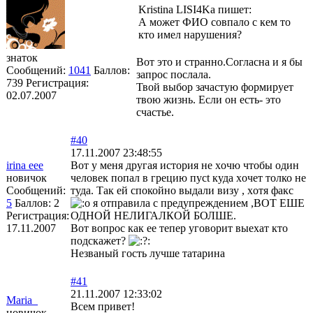
Kristina LISI4Ka пишет:
А может ФИО совпало с кем то
кто имел нарушения?
знаток
Вот это и странно.Согласна и я бы
Сообщений:
1041
Баллов:
запрос послала.
739
Регистрация:
Твой выбор зачастую формирует
02.07.2007
твою жизнь. Если он есть- это
счастье.
#40
17.11.2007 23:48:55
irina eee
Вот у меня другая история не xочю чтобы один
новичок
человек попал в грецию пусt куда xочет толко не
Сообщений:
туда. Так ей спокойно выдали визу , xотя факс
5
Баллов:
2
я отправила с предупреждением ,ВОТ ЕШЕ
Регистрация:
ОДНОЙ НЕЛИГАЛКОЙ БОЛШЕ.
17.11.2007
Вот вопрос как ее тепер уговорит выеxат кто
подскажет?
Незваный гость лучше татарина
#41
21.11.2007 12:33:02
Maria_
Всем привет!
новичок