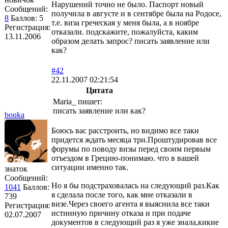
Нарушений точно не было. Паспорт новый
Сообщений:
получила в августе и в сентябре была на Родосе,
8
Баллов:
5
т.е. виза греческая у меня была, а в ноябре
Регистрация:
отказали. подскажите, пожалуйста, каким
13.11.2006
образом делать запрос? писать заявление или
как?
#42
22.11.2007 02:21:54
Цитата
Maria_ пишет:
писать заявление или как?
bouka
Боюсь вас расстроить, но видимо все таки
придется ждать месяца три.Проштудировав все
форумы по поводу визы перед своим первым
отъездом в Грецию-понимаю. что в вашей
ситуации именно так.
знаток
Сообщений:
Но я бы подстраховалась на следующий раз.Как
1041
Баллов:
я сделала после того, как мне отказали в
739
визе.Через своего агента я выяснила все таки
Регистрация:
истинную причину отказа и при подаче
02.07.2007
документов в следующий раз я уже знала,кикие