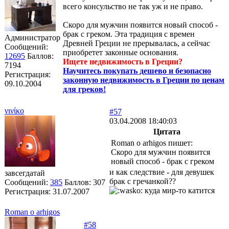
всего консульство не так уж и не право.
Скоро для мужчин появится новый способ -
брак с греком. Эта традиция с времен
Администратор
Древней Греции не прерывалась, а сейчас
Сообщений:
приобретет законные основания.
12695
Баллов:
Ищете недвижимость в Греции?
7194
Научитесь покупать дешево и безопасно
Регистрация:
законную недвижимость в Греции по ценам
09.10.2004
для греков!
νινίκο
#57
03.04.2008 18:40:03
Цитата
Roman o arhigos пишет:
Скоро для мужчин появится
новый способ - брак с греком
и как следствие - для девушек
завсегдатай
брак с гречанкой??
Сообщений:
385
Баллов:
307
куда мир-то катится
Регистрация:
31.07.2007
Roman o arhigos
#58