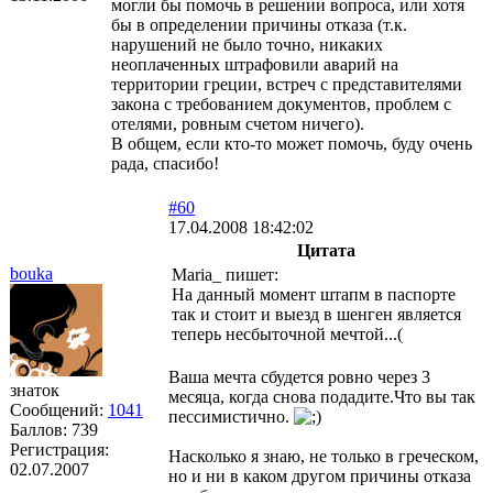
могли бы помочь в решении вопроса, или хотя
бы в определении причины отказа (т.к.
нарушений не было точно, никаких
неоплаченных штрафовили аварий на
территории греции, встреч с представителями
закона с требованием документов, проблем с
отелями, ровным счетом ничего).
В общем, если кто-то может помочь, буду очень
рада, спасибо!
#60
17.04.2008 18:42:02
Цитата
bouka
Maria_ пишет:
На данный момент штапм в паспорте
так и стоит и выезд в шенген является
теперь несбыточной мечтой...(
Ваша мечта сбудется ровно через 3
знаток
месяца, когда снова подадите.Что вы так
Сообщений:
1041
пессимистично.
Баллов:
739
Регистрация:
Насколько я знаю, не только в греческом,
02.07.2007
но и ни в каком другом причины отказа