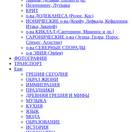
Пелопоннес, Лутраки
КРИТ
о-ва ДОДЕКАНЕСА (Родос, Кос)
ИОНИЧЕСКИЕ о-ва (Корфу, Лефкада, Кефалония,
Итака, Закинф)
о-ва КИКЛАД (Санторини, Миконос и др.)
САРОНИЧЕСКИЕ о-ва (Эгина, Гидра, Порос,
Спецес, Агистри)
о-ва СЕВЕРНЫЕ СПОРАДЫ
о-в ЭВИЯ (Эвбея)
ФОТОГРАФИИ
ТРАНСПОРТ
Еще
ГРЕЦИЯ СЕГОДНЯ
ОБРАЗ ЖИЗНИ
ИММИГРАЦИЯ
ПРАЗДНИКИ
ДРЕВНЯЯ ГРЕЦИЯ И МИФЫ
МУЗЫКА
КУХНЯ
ЯЗЫК
МОДА
ОБРАЗОВАНИЕ
ИСТОРИЯ