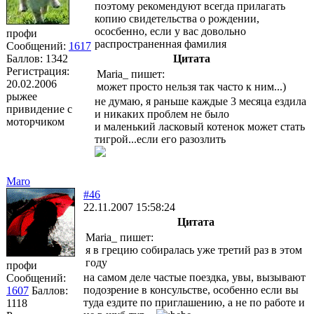
поэтому рекомендуют всегда прилагать
копию свидетельства о рождении,
ососбенно, если у вас довольно
профи
распространенная фамилия
Сообщений:
1617
Баллов:
1342
Цитата
Регистрация:
Maria_ пишет:
20.02.2006
может просто нельзя так часто к ним...)
рыжее
не думаю, я раньше каждые 3 месяца ездила
привидение с
и никаких проблем не было
моторчиком
и маленький ласковый котенок может стать
тигрой...если его разозлить
Maro
#46
22.11.2007 15:58:24
Цитата
Maria_ пишет:
я в грецию собиралась уже третий раз в этом
году
профи
на самом деле частые поездка, увы, вызывают
Сообщений:
подозрение в консульстве, особенно если вы
1607
Баллов:
туда ездите по приглашению, а не по работе и
1118