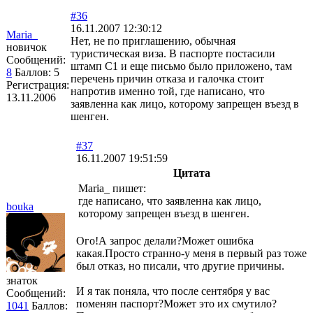
#36
16.11.2007 12:30:12
Maria_
Нет, не по приглашению, обычная
новичок
туристическая виза. В паспорте постасили
Сообщений:
штамп С1 и еще письмо было приложено, там
8
Баллов:
5
перечень причин отказа и галочка стоит
Регистрация:
напротив именно той, где написано, что
13.11.2006
заявленна как лицо, которому запрещен въезд в
шенген.
#37
16.11.2007 19:51:59
Цитата
Maria_ пишет:
где написано, что заявленна как лицо,
bouka
которому запрещен въезд в шенген.
Ого!А запрос делали?Может ошибка
какая.Просто странно-у меня в первый раз тоже
был отказ, но писали, что другие причины.
знаток
И я так поняла, что после сентября у вас
Сообщений:
поменян паспорт?Может это их смутило?
1041
Баллов: