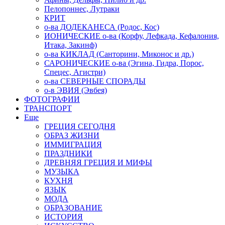
Пелопоннес, Лутраки
КРИТ
о-ва ДОДЕКАНЕСА (Родос, Кос)
ИОНИЧЕСКИЕ о-ва (Корфу, Лефкада, Кефалония,
Итака, Закинф)
о-ва КИКЛАД (Санторини, Миконос и др.)
САРОНИЧЕСКИЕ о-ва (Эгина, Гидра, Порос,
Спецес, Агистри)
о-ва СЕВЕРНЫЕ СПОРАДЫ
о-в ЭВИЯ (Эвбея)
ФОТОГРАФИИ
ТРАНСПОРТ
Еще
ГРЕЦИЯ СЕГОДНЯ
ОБРАЗ ЖИЗНИ
ИММИГРАЦИЯ
ПРАЗДНИКИ
ДРЕВНЯЯ ГРЕЦИЯ И МИФЫ
МУЗЫКА
КУХНЯ
ЯЗЫК
МОДА
ОБРАЗОВАНИЕ
ИСТОРИЯ