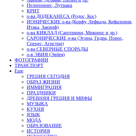
Пелопоннес, Лутраки
КРИТ
о-ва ДОДЕКАНЕСА (Родос, Кос)
ИОНИЧЕСКИЕ о-ва (Корфу, Лефкада, Кефалония,
Итака, Закинф)
о-ва КИКЛАД (Санторини, Миконос и др.)
САРОНИЧЕСКИЕ о-ва (Эгина, Гидра, Порос,
Спецес, Агистри)
о-ва СЕВЕРНЫЕ СПОРАДЫ
о-в ЭВИЯ (Эвбея)
ФОТОГРАФИИ
ТРАНСПОРТ
Еще
ГРЕЦИЯ СЕГОДНЯ
ОБРАЗ ЖИЗНИ
ИММИГРАЦИЯ
ПРАЗДНИКИ
ДРЕВНЯЯ ГРЕЦИЯ И МИФЫ
МУЗЫКА
КУХНЯ
ЯЗЫК
МОДА
ОБРАЗОВАНИЕ
ИСТОРИЯ