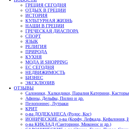
ГРЕЦИЯ СЕГОДНЯ
ОТДЫХ В ГРЕЦИИ
ИСТОРИЯ
КУЛЬТУРНАЯ ЖИЗНЬ
НАШИ В ГРЕЦИИ
ГРЕЧЕСКАЯ ДИАСПОРА
СПОРТ
ЯЗЫК
РЕЛИГИЯ
ПРИРОДА
КУХНЯ
МОДА И SHOPPING
ЕС СЕГОДНЯ
НЕДВИЖИМОСТЬ
БИЗНЕС
ЭКСКЛЮЗИВ
ОТЗЫВЫ
Салоники, Халкидики, Паралия Катерини, Касторь
Афины, Дельфы, Пилио и др.
Пелопоннес, Лутраки
КРИТ
о-ва ДОДЕКАНЕСА (Родос, Кос)
ИОНИЧЕСКИЕ о-ва (Корфу, Лефкада, Кефалония, И
о-ва КИКЛАД (Санторини, Миконос и др.)