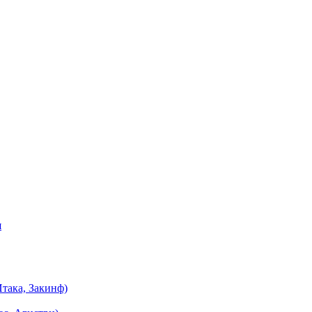
я
така, Закинф)