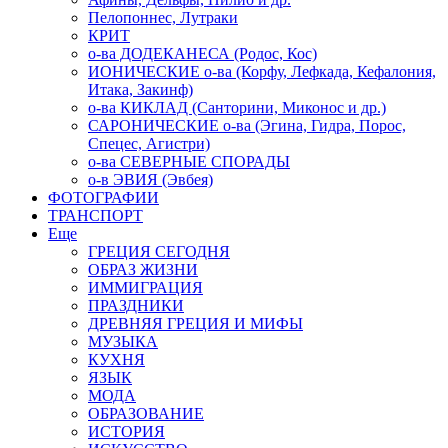
Пелопоннес, Лутраки
КРИТ
о-ва ДОДЕКАНЕСА (Родос, Кос)
ИОНИЧЕСКИЕ о-ва (Корфу, Лефкада, Кефалония,
Итака, Закинф)
о-ва КИКЛАД (Санторини, Миконос и др.)
САРОНИЧЕСКИЕ о-ва (Эгина, Гидра, Порос,
Спецес, Агистри)
о-ва СЕВЕРНЫЕ СПОРАДЫ
о-в ЭВИЯ (Эвбея)
ФОТОГРАФИИ
ТРАНСПОРТ
Еще
ГРЕЦИЯ СЕГОДНЯ
ОБРАЗ ЖИЗНИ
ИММИГРАЦИЯ
ПРАЗДНИКИ
ДРЕВНЯЯ ГРЕЦИЯ И МИФЫ
МУЗЫКА
КУХНЯ
ЯЗЫК
МОДА
ОБРАЗОВАНИЕ
ИСТОРИЯ