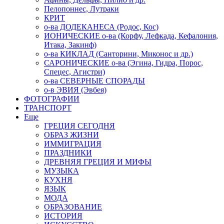
Пелопоннес, Лутраки
КРИТ
о-ва ДОДЕКАНЕСА (Родос, Кос)
ИОНИЧЕСКИЕ о-ва (Корфу, Лефкада, Кефалония,
Итака, Закинф)
о-ва КИКЛАД (Санторини, Миконос и др.)
САРОНИЧЕСКИЕ о-ва (Эгина, Гидра, Порос,
Спецес, Агистри)
о-ва СЕВЕРНЫЕ СПОРАДЫ
о-в ЭВИЯ (Эвбея)
ФОТОГРАФИИ
ТРАНСПОРТ
Еще
ГРЕЦИЯ СЕГОДНЯ
ОБРАЗ ЖИЗНИ
ИММИГРАЦИЯ
ПРАЗДНИКИ
ДРЕВНЯЯ ГРЕЦИЯ И МИФЫ
МУЗЫКА
КУХНЯ
ЯЗЫК
МОДА
ОБРАЗОВАНИЕ
ИСТОРИЯ