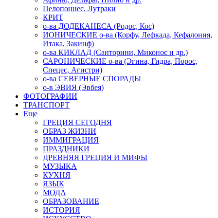
Пелопоннес, Лутраки
КРИТ
о-ва ДОДЕКАНЕСА (Родос, Кос)
ИОНИЧЕСКИЕ о-ва (Корфу, Лефкада, Кефалония,
Итака, Закинф)
о-ва КИКЛАД (Санторини, Миконос и др.)
САРОНИЧЕСКИЕ о-ва (Эгина, Гидра, Порос,
Спецес, Агистри)
о-ва СЕВЕРНЫЕ СПОРАДЫ
о-в ЭВИЯ (Эвбея)
ФОТОГРАФИИ
ТРАНСПОРТ
Еще
ГРЕЦИЯ СЕГОДНЯ
ОБРАЗ ЖИЗНИ
ИММИГРАЦИЯ
ПРАЗДНИКИ
ДРЕВНЯЯ ГРЕЦИЯ И МИФЫ
МУЗЫКА
КУХНЯ
ЯЗЫК
МОДА
ОБРАЗОВАНИЕ
ИСТОРИЯ