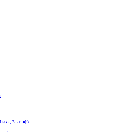
я
така, Закинф)