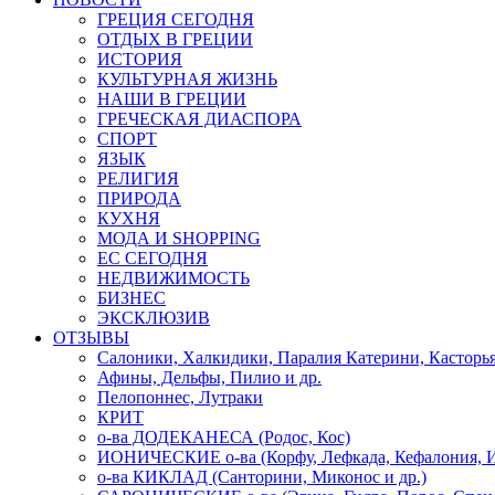
ГРЕЦИЯ СЕГОДНЯ
ОТДЫХ В ГРЕЦИИ
ИСТОРИЯ
КУЛЬТУРНАЯ ЖИЗНЬ
НАШИ В ГРЕЦИИ
ГРЕЧЕСКАЯ ДИАСПОРА
СПОРТ
ЯЗЫК
РЕЛИГИЯ
ПРИРОДА
КУХНЯ
МОДА И SHOPPING
ЕС СЕГОДНЯ
НЕДВИЖИМОСТЬ
БИЗНЕС
ЭКСКЛЮЗИВ
ОТЗЫВЫ
Салоники, Халкидики, Паралия Катерини, Касторь
Афины, Дельфы, Пилио и др.
Пелопоннес, Лутраки
КРИТ
о-ва ДОДЕКАНЕСА (Родос, Кос)
ИОНИЧЕСКИЕ о-ва (Корфу, Лефкада, Кефалония, И
о-ва КИКЛАД (Санторини, Миконос и др.)