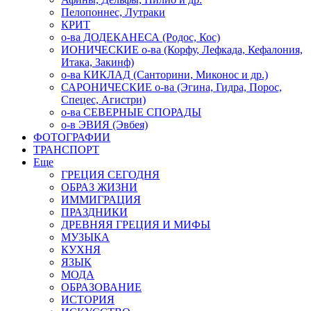
Пелопоннес, Лутраки
КРИТ
о-ва ДОДЕКАНЕСА (Родос, Кос)
ИОНИЧЕСКИЕ о-ва (Корфу, Лефкада, Кефалония,
Итака, Закинф)
о-ва КИКЛАД (Санторини, Миконос и др.)
САРОНИЧЕСКИЕ о-ва (Эгина, Гидра, Порос,
Спецес, Агистри)
о-ва СЕВЕРНЫЕ СПОРАДЫ
о-в ЭВИЯ (Эвбея)
ФОТОГРАФИИ
ТРАНСПОРТ
Еще
ГРЕЦИЯ СЕГОДНЯ
ОБРАЗ ЖИЗНИ
ИММИГРАЦИЯ
ПРАЗДНИКИ
ДРЕВНЯЯ ГРЕЦИЯ И МИФЫ
МУЗЫКА
КУХНЯ
ЯЗЫК
МОДА
ОБРАЗОВАНИЕ
ИСТОРИЯ