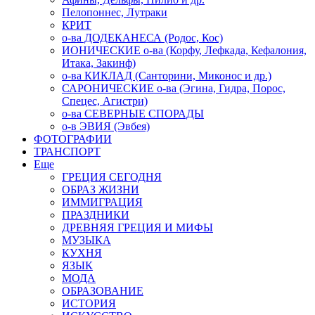
Пелопоннес, Лутраки
КРИТ
о-ва ДОДЕКАНЕСА (Родос, Кос)
ИОНИЧЕСКИЕ о-ва (Корфу, Лефкада, Кефалония,
Итака, Закинф)
о-ва КИКЛАД (Санторини, Миконос и др.)
САРОНИЧЕСКИЕ о-ва (Эгина, Гидра, Порос,
Спецес, Агистри)
о-ва СЕВЕРНЫЕ СПОРАДЫ
о-в ЭВИЯ (Эвбея)
ФОТОГРАФИИ
ТРАНСПОРТ
Еще
ГРЕЦИЯ СЕГОДНЯ
ОБРАЗ ЖИЗНИ
ИММИГРАЦИЯ
ПРАЗДНИКИ
ДРЕВНЯЯ ГРЕЦИЯ И МИФЫ
МУЗЫКА
КУХНЯ
ЯЗЫК
МОДА
ОБРАЗОВАНИЕ
ИСТОРИЯ