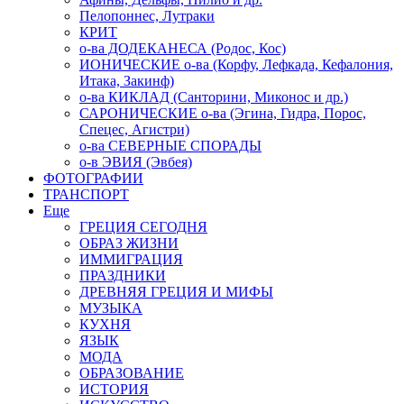
Пелопоннес, Лутраки
КРИТ
о-ва ДОДЕКАНЕСА (Родос, Кос)
ИОНИЧЕСКИЕ о-ва (Корфу, Лефкада, Кефалония,
Итака, Закинф)
о-ва КИКЛАД (Санторини, Миконос и др.)
САРОНИЧЕСКИЕ о-ва (Эгина, Гидра, Порос,
Спецес, Агистри)
о-ва СЕВЕРНЫЕ СПОРАДЫ
о-в ЭВИЯ (Эвбея)
ФОТОГРАФИИ
ТРАНСПОРТ
Еще
ГРЕЦИЯ СЕГОДНЯ
ОБРАЗ ЖИЗНИ
ИММИГРАЦИЯ
ПРАЗДНИКИ
ДРЕВНЯЯ ГРЕЦИЯ И МИФЫ
МУЗЫКА
КУХНЯ
ЯЗЫК
МОДА
ОБРАЗОВАНИЕ
ИСТОРИЯ