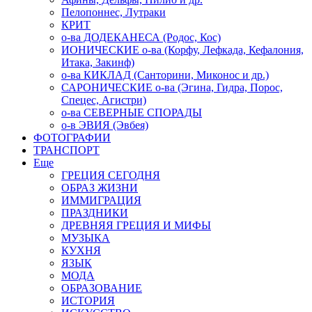
Пелопоннес, Лутраки
КРИТ
о-ва ДОДЕКАНЕСА (Родос, Кос)
ИОНИЧЕСКИЕ о-ва (Корфу, Лефкада, Кефалония,
Итака, Закинф)
о-ва КИКЛАД (Санторини, Миконос и др.)
САРОНИЧЕСКИЕ о-ва (Эгина, Гидра, Порос,
Спецес, Агистри)
о-ва СЕВЕРНЫЕ СПОРАДЫ
о-в ЭВИЯ (Эвбея)
ФОТОГРАФИИ
ТРАНСПОРТ
Еще
ГРЕЦИЯ СЕГОДНЯ
ОБРАЗ ЖИЗНИ
ИММИГРАЦИЯ
ПРАЗДНИКИ
ДРЕВНЯЯ ГРЕЦИЯ И МИФЫ
МУЗЫКА
КУХНЯ
ЯЗЫК
МОДА
ОБРАЗОВАНИЕ
ИСТОРИЯ