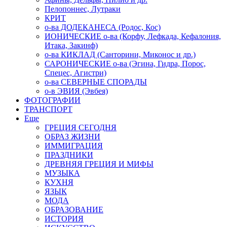
Пелопоннес, Лутраки
КРИТ
о-ва ДОДЕКАНЕСА (Родос, Кос)
ИОНИЧЕСКИЕ о-ва (Корфу, Лефкада, Кефалония,
Итака, Закинф)
о-ва КИКЛАД (Санторини, Миконос и др.)
САРОНИЧЕСКИЕ о-ва (Эгина, Гидра, Порос,
Спецес, Агистри)
о-ва СЕВЕРНЫЕ СПОРАДЫ
о-в ЭВИЯ (Эвбея)
ФОТОГРАФИИ
ТРАНСПОРТ
Еще
ГРЕЦИЯ СЕГОДНЯ
ОБРАЗ ЖИЗНИ
ИММИГРАЦИЯ
ПРАЗДНИКИ
ДРЕВНЯЯ ГРЕЦИЯ И МИФЫ
МУЗЫКА
КУХНЯ
ЯЗЫК
МОДА
ОБРАЗОВАНИЕ
ИСТОРИЯ