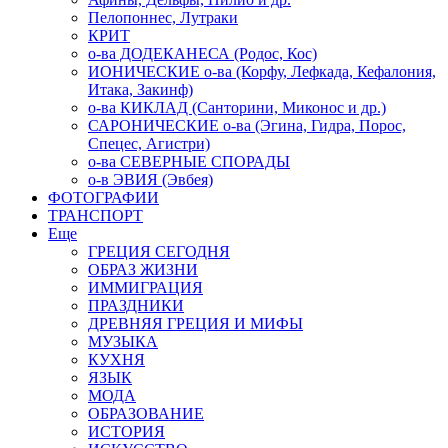
Пелопоннес, Лутраки
КРИТ
о-ва ДОДЕКАНЕСА (Родос, Кос)
ИОНИЧЕСКИЕ о-ва (Корфу, Лефкада, Кефалония,
Итака, Закинф)
о-ва КИКЛАД (Санторини, Миконос и др.)
САРОНИЧЕСКИЕ о-ва (Эгина, Гидра, Порос,
Спецес, Агистри)
о-ва СЕВЕРНЫЕ СПОРАДЫ
о-в ЭВИЯ (Эвбея)
ФОТОГРАФИИ
ТРАНСПОРТ
Еще
ГРЕЦИЯ СЕГОДНЯ
ОБРАЗ ЖИЗНИ
ИММИГРАЦИЯ
ПРАЗДНИКИ
ДРЕВНЯЯ ГРЕЦИЯ И МИФЫ
МУЗЫКА
КУХНЯ
ЯЗЫК
МОДА
ОБРАЗОВАНИЕ
ИСТОРИЯ