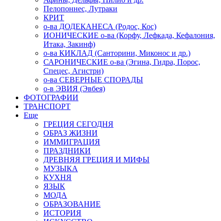
Пелопоннес, Лутраки
КРИТ
о-ва ДОДЕКАНЕСА (Родос, Кос)
ИОНИЧЕСКИЕ о-ва (Корфу, Лефкада, Кефалония,
Итака, Закинф)
о-ва КИКЛАД (Санторини, Миконос и др.)
САРОНИЧЕСКИЕ о-ва (Эгина, Гидра, Порос,
Спецес, Агистри)
о-ва СЕВЕРНЫЕ СПОРАДЫ
о-в ЭВИЯ (Эвбея)
ФОТОГРАФИИ
ТРАНСПОРТ
Еще
ГРЕЦИЯ СЕГОДНЯ
ОБРАЗ ЖИЗНИ
ИММИГРАЦИЯ
ПРАЗДНИКИ
ДРЕВНЯЯ ГРЕЦИЯ И МИФЫ
МУЗЫКА
КУХНЯ
ЯЗЫК
МОДА
ОБРАЗОВАНИЕ
ИСТОРИЯ