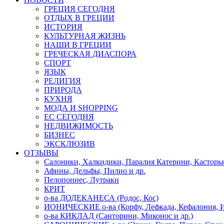
ГРЕЦИЯ СЕГОДНЯ
ОТДЫХ В ГРЕЦИИ
ИСТОРИЯ
КУЛЬТУРНАЯ ЖИЗНЬ
НАШИ В ГРЕЦИИ
ГРЕЧЕСКАЯ ДИАСПОРА
СПОРТ
ЯЗЫК
РЕЛИГИЯ
ПРИРОДА
КУХНЯ
МОДА И SHOPPING
ЕС СЕГОДНЯ
НЕДВИЖИМОСТЬ
БИЗНЕС
ЭКСКЛЮЗИВ
ОТЗЫВЫ
Салоники, Халкидики, Паралия Катерини, Касторь
Афины, Дельфы, Пилио и др.
Пелопоннес, Лутраки
КРИТ
о-ва ДОДЕКАНЕСА (Родос, Кос)
ИОНИЧЕСКИЕ о-ва (Корфу, Лефкада, Кефалония, И
о-ва КИКЛАД (Санторини, Миконос и др.)