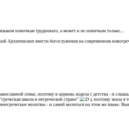
языком новичкам трудновато, а может и не новичкам только...
ский Архиепископ ввести богослужения на современном новогреч
ославной семье, поэтому в церковь ходила с детства - и слышал
"греческая школа в негреческой стране"
), поэтому знала я 
негреческие молитвы - и самой молиться на этом же языке. Вы