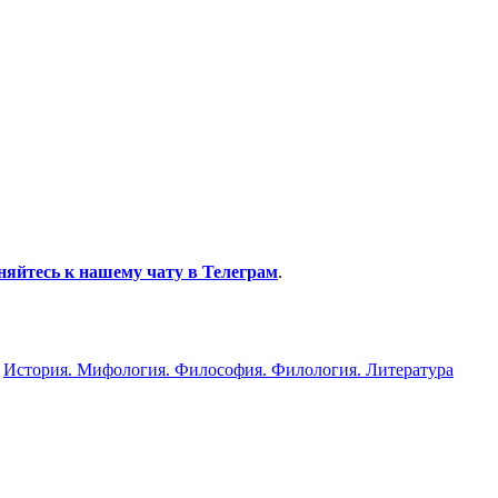
?
няйтесь к нашему чату в Телеграм
.
»
История. Мифология. Философия. Филология. Литература