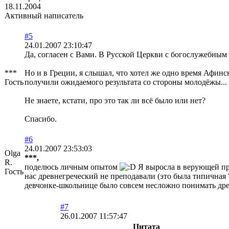
18.11.2004
Активный написатель
#5
24.01.2007 23:10:47
Да, согласен с Вами. В Русской Церкви с богослужебным 
***
Но и в Греции, я слышал, что хотел же одно время Афин
Гость
получили ожидаемого результата со стороны молодёжы...
Не знаете, кстати, про это так ли всё было или нет?
Спасибо.
#6
24.01.2007 23:53:03
Olga
***,
R.
поделюсь личным опытом
Я выросла в верующей прав
Гость
нас древнегреческий не преподавали (это была типичная 
девчонке-школьнице было совсем несложно понимать древ
#7
26.01.2007 11:57:47
Цитата