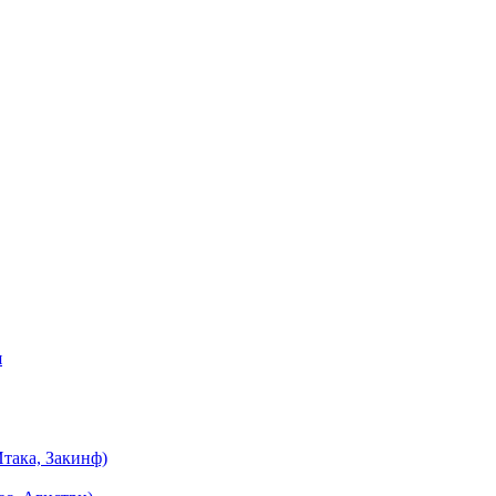
я
така, Закинф)