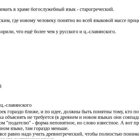
имать в храме богослужебный язык - старогреческий.
нским, где новому человеку понятно во всей языковой массе проц
рили, что ещё более чем у русского и ц.-славянского.
й
 ц.-славянского
к гораздо ближе, и по идее, должны быть понятны тому, кто пос
а объяснять не требуется (в древнем и новом языках они совпада
ком "подателю" - форма непонятное, но слово известное. А вот п
енном языке, там гораздо меньше.
е равно надо учить древнегреческий, чтобы полностью понимать