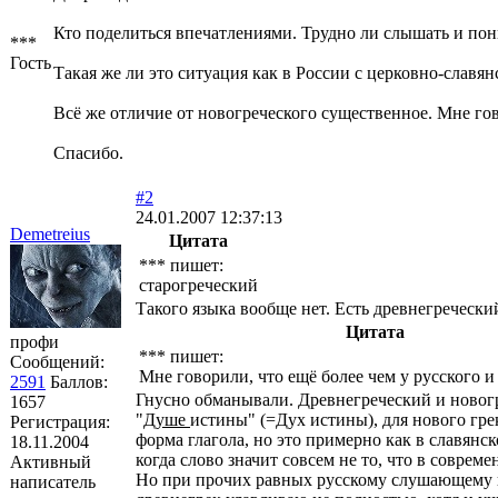
Кто поделиться впечатлениями. Трудно ли слышать и пон
***
Гость
Такая же ли это ситуация как в России с церковно-славя
Всё же отличие от новогреческого существенное. Мне гово
Спасибо.
#2
24.01.2007 12:37:13
Demetreius
Цитата
*** пишет:
старогреческий
Такого языка вообще нет. Есть древнегречески
Цитата
профи
*** пишет:
Сообщений:
Мне говорили, что ещё более чем у русского и
2591
Баллов:
Гнусно обманывали. Древнегреческий и новогре
1657
"
Душе
истины" (=Дух истины), для нового грек
Регистрация:
форма глагола, но это примерно как в славянс
18.11.2004
когда слово значит совсем не то, что в соврем
Активный
Но при прочих равных русскому слушающему вс
написатель