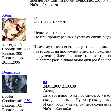
древнегрек улавливаю не полностью, хотя и учи
Να'στε όλοι καλά
Atena
#3
24.01.2007 18:23:38
Demetreius пишет:
Но при прочих равных русскому слушающему 
завсегдатай
И самому греку для стопроцентного пониман
Сообщений:
472
повторяется на протяжении многих поколений
Баллов:
390
погружение). Здесь большое отличие от росси
Регистрация:
Un homme parle d'autant moins qu'il possède une 
26.11.2006
Demetreius
#4
24.01.2007 21:03:38
Atena,
Дык вот я про то же про самое. А у нас
профи
священный язык... Ну супер священный,
Сообщений:
2591
И они любят уже непонятное сочетание 
Баллов:
1657
Να'στε όλοι καλά
Регистрация: