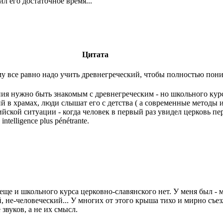
л его достаточное время...
Цитата
все равно надо учить древнегреческий, чтобы полностью поним
ия нужно быть знакомым с древнегреческим - но школьного курс
 в храмах, люди слышат его с детства ( а современные методы 
йской ситуации - когда человек в первый раз увидел церковь пер
intelligence plus pénétrante.
 еще и школьного курса церковно-славянского нет. У меня был - м
 не-человеческий... У многих от этого крыша тихо и мирно съезж
звуков, а не их смысл.