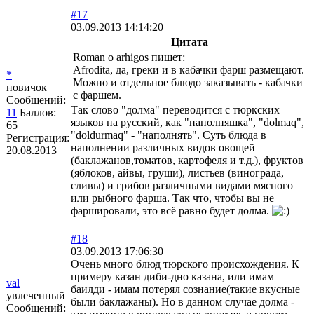
#17
03.09.2013 14:14:20
Цитата
Roman o arhigos пишет:
Afrodita, да, греки и в кабачки фарш размещают.
*
Можно и отдельное блюдо заказывать - кабачки
новичок
с фаршем.
Сообщений:
Так слово "долма" переводится с тюркских
11
Баллов:
языков на русский, как "наполняшка", "dolmaq",
65
"doldurmaq" - "наполнять". Суть блюда в
Регистрация:
наполнении различных видов овощей
20.08.2013
(баклажанов,томатов, картофеля и т.д.), фруктов
(яблоков, айвы, груши), листьев (винограда,
сливы) и грибов различными видами мясного
или рыбного фарша. Так что, чтобы вы не
фаршировали, это всё равно будет долма.
#18
03.09.2013 17:06:30
Очень много блюд тюрского происхождения. К
примеру казан диби-дно казана, или имам
val
баилди - имам потерял сознание(такие вкусные
увлеченный
были баклажаны). Но в данном случае долма -
Сообщений: