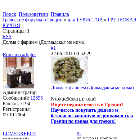
Поиск
Пользователи
Правила
Греческие форумы о Греции
»
для ТУРИСТОВ
»
ГРЕЧЕСКАЯ
КУХНЯ
Страницы:
1
RSS
Долма с фаршем (Долмадакья ме кима)
#1
22.06.2011 00:52:29
Roman o arhigos
Долма с фаршем (Долмадакья ме кима)
Администратор
Сообщений:
12695
Ντολμαδάκια με κυμά
Баллов:
7194
Ищете недвижимость в Греции?
Регистрация:
Научитесь покупать дешево и
09.10.2004
безопасно законную недвижимость в
Греции по ценам для греков!
LOVEGREECE
#2