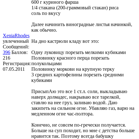
600 г куриного фарша
1/4 стакана (200-граммовый стакан) риса
соль по вкусу
Далее начинить виноградные листья начинкой,
как обычно.
XeniaRhodes
увлеченный
На дно кастрюли кладу вот это:
Сообщений:
396
Баллов:
Одну луковицу порезать мелкими кубиками
216
Половинку красного перца порезать
Регистрация:
полукольцами
07.05.2011
Половинку моркови на крупную терку
3 средних картофелины порезать средними
кубиками
ПрисыпАю это все 1 ст.л. соли, выкладываю
наверх долмадес, накрываю все тарелкой,
ставлю на нее груз, заливаю водой. Даю
закипеть на сильном огне. Убавляю газ, варю на
медленном огне час-полтора.
Конечно, не совсем по-гречески получается.
Больше на суп походит, но мне с детства больше
нравится так. Поэтому всегда бабушку