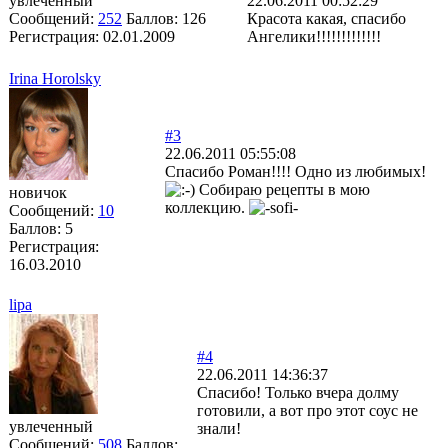
увлеченный
22.06.2011 00:52:29
Сообщений:
252
Баллов:
126
Красота какая, спасибо
Регистрация:
02.01.2009
Ангелики!!!!!!!!!!!!!
Irina Horolsky
#3
22.06.2011 05:55:08
Спасибо Роман!!!! Одно из любимых!
Собираю рецепты в мою
новичок
коллекцию.
Сообщений:
10
Баллов:
5
Регистрация:
16.03.2010
lipa
#4
22.06.2011 14:36:37
Спасибо! Только вчера долму
готовили, а вот про этот соус не
увлеченный
знали!
Сообщений:
508
Баллов: