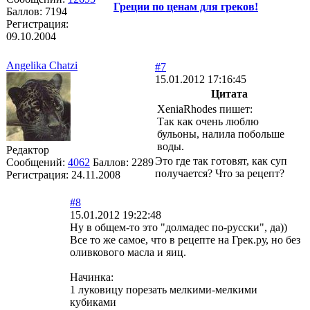
Греции по ценам для греков!
Баллов:
7194
Регистрация:
09.10.2004
Angelika Chatzi
#7
15.01.2012 17:16:45
Цитата
XeniaRhodes пишет:
Так как очень люблю
бульоны, налила побольше
воды.
Редактор
Это где так готовят, как суп
Сообщений:
4062
Баллов:
2289
получается? Что за рецепт?
Регистрация:
24.11.2008
#8
15.01.2012 19:22:48
Ну в общем-то это "долмадес по-русски", да))
Все то же самое, что в рецепте на Грек.ру, но без
оливкового масла и яиц.
Начинка:
1 луковицу порезать мелкими-мелкими
кубиками