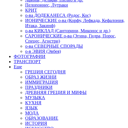
Пелопоннес, Лутраки
КРИТ
о-ва ДОДЕКАНЕСА (Родос, Кос)
ИОНИЧЕСКИЕ о-ва (Корфу, Лефкада, Кефалония,
Итака, Закинф)
о-ва КИКЛАД (Санторини, Миконос и др.)
САРОНИЧЕСКИЕ о-ва (Эгина, Гидра, Порос,
Спецес, Агистри)
о-ва СЕВЕРНЫЕ СПОРАДЫ
о-в ЭВИЯ (Эвбея)
ФОТОГРАФИИ
ТРАНСПОРТ
Еще
ГРЕЦИЯ СЕГОДНЯ
ОБРАЗ ЖИЗНИ
ИММИГРАЦИЯ
ПРАЗДНИКИ
ДРЕВНЯЯ ГРЕЦИЯ И МИФЫ
МУЗЫКА
КУХНЯ
ЯЗЫК
МОДА
ОБРАЗОВАНИЕ
ИСТОРИЯ