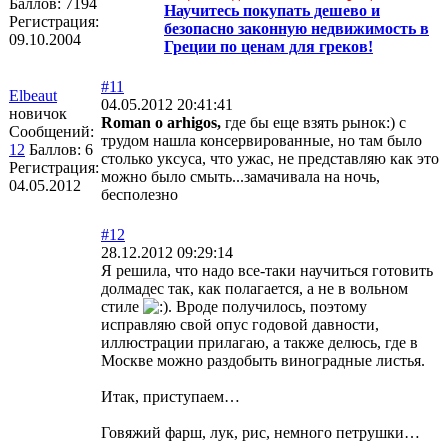
Баллов:
7194
Научитесь покупать дешево и
Регистрация:
безопасно законную недвижимость в
09.10.2004
Греции по ценам для греков!
#11
Elbeaut
04.05.2012 20:41:41
новичок
Roman o arhigos,
где бы еще взять рынок:) с
Сообщений:
трудом нашла консервированные, но там было
12
Баллов:
6
столько уксуса, что ужас, не представляю как это
Регистрация:
можно было смыть...замачивала на ночь,
04.05.2012
бесполезно
#12
28.12.2012 09:29:14
Я решила, что надо все-таки научиться готовить
долмадес так, как полагается, а не в вольном
стиле
. Вроде получилось, поэтому
исправляю свой опус годовой давности,
иллюстрации прилагаю, а также делюсь, где в
Москве можно раздобыть виноградные листья.
Итак, приступаем…
Говяжий фарш, лук, рис, немного петрушки…