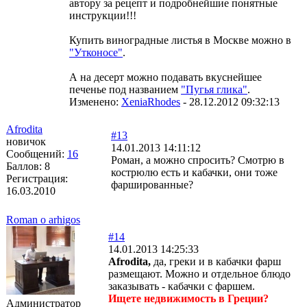
автору за рецепт и подробнейшие понятные
инструкции!!!
Купить виноградные листья в Москве можно в
"Утконосе"
.
А на десерт можно подавать вкуснейшее
печенье под названием
"Пугья глика"
.
Изменено:
XeniaRhodes
-
28.12.2012 09:32:13
Afrodita
#13
новичок
14.01.2013 14:11:12
Сообщений:
16
Роман, а можно спросить? Смотрю в
Баллов:
8
кострюлю есть и кабачки, они тоже
Регистрация:
фаршированные?
16.03.2010
Roman o arhigos
#14
14.01.2013 14:25:33
Afrodita,
да, греки и в кабачки фарш
размещают. Можно и отдельное блюдо
заказывать - кабачки с фаршем.
Ищете недвижимость в Греции?
Администратор