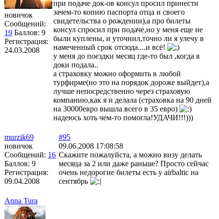
при подаче док-ов консул просил принести
зачем-то копию паспорта отца и своего
новичок
свидетельства о рождении),а про билеты
Сообщений:
консул спросил при подаче,но у меня еще не
19
Баллов:
9
были куплены, и уточнил,точно ли я улечу в
Регистрация:
намеченный срок отсюда....и всё!
24.03.2008
у меня до поездки месяц где-то был ,когда я
доки подала..
а страховку можно оформить в любой
турфирме(но это на порядок дороже выйдет),а
лучше непосредственно через страховую
компанию,как я и делала (страховка на 90 дней
на 30000евро вышла всего в 35 евро)
надеюсь хоть чем-то помогла!УДАЧИ!!!)))
murzik69
#95
новичок
09.06.2008 17:08:58
Сообщений:
16
Скажите пожалуйста, а можно визу делать
Баллов:
9
месяца за 2 или даже раньше? Просто сейчас
Регистрация:
очень недорогие билеты есть у airbaltic на
09.04.2008
сентябрь
Anna Tura