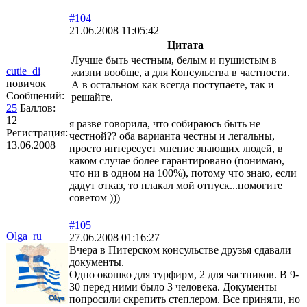
#104
21.06.2008 11:05:42
Цитата
Лучше быть честным, белым и пушистым в
cutie_di
жизни вообще, а для Консульства в частности.
новичок
А в остальном как всегда поступаете, так и
Сообщений:
решайте.
25
Баллов:
12
я разве говорила, что собираюсь быть не
Регистрация:
честной?? оба варианта честны и легальны,
13.06.2008
просто интересует мнение знающих людей, в
каком случае более гарантировано (понимаю,
что ни в одном на 100%), потому что знаю, если
дадут отказ, то плакал мой отпуск...помогите
советом )))
#105
Olga_ru
27.06.2008 01:16:27
Вчера в Питерском консульстве друзья сдавали
документы.
Одно окошко для турфирм, 2 для частников. В 9-
30 перед ними было 3 человека. Документы
попросили скрепить степлером. Все приняли, но