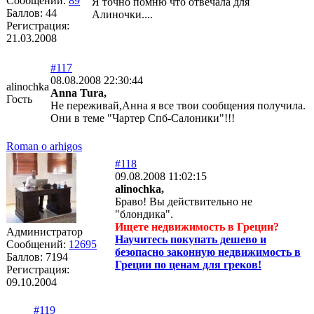
Сообщений:
89
Я точно помню что отвечала для
Баллов:
44
Алиночки....
Регистрация:
21.03.2008
#117
08.08.2008 22:30:44
alinochka
Anna Tura,
Гость
Не переживай,Анна я все твои сообщения получила.
Они в теме "Чартер Спб-Салоники"!!!
Roman o arhigos
#118
09.08.2008 11:02:15
alinochka,
Браво! Вы действительно не
"блондика".
Ищете недвижимость в Греции?
Администратор
Научитесь покупать дешево и
Сообщений:
12695
безопасно законную недвижимость в
Баллов:
7194
Греции по ценам для греков!
Регистрация:
09.10.2004
#119