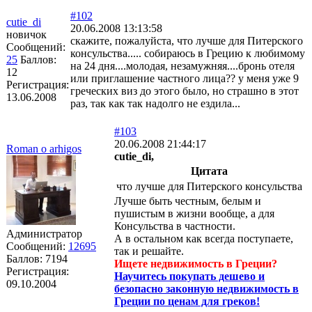
#102
cutie_di
20.06.2008 13:13:58
новичок
скажите, пожалуйста, что лучше для Питерского
Сообщений:
консульства..... собираюсь в Грецию к любимому
25
Баллов:
на 24 дня....молодая, незамужняя....бронь отеля
12
или приглашение частного лица?? у меня уже 9
Регистрация:
греческих виз до этого было, но страшно в этот
13.06.2008
раз, так как так надолго не ездила...
#103
20.06.2008 21:44:17
Roman o arhigos
cutie_di,
Цитата
что лучше для Питерского консульства
Лучше быть честным, белым и
пушистым в жизни вообще, а для
Консульства в частности.
Администратор
А в остальном как всегда поступаете,
Сообщений:
12695
так и решайте.
Баллов:
7194
Ищете недвижимость в Греции?
Регистрация:
Научитесь покупать дешево и
09.10.2004
безопасно законную недвижимость в
Греции по ценам для греков!