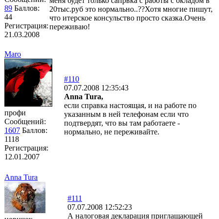
меня будет только сапрвка с работы с окладом в
89
Баллов:
20тыс.руб это нормально..??Хотя многие пишут,
44
что итерское консульство просто сказка.Очень
Регистрация:
переживаю!
21.03.2008
Maro
#110
07.07.2008 12:35:43
Anna Tura,
если справка настоящая, и на работе по
профи
указанным в ней телефонам если что
Сообщений:
подтвердят, что вы там работаете -
1607
Баллов:
нормально, не переживайте.
1118
Регистрация:
12.01.2007
Anna Tura
#111
07.07.2008 12:52:23
А налоговая декларация приглащающей