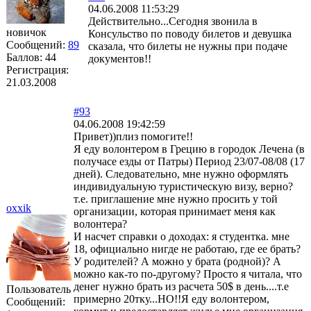
04.06.2008 11:53:29
Действительно...Сегодня звонила в
новичок
Консульство по поводу билетов и девушка
Сообщений:
89
сказала, что билеты не нужны при подаче
Баллов:
44
документов!!
Регистрация:
21.03.2008
#93
04.06.2008 19:42:59
Привет))плиз помогите!!
Я еду волонтером в Грецию в городок Лечена (в
получасе езды от Патры) Период 23/07-08/08 (17
дней). Следовательно, мне нужно оформлять
индивидуальную туристическую визу, верно?
т.е. приглашение мне нужно просить у той
oxxik
организации, которая принимает меня как
волонтера?
И насчет справки о доходах: я студентка. мне
18, официально нигде не работаю, где ее брать?
У родителей? А можно у брата (родной)? А
можно как-то по-другому? Просто я читала, что
денег нужно брать из расчета 50$ в день....т.е
Пользователь
примерно 20тку...НО!!Я еду волонтером,
Сообщений: