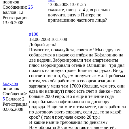
новичок
13.06.2008 13:01:25
Сообщений:
25
скажите, плиз, за 4 дня реально
Баллов:
12
получить визу в Питере по
Регистрация:
приглашению частного лица?
13.06.2008
#100
18.06.2008 10:17:08
Добрый день!
Помогите, пожалуйста, советом! Мы с другом
собираемся в начале сентября на Кефалонию на
две недели. Забронировали там апартаменты
плюс забронировали отель в Олимпии - три дня
пожить на полуострове. Билеты на руках. Визу,
соответственно, будем получать сами. Проблема
в том, что оба работаем в госорганизации и
kozyaba
зарплата у меня там 17000 (больше, чем это, они
новичок
едва ли напишут) плюс есть счет в банке - там
Сообщений:
больше 2000 евро. Но я еще в течение года
5
Баллов:
2
подрабатывала официально по договору
Регистрация:
подряда. Надо ли мне в том месте, где я работала
02.06.2008
по договору взять справку, если да, то за какой
срок? ( там я получала около 20 т.р.)
И какие нынче требования по деньгам?
Нам обоим за 30, дома остаются двое детей,