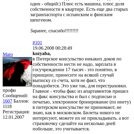
один - общий:) Плюс есть машина, плюс доля
собственности в квартире. Есть еще два старых
загранпаспорта с испанским и финским
шенгеном.
Заранее, спасибо!!!!!!!!!
#101
19.06.2008 00:28:49
kozyaba,
Maro
в Питерское консульство никаких доков по
собственности нести не надо, зарплата в
госучреждении 17 тысяч - это понятно, в
принципе, принесите на всякий случай
выписку со счета, хотя не факт, что
понадобится. Это уже так, для перестраховки.
профи
Главное - чтобы факс из апартаментов пришел
Сообщений:
на факс консульства и был с подписью и
1607
Баллов:
печатью, электронное бронирование (по инету)
1118
в питерском консульстве не принимают, не
Регистрация:
знаю, как в московском. Билеты никого не
12.01.2007
интересуют, можете их не прикладывать. а вот
страховочку сделайте на несколько дней
побольше, это учитывается.