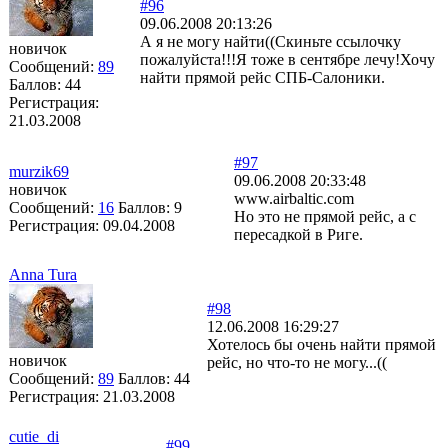
#96
09.06.2008 20:13:26
А я не могу найти((Скиньте ссылочку
новичок
пожалуйста!!!Я тоже в сентябре лечу!Хочу
Сообщений:
89
найти прямой рейс СПБ-Салоники.
Баллов:
44
Регистрация:
21.03.2008
#97
murzik69
09.06.2008 20:33:48
новичок
www.airbaltic.com
Сообщений:
16
Баллов:
9
Но это не прямой рейс, а с
Регистрация:
09.04.2008
пересадкой в Риге.
Anna Tura
#98
12.06.2008 16:29:27
Хотелось бы очень найти прямой
новичок
рейс, но что-то не могу...((
Сообщений:
89
Баллов:
44
Регистрация:
21.03.2008
cutie_di
#99