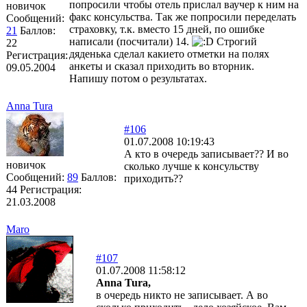
попросили чтобы отель прислал ваучер к ним на
новичок
факс консульства. Так же попросили переделать
Сообщений:
страховку, т.к. вместо 15 дней, по ошибке
21
Баллов:
написали (посчитали) 14.
Строгий
22
дяденька сделал какието отметки на полях
Регистрация:
анкеты и сказал приходить во вторник.
09.05.2004
Напишу потом о результатах.
Anna Tura
#106
01.07.2008 10:19:43
А кто в очередь записывает?? И во
новичок
сколько лучше к консульству
Сообщений:
89
Баллов:
приходить??
44
Регистрация:
21.03.2008
Maro
#107
01.07.2008 11:58:12
Anna Tura,
в очередь никто не записывает. А во