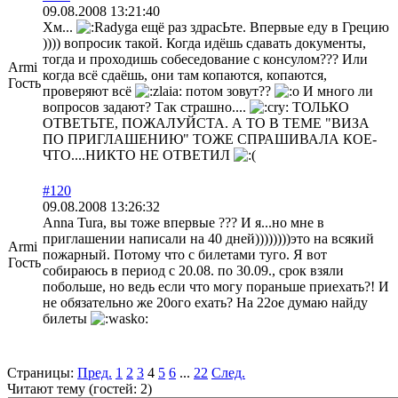
09.08.2008 13:21:40
Хм...
ещё раз здрасЬте. Впервые еду в Грецию
)))) вопросик такой. Когда идёшь сдавать документы,
тогда и проходишь собеседование с консулом??? Или
Armi
когда всё сдаёшь, они там копаются, копаются,
Гость
проверяют всё
потом зовут??
И много ли
вопросов задают? Так страшно....
ТОЛЬКО
ОТВЕТЬТЕ, ПОЖАЛУЙСТА. А ТО В ТЕМЕ "ВИЗА
ПО ПРИГЛАШЕНИЮ" ТОЖЕ СПРАШИВАЛА КОЕ-
ЧТО....НИКТО НЕ ОТВЕТИЛ
#120
09.08.2008 13:26:32
Anna Tura, вы тоже впервые ??? И я...но мне в
приглашении написали на 40 дней))))))))это на всякий
Armi
пожарный. Потому что с билетами туго. Я вот
Гость
собираюсь в период с 20.08. по 30.09., срок взяли
побольше, но ведь если что могу пораньше приехать?! И
не обязательно же 20ого ехать? На 22ое думаю найду
билеты
Страницы:
Пред.
1
2
3
4
5
6
...
22
След.
Читают тему (гостей:
2
)