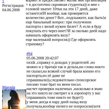
кормит и предоставляет жилье мне организация
1
+ я достаточно скромная студентка)) и мне с
Регистрация:
головой хватит 10тки на эти 17 дней, даже
04.06.2008
останется!И вообще, как проверяется
количество денег? Вот...подскажите, как быть!и
еще банальный вопрос: при получении
паспорта с визой нужен билет? А если я буду
покупать его через инет?И за сколько дней надо
начинать оформлять визу?
еще маленький вопросик)) Где оформлять
страховку?
#94
05.06.2008 20:42:07
oxxik ,справку о доходах у родителей ,но
можно и у брата(я так и делала,ни слова никто
не сказал,на всякий случай брала копию его
паспорта,но её даже не
спрашивали)),следовательно спонсорское
письмо тоже брат на меня писал.
Maroula
насчет проверки наличных ,насколько я знаю
на это никто не смотрит и в аэропорту у вас
спрашивать тоже никто не будет!)
у меня ,когда я пару дней назад визу
получала,вообще ничего не попросили(хотя