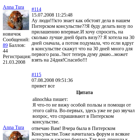
Anna Tura
#114
15.07.2008 11:25:48
Ау люди!!!кто знает как обстоят дела в нашем
Питерском консульстве??Я буду делать визу по
прилашению впервые.И хочу спросить, на
новичок
сколько лучше дней брать визу?? Я хотела на 30
Сообщений:
дней сначала, а потом подумала, что если вдруг
89
Баллов:
в консульстве скажут что на 30 дней много для
44
первого раза..?вот теперь думу дмаю...может
Регистрация:
взять на 24дня!Спасибо!!!
21.03.2008
#115
07.08.2008 09:51:36
привет все
Цитата
alinochka пишет:
Я что-то не вижу особой пользы и помощи от
этого сайта. Во-первых, здесь уже не раз звучал
вопрос, что спрашивают в Питерском
консульстве.
Anna Tura
отвечаю Вам! Вчера была в Питерском
Консульстве.Тоже начиталась форум и всякие
истории и ужасно боялась.Так вот, пришла к