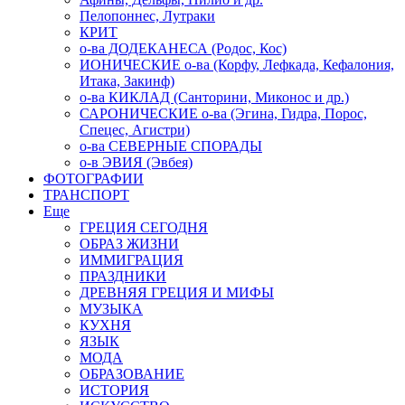
Пелопоннес, Лутраки
КРИТ
о-ва ДОДЕКАНЕСА (Родос, Кос)
ИОНИЧЕСКИЕ о-ва (Корфу, Лефкада, Кефалония,
Итака, Закинф)
о-ва КИКЛАД (Санторини, Миконос и др.)
САРОНИЧЕСКИЕ о-ва (Эгина, Гидра, Порос,
Спецес, Агистри)
о-ва СЕВЕРНЫЕ СПОРАДЫ
о-в ЭВИЯ (Эвбея)
ФОТОГРАФИИ
ТРАНСПОРТ
Еще
ГРЕЦИЯ СЕГОДНЯ
ОБРАЗ ЖИЗНИ
ИММИГРАЦИЯ
ПРАЗДНИКИ
ДРЕВНЯЯ ГРЕЦИЯ И МИФЫ
МУЗЫКА
КУХНЯ
ЯЗЫК
МОДА
ОБРАЗОВАНИЕ
ИСТОРИЯ