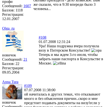
сколько приходить - дело хозяйское. Вам
профи
же сказали, что в 9:30 впереди было 3
Сообщений:
1607
человека...
Баллов:
1118
Регистрация:
12.01.2007
Olga_ru
#108
01.07.2008 12:31:24
Ура! Наша подружка вчера получила
визу в Питерском Консульстве!
Теперь и мы ждем 3-го июля, чтобы
новичок
забрать наши паспорта в Консульстве в
Сообщений:
21
Москве.
Баллов:
22
Регистрация:
09.05.2004
Anna Tura
#109
07.07.2008 11:38:00
ой начиталась в других темах, что отказывают
много и без объяснения причин..скоро и мне
новичок
предстоит подавать документы на визу!если у
Сообщений: