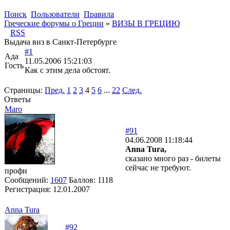
Поиск
Пользователи
Правила
Греческие форумы о Греции
»
ВИЗЫ В ГРЕЦИЮ
RSS
Выдача виз в Санкт-Петербурге
#1
Ада
11.05.2006 15:21:03
Гость
Как с этим дела обстоят.
Страницы:
Пред.
1
2
3
4
5
6
...
22
След.
Ответы
Maro
#91
04.06.2008 11:18:44
Anna Tura,
сказано много раз - билеты
сейчас не требуют.
профи
Сообщений:
1607
Баллов:
1118
Регистрация:
12.01.2007
Anna Tura
#92