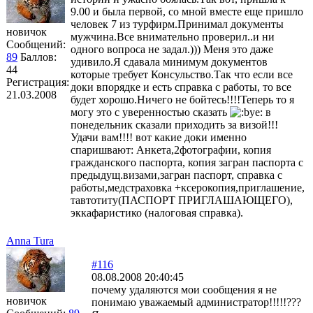
9.00 и была первой, со мной вместе еще пришло
человек 7 из турфирм.Принимал документы
новичок
мужчина.Все внимательно проверил..и ни
Сообщений:
одного вопроса не задал.))) Меня это даже
89
Баллов:
удивило.Я сдавала минимум документов
44
которые требует Консульство.Так что если все
Регистрация:
доки впорядке и есть справка с работы, то все
21.03.2008
будет хорошо.Ничего не бойтесь!!!!Теперь то я
могу это с уверенностью сказать
в
понедельник сказали приходить за визой!!!
Удачи вам!!!! вот какие доки именно
спаришвают: Анкета,2фотографии, копия
гражданского паспорта, копия загран паспорта с
предыдущ.визами,загран паспорт, справка с
работы,медстраховка +ксерокопия,приглашение,
тавтотиту(ПАСПОРТ ПРИГЛАШАЮЩЕГО),
эккафаристико (налоговая справка).
Anna Tura
#116
08.08.2008 20:40:45
почему удаляются мои сообщения я не
новичок
понимаю уважаемый администратор!!!!!???