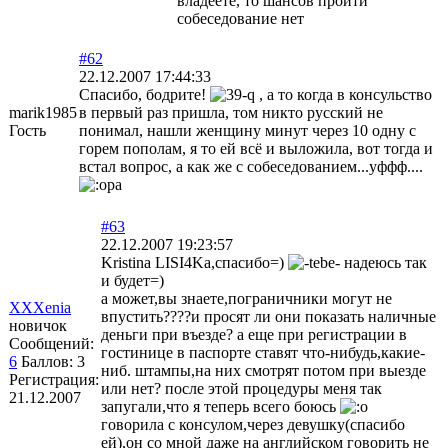
владеете, то шансов пройти
собеседование нет
#62
22.12.2007 17:44:33
Спасибо, бодрите!
, а то когда в консульство
marik1985
в первый раз пришла, том никто русский не
Гость
понимал, нашли женщину минут через 10 одну с
горем пополам, я то ей всё и выложила, вот тогда и
встал вопрос, а как же с собеседованием...уффф....
#63
22.12.2007 19:23:57
Kristina LISI4Ka,спасибо=)
надеюсь так
и будет=)
а может,вы знаете,пограничники могут не
XXXenia
впустить????и просят ли они показать наличные
новичок
деньги при въезде? а еще при регистрации в
Сообщений:
гостинице в паспорте ставят что-нибудь,какие-
6
Баллов:
3
ниб. штампы,на них смотрят потом при выезде
Регистрация:
или нет? после этой процедуры меня так
21.12.2007
запугали,что я теперь всего боюсь
говорила с консулом,через девушку(спасибо
ей),он со мной даже на английском говорить не