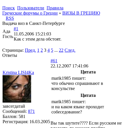
Поиск
Пользователи
Правила
Греческие форумы о Греции
»
ВИЗЫ В ГРЕЦИЮ
RSS
Выдача виз в Санкт-Петербурге
#1
Ада
11.05.2006 15:21:03
Гость
Как с этим дела обстоят.
Страницы:
Пред.
1
2
3
4
5
...
22
След.
Ответы
#61
22.12.2007 17:41:06
Цитата
Kristina LISI4Ka
marik1985 пишет:
что обычно спрашивают в
консульстве
Цитата
marik1985 пишет:
завсегдатай
и на каком языке проходит
Сообщений:
871
собеседование?
Баллов:
581
Регистрация:
16.03.2005
Вы так шутите???? Если русским не