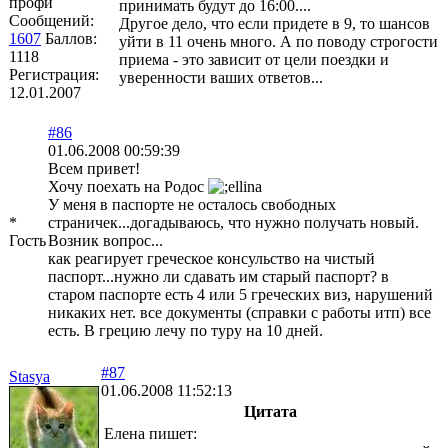
профи
принимать будут до 16:00....
Сообщений:
Другое дело, что если придете в 9, то шансов
1607
Баллов:
уйти в 11 очень много. А по поводу строгости
1118
приема - это зависит от цели поездки и
Регистрация:
уверенности ваших ответов...
12.01.2007
#86
01.06.2008 00:59:39
Всем привет!
Хочу поехать на Родос
У меня в паспорте не осталось свободных
*
страничек...догадываюсь, что нужно получать новый.
Гость
Возник вопрос...
как реагирует греческое консульство на чистый
паспорт...нужно ли сдавать им старый паспорт? в
старом паспорте есть 4 или 5 греческих виз, нарушений
никаких нет. все документы (справки с работы итп) все
есть. В грецию лечу по туру на 10 дней.
#87
Stasya
01.06.2008 11:52:13
Цитата
Елена пишет: