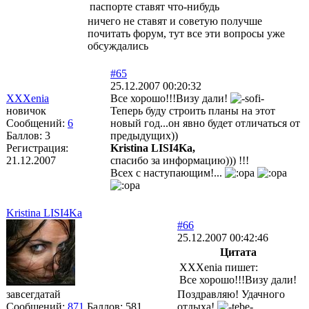
паспорте ставят что-нибудь
ничего не ставят и советую получше
почитать форум, тут все эти вопросы уже
обсуждались
#65
25.12.2007 00:20:32
XXXenia
Все хорошо!!!Визу дали!
новичок
Теперь буду строить планы на этот
Сообщений:
6
новый год...он явно будет отличаться от
Баллов:
3
предыдущих))
Регистрация:
Kristina LISI4Ka,
21.12.2007
спасибо за информацию))) !!!
Всех с наступающим!...
Kristina LISI4Ka
#66
25.12.2007 00:42:46
Цитата
XXXenia пишет:
Все хорошо!!!Визу дали!
завсегдатай
Поздравляю! Удачного
Сообщений:
871
Баллов:
581
отдыха!