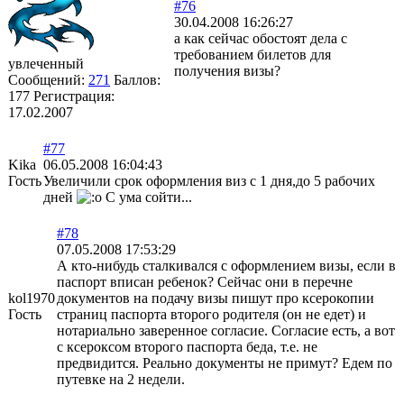
#76
30.04.2008 16:26:27
а как сейчас обостоят дела с
требованием билетов для
увлеченный
получения визы?
Сообщений:
271
Баллов:
177
Регистрация:
17.02.2007
#77
Kika
06.05.2008 16:04:43
Гость
Увеличили срок оформления виз с 1 дня,до 5 рабочих
дней
С ума сойти...
#78
07.05.2008 17:53:29
А кто-нибудь сталкивался с оформлением визы, если в
паспорт вписан ребенок? Сейчас они в перечне
kol1970
документов на подачу визы пишут про ксерокопии
Гость
страниц паспорта второго родителя (он не едет) и
нотариально заверенное согласие. Согласие есть, а вот
с ксероксом второго паспорта беда, т.е. не
предвидится. Реально документы не примут? Едем по
путевке на 2 недели.