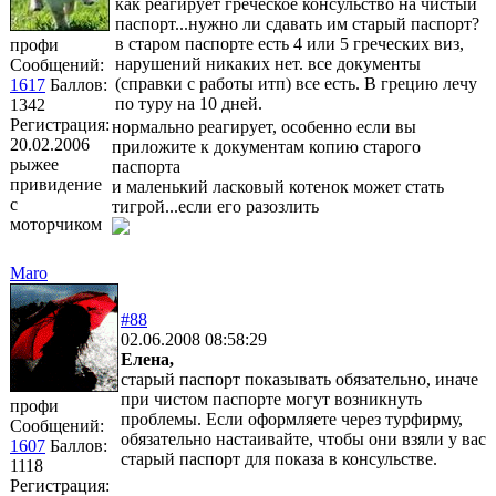
как реагирует греческое консульство на чистый
паспорт...нужно ли сдавать им старый паспорт?
в старом паспорте есть 4 или 5 греческих виз,
профи
нарушений никаких нет. все документы
Сообщений:
(справки с работы итп) все есть. В грецию лечу
1617
Баллов:
по туру на 10 дней.
1342
Регистрация:
нормально реагирует, особенно если вы
20.02.2006
приложите к документам копию старого
рыжее
паспорта
привидение
и маленький ласковый котенок может стать
с
тигрой...если его разозлить
моторчиком
Maro
#88
02.06.2008 08:58:29
Елена,
старый паспорт показывать обязательно, иначе
при чистом паспорте могут возникнуть
профи
проблемы. Если оформляете через турфирму,
Сообщений:
обязательно настаивайте, чтобы они взяли у вас
1607
Баллов:
старый паспорт для показа в консульстве.
1118
Регистрация: