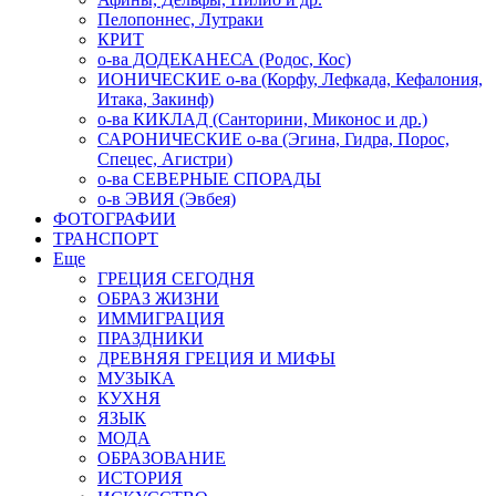
Пелопоннес, Лутраки
КРИТ
о-ва ДОДЕКАНЕСА (Родос, Кос)
ИОНИЧЕСКИЕ о-ва (Корфу, Лефкада, Кефалония,
Итака, Закинф)
о-ва КИКЛАД (Санторини, Миконос и др.)
САРОНИЧЕСКИЕ о-ва (Эгина, Гидра, Порос,
Спецес, Агистри)
о-ва СЕВЕРНЫЕ СПОРАДЫ
о-в ЭВИЯ (Эвбея)
ФОТОГРАФИИ
ТРАНСПОРТ
Еще
ГРЕЦИЯ СЕГОДНЯ
ОБРАЗ ЖИЗНИ
ИММИГРАЦИЯ
ПРАЗДНИКИ
ДРЕВНЯЯ ГРЕЦИЯ И МИФЫ
МУЗЫКА
КУХНЯ
ЯЗЫК
МОДА
ОБРАЗОВАНИЕ
ИСТОРИЯ