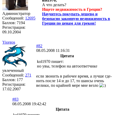
kol1970,
А что делать?
Ищете недвижимость в Греции?
Администратор
Научитесь покупать дешево и
Сообщений:
12695
безопасно законную недвижимость в
Баллов:
7194
Греции по ценам для греков!
Регистрация:
09.10.2004
Yiorgos
#82
08.05.2008 11:16:31
Цитата
kol1970 пишет:
но увы, телефон на автоответчике
увлеченный
Сообщений:
271
если звонить в рабочее время, а лучше где-
Баллов:
177
нить после 14 и до 17, то шансы очень
Регистрация:
велики, по крайней мере мне везло
17.02.2007
#83
08.05.2008 19:42:42
Цитата
kol1970 пишет: