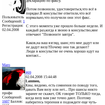
декларацию по факсу.
Потом позвонили, удостовериться,что всё в
порядке.В консульстве ответили,что всё
Пользователь
нормально,что получили они этот факс.
Сообщений:
1
Регистрация:
С этого момента уже прошло больше недели. И
02.04.2008
каждый раз,когда я звоню в консульство,мне
отвечают "Позвоните завтра".
Каков,на ваш взгляд, шанс,что мне дадут или
не дадут визу?Почему они так делают?
Люди в консульстве не очень хорошо идут на
контакт...
Maro
#69
02.04.2008 15:44:48
Lanmou,
Квы, видимо, есть сомнения по поводу того,
давать Вам визу или нет... Про шансы никто
профи
заранее не скажет, ОК говорят ТОЛЬКО тогда,
Сообщений:
когда визу вам уже точно дают. Поэтому
1607
Баллов:
наберитесь терпения и подождите еще чуть-