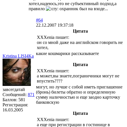
хотел,надеюсь,это не субъективный подход,а
правило
охранник был на входе...
#64
22.12.2007 19:37:18
Цитата
XXXenia пишет:
он со мной даже на английском говорить не
хотел,
какие кошмарики рассказываете
Kristina LISI4Ka
Цитата
XXXenia пишет:
а может,вы знаете,пограничники могут не
впустить????
могут, но лучше с собой иметь приглашение
завсегдатай
(бронь) билеты обратно и определенную
Сообщений:
871
сумму наличностью и еще заодно карточку
Баллов:
581
банковскую
Регистрация:
16.03.2005
Цитата
XXXenia пишет:
а еще при регистрации в гостинице в