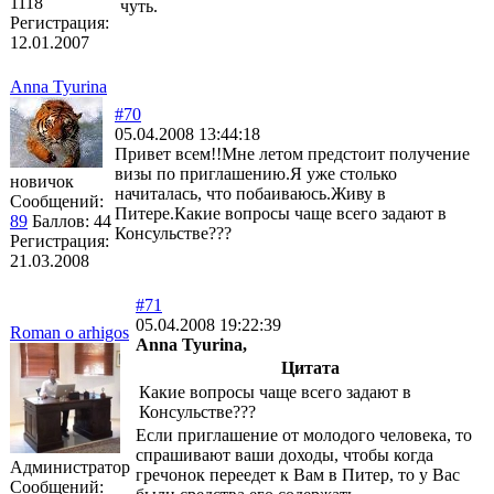
1118
чуть.
Регистрация:
12.01.2007
Anna Tyurina
#70
05.04.2008 13:44:18
Привет всем!!Мне летом предстоит получение
визы по приглашению.Я уже столько
новичок
начиталась, что побаиваюсь.Живу в
Сообщений:
Питере.Какие вопросы чаще всего задают в
89
Баллов:
44
Консульстве???
Регистрация:
21.03.2008
#71
05.04.2008 19:22:39
Roman o arhigos
Anna Tyurina,
Цитата
Какие вопросы чаще всего задают в
Консульстве???
Если приглашение от молодого человека, то
спрашивают ваши доходы, чтобы когда
Администратор
гречонок переедет к Вам в Питер, то у Вас
Сообщений: