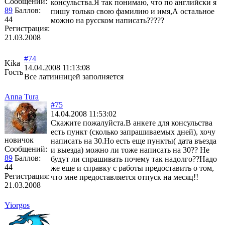
Сообщений:
консульства.Я так понимаю, что по английски я
89
Баллов:
пишу только свою фамилию и имя,А остальное
44
можно на русском написать?????
Регистрация:
21.03.2008
#74
Kika
14.04.2008 11:13:08
Гость
Все латинницей заполняется
Anna Tura
#75
14.04.2008 11:53:02
Скажите пожалуйста.В анкете для консульства
есть пункт (сколько запрашиваемых дней), хочу
новичок
написать на 30.Но есть еще пункты( дата въезда
Сообщений:
и выезда) можно ли тоже написать на 30?? Не
89
Баллов:
будут ли спрашивать почему так надолго??Надо
44
же еще и справку с работы предоставить о том,
Регистрация:
что мне предоставляется отпуск на месяц!!
21.03.2008
Yiorgos