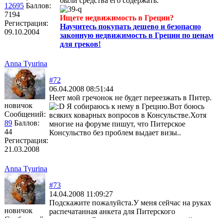
были средства его содержать.
12695
Баллов:
7194
Ищете недвижимость в Греции?
Регистрация:
Научитесь покупать дешево и безопасно
09.10.2004
законную недвижимость в Греции по ценам
для греков!
Anna Tyurina
#72
06.04.2008 08:51:44
Неет мой гречонок не будет переезжать в Питер.
новичок
Я собираюсь к нему в Грецию.Вот боюсь
Сообщений:
всяких коварных вопросов в Консульстве.Хотя
89
Баллов:
многие на форуме пишут, что Питерское
44
Консульство без проблем выдает визы..
Регистрация:
21.03.2008
Anna Tyurina
#73
14.04.2008 11:09:27
Подскажите пожалуйста.У меня сейчас на руках
новичок
распечатанная анкета для Питерского