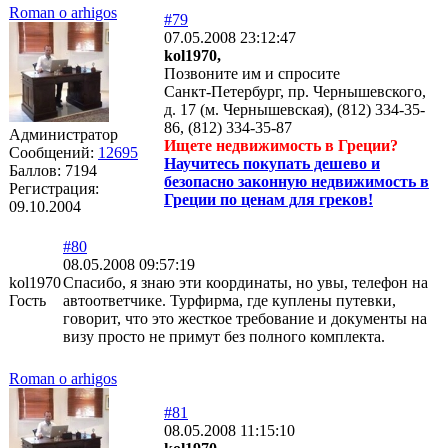
Roman o arhigos
#79
07.05.2008 23:12:47
kol1970,
Позвоните им и спросите
Санкт-Петербург, пр. Чернышевского,
д. 17 (м. Чернышевская), (812) 334-35-
86, (812) 334-35-87
Администратор
Ищете недвижимость в Греции?
Сообщений:
12695
Научитесь покупать дешево и
Баллов:
7194
безопасно законную недвижимость в
Регистрация:
Греции по ценам для греков!
09.10.2004
#80
08.05.2008 09:57:19
kol1970
Спасибо, я знаю эти координаты, но увы, телефон на
Гость
автоответчике. Турфирма, где куплены путевки,
говорит, что это жесткое требование и документы на
визу просто не примут без полного комплекта.
Roman o arhigos
#81
08.05.2008 11:15:10