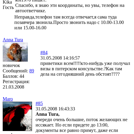
Kika
Спасибо, я знаю эти координаты, но увы, телефон на
Гость
автоответчике.
Неправда,телефон там всегда отвечает,я сама туда
позавчера звонила.Просто звонить надо с 10.00-13.00
или 15.00-16.00
Anna Tura
#84
31.05.2008 14:16:57
приветики всем!!!!!кто-нибудь уже получал
новичок
визы в питерском консульстве.?Как там
Сообщений:
89
дела на сегодняшний день обстоят????
Баллов:
44
Регистрация:
21.03.2008
Maro
#85
31.05.2008 16:43:33
Anna Tura,
очереди очень большие, поток желающих не
иссякает. Но если придете до 13:00,
документы все равно примут, даже если