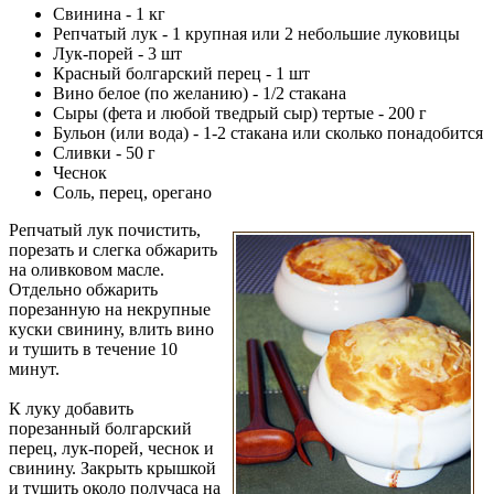
Свинина - 1 кг
Репчатый лук - 1 крупная или 2 небольшие луковицы
Лук-порей - 3 шт
Красный болгарский перец - 1 шт
Вино белое (по желанию) - 1/2 стакана
Сыры (фета и любой тведрый сыр) тертые - 200 г
Бульон (или вода) - 1-2 стакана или сколько понадобится
Сливки - 50 г
Чеснок
Соль, перец, орегано
Репчатый лук почистить,
порезать и слегка обжарить
на оливковом масле.
Отдельно обжарить
порезанную на некрупные
куски свинину, влить вино
и тушить в течение 10
минут.
К луку добавить
порезанный болгарский
перец, лук-порей, чеснок и
свинину. Закрыть крышкой
и тушить около получаса на