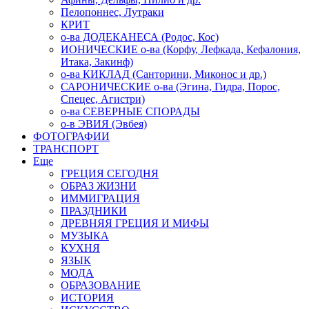
Пелопоннес, Лутраки
КРИТ
о-ва ДОДЕКАНЕСА (Родос, Кос)
ИОНИЧЕСКИЕ о-ва (Корфу, Лефкада, Кефалония,
Итака, Закинф)
о-ва КИКЛАД (Санторини, Миконос и др.)
САРОНИЧЕСКИЕ о-ва (Эгина, Гидра, Порос,
Спецес, Агистри)
о-ва СЕВЕРНЫЕ СПОРАДЫ
о-в ЭВИЯ (Эвбея)
ФОТОГРАФИИ
ТРАНСПОРТ
Еще
ГРЕЦИЯ СЕГОДНЯ
ОБРАЗ ЖИЗНИ
ИММИГРАЦИЯ
ПРАЗДНИКИ
ДРЕВНЯЯ ГРЕЦИЯ И МИФЫ
МУЗЫКА
КУХНЯ
ЯЗЫК
МОДА
ОБРАЗОВАНИЕ
ИСТОРИЯ