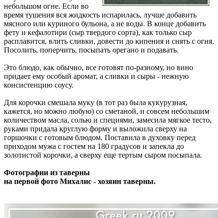
небольшом огне. Если во
время тушения вся жидкость испарилась, лучше добавить
мясного или куриного бульона, а не воды. В конце добавить
фету и кефалотири (сыр твердого сорта), как только сыр
расплавится, влить сливки, довести до кипения и снять с огня.
Посолить, поперчить, посыпать орегано и подавать.
Это блюдо, как обычно, все готовят по-разному, но вино
придает ему особый аромат, а сливки и сыры - нежную
консистенцию соусу.
Для корочки смешала муку (в тот раз была кукурузная,
кажется, но можно любую) со сметаной, и совсем небольшим
количеством масла, солью и специями, замесила мягкое тесто,
руками придала круглую форму и выложила сверху на
горшочки с готовым блюдом. Поставила в духовку перед
приходом мужа с гостем на 180 градусов и запекла до
золотистой корочки, а сверху еще тертым сыром посыпала.
Фотографии из таверны
на первой фото Михалис - хозяин таверны.