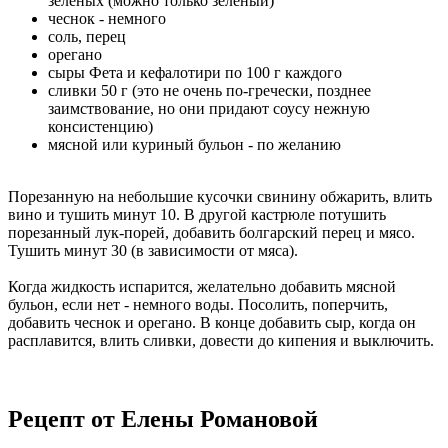
зеленых (можно только зеленый)
чеснок - немного
соль, перец
орегано
сыры Фета и кефалотири по 100 г каждого
сливки 50 г (это не очень по-гречески, позднее
заимствование, но они придают соусу нежную
консистенцию)
мясной или куриный бульон - по желанию
Порезанную на небольшие кусочки свинину обжарить, влить
вино и тушить минут 10. В другой кастрюле потушить
порезанный лук-порей, добавить болгарский перец и мясо.
Тушить минут 30 (в зависимости от мяса).
Когда жидкость испарится, желательно добавить мясной
бульон, если нет - немного воды. Посолить, поперчить,
добавить чеснок и орегано. В конце добавить сыр, когда он
расплавится, влить сливки, довести до кипения и выключить.
Рецепт от Елены Романовой