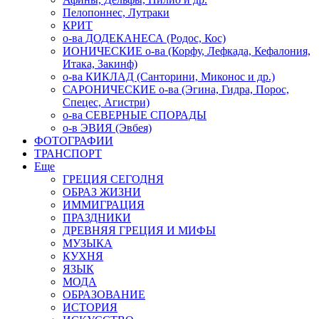
Пелопоннес, Лутраки
КРИТ
о-ва ДОДЕКАНЕСА (Родос, Кос)
ИОНИЧЕСКИЕ о-ва (Корфу, Лефкада, Кефалония,
Итака, Закинф)
о-ва КИКЛАД (Санторини, Миконос и др.)
САРОНИЧЕСКИЕ о-ва (Эгина, Гидра, Порос,
Спецес, Агистри)
о-ва СЕВЕРНЫЕ СПОРАДЫ
о-в ЭВИЯ (Эвбея)
ФОТОГРАФИИ
ТРАНСПОРТ
Еще
ГРЕЦИЯ СЕГОДНЯ
ОБРАЗ ЖИЗНИ
ИММИГРАЦИЯ
ПРАЗДНИКИ
ДРЕВНЯЯ ГРЕЦИЯ И МИФЫ
МУЗЫКА
КУХНЯ
ЯЗЫК
МОДА
ОБРАЗОВАНИЕ
ИСТОРИЯ