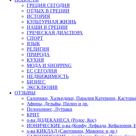
ГРЕЦИЯ СЕГОДНЯ
ОТДЫХ В ГРЕЦИИ
ИСТОРИЯ
КУЛЬТУРНАЯ ЖИЗНЬ
НАШИ В ГРЕЦИИ
ГРЕЧЕСКАЯ ДИАСПОРА
СПОРТ
ЯЗЫК
РЕЛИГИЯ
ПРИРОДА
КУХНЯ
МОДА И SHOPPING
ЕС СЕГОДНЯ
НЕДВИЖИМОСТЬ
БИЗНЕС
ЭКСКЛЮЗИВ
ОТЗЫВЫ
Салоники, Халкидики, Паралия Катерини, Касторь
Афины, Дельфы, Пилио и др.
Пелопоннес, Лутраки
КРИТ
о-ва ДОДЕКАНЕСА (Родос, Кос)
ИОНИЧЕСКИЕ о-ва (Корфу, Лефкада, Кефалония, И
о-ва КИКЛАД (Санторини, Миконос и др.)