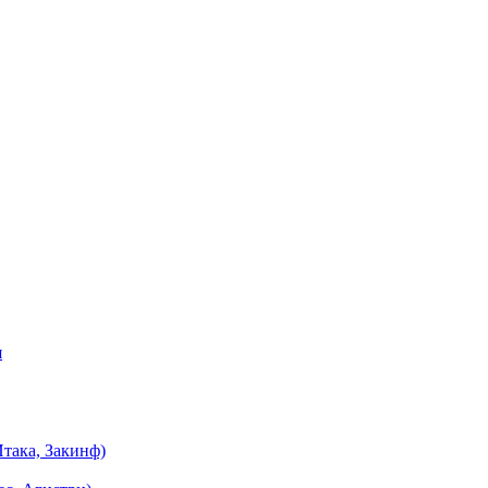
я
така, Закинф)