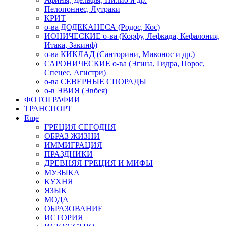
Пелопоннес, Лутраки
КРИТ
о-ва ДОДЕКАНЕСА (Родос, Кос)
ИОНИЧЕСКИЕ о-ва (Корфу, Лефкада, Кефалония,
Итака, Закинф)
о-ва КИКЛАД (Санторини, Миконос и др.)
САРОНИЧЕСКИЕ о-ва (Эгина, Гидра, Порос,
Спецес, Агистри)
о-ва СЕВЕРНЫЕ СПОРАДЫ
о-в ЭВИЯ (Эвбея)
ФОТОГРАФИИ
ТРАНСПОРТ
Еще
ГРЕЦИЯ СЕГОДНЯ
ОБРАЗ ЖИЗНИ
ИММИГРАЦИЯ
ПРАЗДНИКИ
ДРЕВНЯЯ ГРЕЦИЯ И МИФЫ
МУЗЫКА
КУХНЯ
ЯЗЫК
МОДА
ОБРАЗОВАНИЕ
ИСТОРИЯ