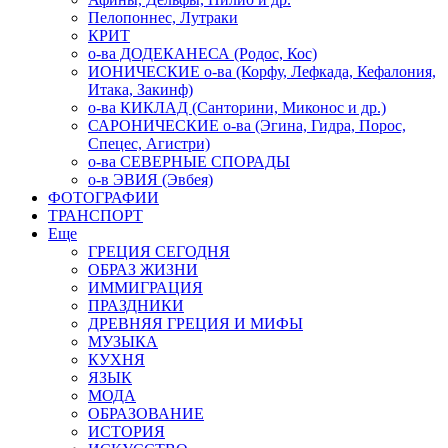
Пелопоннес, Лутраки
КРИТ
о-ва ДОДЕКАНЕСА (Родос, Кос)
ИОНИЧЕСКИЕ о-ва (Корфу, Лефкада, Кефалония,
Итака, Закинф)
о-ва КИКЛАД (Санторини, Миконос и др.)
САРОНИЧЕСКИЕ о-ва (Эгина, Гидра, Порос,
Спецес, Агистри)
о-ва СЕВЕРНЫЕ СПОРАДЫ
о-в ЭВИЯ (Эвбея)
ФОТОГРАФИИ
ТРАНСПОРТ
Еще
ГРЕЦИЯ СЕГОДНЯ
ОБРАЗ ЖИЗНИ
ИММИГРАЦИЯ
ПРАЗДНИКИ
ДРЕВНЯЯ ГРЕЦИЯ И МИФЫ
МУЗЫКА
КУХНЯ
ЯЗЫК
МОДА
ОБРАЗОВАНИЕ
ИСТОРИЯ