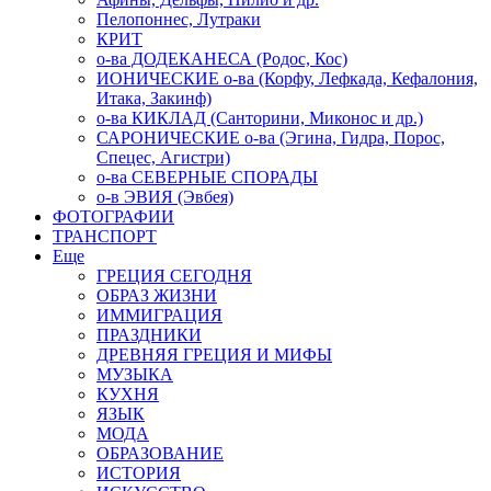
Пелопоннес, Лутраки
КРИТ
о-ва ДОДЕКАНЕСА (Родос, Кос)
ИОНИЧЕСКИЕ о-ва (Корфу, Лефкада, Кефалония,
Итака, Закинф)
о-ва КИКЛАД (Санторини, Миконос и др.)
САРОНИЧЕСКИЕ о-ва (Эгина, Гидра, Порос,
Спецес, Агистри)
о-ва СЕВЕРНЫЕ СПОРАДЫ
о-в ЭВИЯ (Эвбея)
ФОТОГРАФИИ
ТРАНСПОРТ
Еще
ГРЕЦИЯ СЕГОДНЯ
ОБРАЗ ЖИЗНИ
ИММИГРАЦИЯ
ПРАЗДНИКИ
ДРЕВНЯЯ ГРЕЦИЯ И МИФЫ
МУЗЫКА
КУХНЯ
ЯЗЫК
МОДА
ОБРАЗОВАНИЕ
ИСТОРИЯ