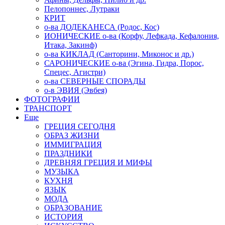
Пелопоннес, Лутраки
КРИТ
о-ва ДОДЕКАНЕСА (Родос, Кос)
ИОНИЧЕСКИЕ о-ва (Корфу, Лефкада, Кефалония,
Итака, Закинф)
о-ва КИКЛАД (Санторини, Миконос и др.)
САРОНИЧЕСКИЕ о-ва (Эгина, Гидра, Порос,
Спецес, Агистри)
о-ва СЕВЕРНЫЕ СПОРАДЫ
о-в ЭВИЯ (Эвбея)
ФОТОГРАФИИ
ТРАНСПОРТ
Еще
ГРЕЦИЯ СЕГОДНЯ
ОБРАЗ ЖИЗНИ
ИММИГРАЦИЯ
ПРАЗДНИКИ
ДРЕВНЯЯ ГРЕЦИЯ И МИФЫ
МУЗЫКА
КУХНЯ
ЯЗЫК
МОДА
ОБРАЗОВАНИЕ
ИСТОРИЯ