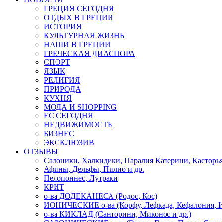
ГРЕЦИЯ СЕГОДНЯ
ОТДЫХ В ГРЕЦИИ
ИСТОРИЯ
КУЛЬТУРНАЯ ЖИЗНЬ
НАШИ В ГРЕЦИИ
ГРЕЧЕСКАЯ ДИАСПОРА
СПОРТ
ЯЗЫК
РЕЛИГИЯ
ПРИРОДА
КУХНЯ
МОДА И SHOPPING
ЕС СЕГОДНЯ
НЕДВИЖИМОСТЬ
БИЗНЕС
ЭКСКЛЮЗИВ
ОТЗЫВЫ
Салоники, Халкидики, Паралия Катерини, Касторь
Афины, Дельфы, Пилио и др.
Пелопоннес, Лутраки
КРИТ
о-ва ДОДЕКАНЕСА (Родос, Кос)
ИОНИЧЕСКИЕ о-ва (Корфу, Лефкада, Кефалония, И
о-ва КИКЛАД (Санторини, Миконос и др.)