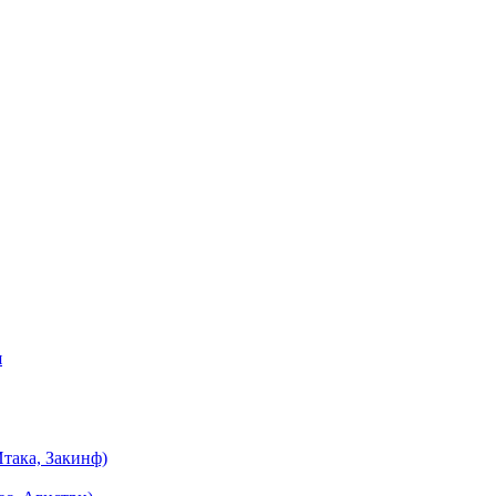
я
така, Закинф)