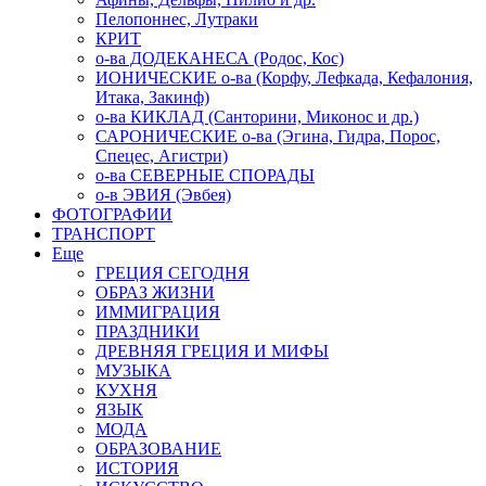
Пелопоннес, Лутраки
КРИТ
о-ва ДОДЕКАНЕСА (Родос, Кос)
ИОНИЧЕСКИЕ о-ва (Корфу, Лефкада, Кефалония,
Итака, Закинф)
о-ва КИКЛАД (Санторини, Миконос и др.)
САРОНИЧЕСКИЕ о-ва (Эгина, Гидра, Порос,
Спецес, Агистри)
о-ва СЕВЕРНЫЕ СПОРАДЫ
о-в ЭВИЯ (Эвбея)
ФОТОГРАФИИ
ТРАНСПОРТ
Еще
ГРЕЦИЯ СЕГОДНЯ
ОБРАЗ ЖИЗНИ
ИММИГРАЦИЯ
ПРАЗДНИКИ
ДРЕВНЯЯ ГРЕЦИЯ И МИФЫ
МУЗЫКА
КУХНЯ
ЯЗЫК
МОДА
ОБРАЗОВАНИЕ
ИСТОРИЯ