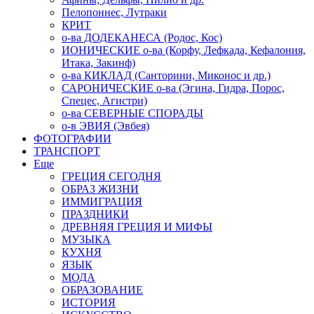
Пелопоннес, Лутраки
КРИТ
о-ва ДОДЕКАНЕСА (Родос, Кос)
ИОНИЧЕСКИЕ о-ва (Корфу, Лефкада, Кефалония,
Итака, Закинф)
о-ва КИКЛАД (Санторини, Миконос и др.)
САРОНИЧЕСКИЕ о-ва (Эгина, Гидра, Порос,
Спецес, Агистри)
о-ва СЕВЕРНЫЕ СПОРАДЫ
о-в ЭВИЯ (Эвбея)
ФОТОГРАФИИ
ТРАНСПОРТ
Еще
ГРЕЦИЯ СЕГОДНЯ
ОБРАЗ ЖИЗНИ
ИММИГРАЦИЯ
ПРАЗДНИКИ
ДРЕВНЯЯ ГРЕЦИЯ И МИФЫ
МУЗЫКА
КУХНЯ
ЯЗЫК
МОДА
ОБРАЗОВАНИЕ
ИСТОРИЯ