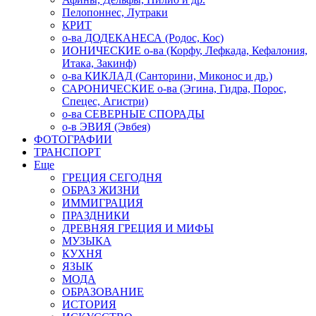
Пелопоннес, Лутраки
КРИТ
о-ва ДОДЕКАНЕСА (Родос, Кос)
ИОНИЧЕСКИЕ о-ва (Корфу, Лефкада, Кефалония,
Итака, Закинф)
о-ва КИКЛАД (Санторини, Миконос и др.)
САРОНИЧЕСКИЕ о-ва (Эгина, Гидра, Порос,
Спецес, Агистри)
о-ва СЕВЕРНЫЕ СПОРАДЫ
о-в ЭВИЯ (Эвбея)
ФОТОГРАФИИ
ТРАНСПОРТ
Еще
ГРЕЦИЯ СЕГОДНЯ
ОБРАЗ ЖИЗНИ
ИММИГРАЦИЯ
ПРАЗДНИКИ
ДРЕВНЯЯ ГРЕЦИЯ И МИФЫ
МУЗЫКА
КУХНЯ
ЯЗЫК
МОДА
ОБРАЗОВАНИЕ
ИСТОРИЯ