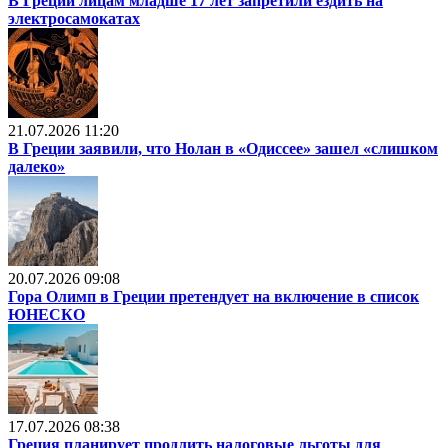
В Греции лицам младше 17 лет запретили ездить на
электросамокатах
21.07.2026 11:20
В Греции заявили, что Нолан в «Одиссее» зашел «слишком
далеко»
20.07.2026 09:08
Гора Олимп в Греции претендует на включение в список
ЮНЕСКО
17.07.2026 08:38
Греция планирует продлить налоговые льготы для