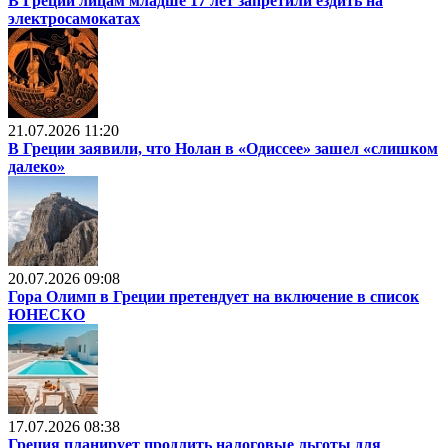
В Греции лицам младше 17 лет запретили ездить на
электросамокатах
21.07.2026 11:20
В Греции заявили, что Нолан в «Одиссее» зашел «слишком
далеко»
20.07.2026 09:08
Гора Олимп в Греции претендует на включение в список
ЮНЕСКО
17.07.2026 08:38
Греция планирует продлить налоговые льготы для