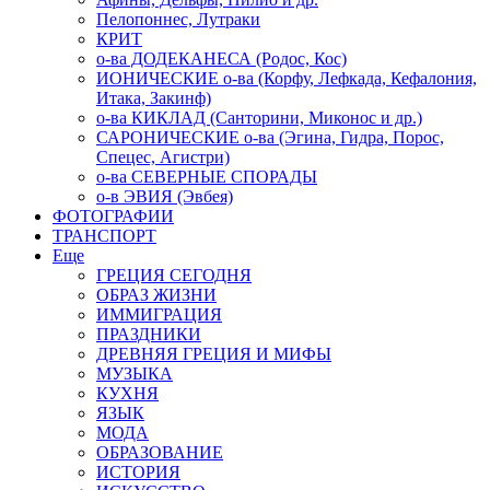
Пелопоннес, Лутраки
КРИТ
о-ва ДОДЕКАНЕСА (Родос, Кос)
ИОНИЧЕСКИЕ о-ва (Корфу, Лефкада, Кефалония,
Итака, Закинф)
о-ва КИКЛАД (Санторини, Миконос и др.)
САРОНИЧЕСКИЕ о-ва (Эгина, Гидра, Порос,
Спецес, Агистри)
о-ва СЕВЕРНЫЕ СПОРАДЫ
о-в ЭВИЯ (Эвбея)
ФОТОГРАФИИ
ТРАНСПОРТ
Еще
ГРЕЦИЯ СЕГОДНЯ
ОБРАЗ ЖИЗНИ
ИММИГРАЦИЯ
ПРАЗДНИКИ
ДРЕВНЯЯ ГРЕЦИЯ И МИФЫ
МУЗЫКА
КУХНЯ
ЯЗЫК
МОДА
ОБРАЗОВАНИЕ
ИСТОРИЯ