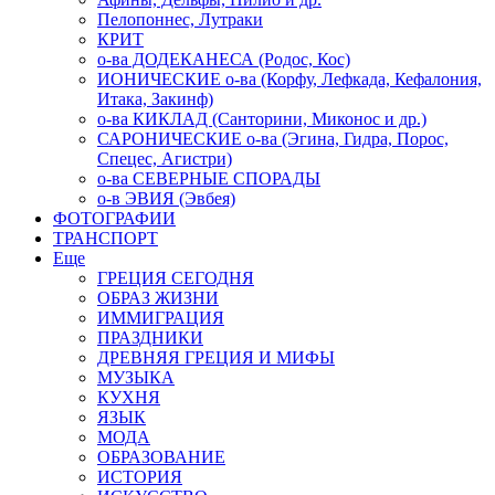
Пелопоннес, Лутраки
КРИТ
о-ва ДОДЕКАНЕСА (Родос, Кос)
ИОНИЧЕСКИЕ о-ва (Корфу, Лефкада, Кефалония,
Итака, Закинф)
о-ва КИКЛАД (Санторини, Миконос и др.)
САРОНИЧЕСКИЕ о-ва (Эгина, Гидра, Порос,
Спецес, Агистри)
о-ва СЕВЕРНЫЕ СПОРАДЫ
о-в ЭВИЯ (Эвбея)
ФОТОГРАФИИ
ТРАНСПОРТ
Еще
ГРЕЦИЯ СЕГОДНЯ
ОБРАЗ ЖИЗНИ
ИММИГРАЦИЯ
ПРАЗДНИКИ
ДРЕВНЯЯ ГРЕЦИЯ И МИФЫ
МУЗЫКА
КУХНЯ
ЯЗЫК
МОДА
ОБРАЗОВАНИЕ
ИСТОРИЯ