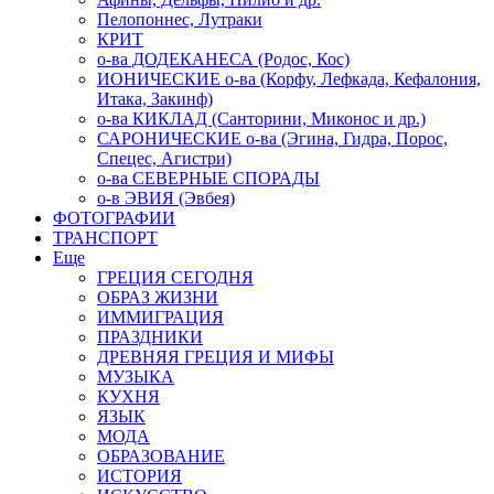
Пелопоннес, Лутраки
КРИТ
о-ва ДОДЕКАНЕСА (Родос, Кос)
ИОНИЧЕСКИЕ о-ва (Корфу, Лефкада, Кефалония,
Итака, Закинф)
о-ва КИКЛАД (Санторини, Миконос и др.)
САРОНИЧЕСКИЕ о-ва (Эгина, Гидра, Порос,
Спецес, Агистри)
о-ва СЕВЕРНЫЕ СПОРАДЫ
о-в ЭВИЯ (Эвбея)
ФОТОГРАФИИ
ТРАНСПОРТ
Еще
ГРЕЦИЯ СЕГОДНЯ
ОБРАЗ ЖИЗНИ
ИММИГРАЦИЯ
ПРАЗДНИКИ
ДРЕВНЯЯ ГРЕЦИЯ И МИФЫ
МУЗЫКА
КУХНЯ
ЯЗЫК
МОДА
ОБРАЗОВАНИЕ
ИСТОРИЯ