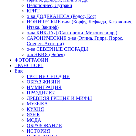
Пелопоннес, Лутраки
КРИТ
о-ва ДОДЕКАНЕСА (Родос, Кос)
ИОНИЧЕСКИЕ о-ва (Корфу, Лефкада, Кефалония,
Итака, Закинф)
о-ва КИКЛАД (Санторини, Миконос и др.)
САРОНИЧЕСКИЕ о-ва (Эгина, Гидра, Порос,
Спецес, Агистри)
о-ва СЕВЕРНЫЕ СПОРАДЫ
о-в ЭВИЯ (Эвбея)
ФОТОГРАФИИ
ТРАНСПОРТ
Еще
ГРЕЦИЯ СЕГОДНЯ
ОБРАЗ ЖИЗНИ
ИММИГРАЦИЯ
ПРАЗДНИКИ
ДРЕВНЯЯ ГРЕЦИЯ И МИФЫ
МУЗЫКА
КУХНЯ
ЯЗЫК
МОДА
ОБРАЗОВАНИЕ
ИСТОРИЯ