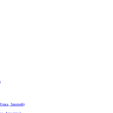
я
така, Закинф)