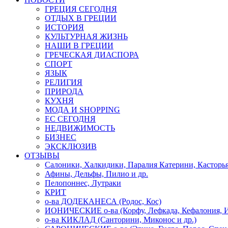
ГРЕЦИЯ СЕГОДНЯ
ОТДЫХ В ГРЕЦИИ
ИСТОРИЯ
КУЛЬТУРНАЯ ЖИЗНЬ
НАШИ В ГРЕЦИИ
ГРЕЧЕСКАЯ ДИАСПОРА
СПОРТ
ЯЗЫК
РЕЛИГИЯ
ПРИРОДА
КУХНЯ
МОДА И SHOPPING
ЕС СЕГОДНЯ
НЕДВИЖИМОСТЬ
БИЗНЕС
ЭКСКЛЮЗИВ
ОТЗЫВЫ
Салоники, Халкидики, Паралия Катерини, Касторь
Афины, Дельфы, Пилио и др.
Пелопоннес, Лутраки
КРИТ
о-ва ДОДЕКАНЕСА (Родос, Кос)
ИОНИЧЕСКИЕ о-ва (Корфу, Лефкада, Кефалония, И
о-ва КИКЛАД (Санторини, Миконос и др.)