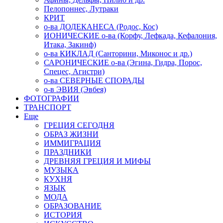
Пелопоннес, Лутраки
КРИТ
о-ва ДОДЕКАНЕСА (Родос, Кос)
ИОНИЧЕСКИЕ о-ва (Корфу, Лефкада, Кефалония,
Итака, Закинф)
о-ва КИКЛАД (Санторини, Миконос и др.)
САРОНИЧЕСКИЕ о-ва (Эгина, Гидра, Порос,
Спецес, Агистри)
о-ва СЕВЕРНЫЕ СПОРАДЫ
о-в ЭВИЯ (Эвбея)
ФОТОГРАФИИ
ТРАНСПОРТ
Еще
ГРЕЦИЯ СЕГОДНЯ
ОБРАЗ ЖИЗНИ
ИММИГРАЦИЯ
ПРАЗДНИКИ
ДРЕВНЯЯ ГРЕЦИЯ И МИФЫ
МУЗЫКА
КУХНЯ
ЯЗЫК
МОДА
ОБРАЗОВАНИЕ
ИСТОРИЯ