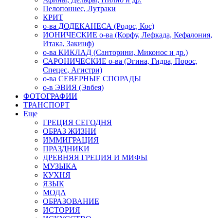
Пелопоннес, Лутраки
КРИТ
о-ва ДОДЕКАНЕСА (Родос, Кос)
ИОНИЧЕСКИЕ о-ва (Корфу, Лефкада, Кефалония,
Итака, Закинф)
о-ва КИКЛАД (Санторини, Миконос и др.)
САРОНИЧЕСКИЕ о-ва (Эгина, Гидра, Порос,
Спецес, Агистри)
о-ва СЕВЕРНЫЕ СПОРАДЫ
о-в ЭВИЯ (Эвбея)
ФОТОГРАФИИ
ТРАНСПОРТ
Еще
ГРЕЦИЯ СЕГОДНЯ
ОБРАЗ ЖИЗНИ
ИММИГРАЦИЯ
ПРАЗДНИКИ
ДРЕВНЯЯ ГРЕЦИЯ И МИФЫ
МУЗЫКА
КУХНЯ
ЯЗЫК
МОДА
ОБРАЗОВАНИЕ
ИСТОРИЯ