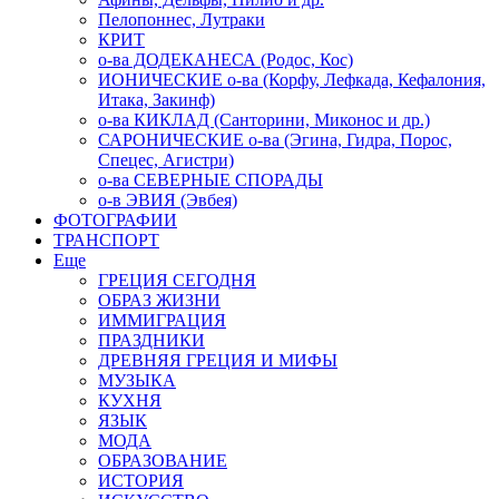
Пелопоннес, Лутраки
КРИТ
о-ва ДОДЕКАНЕСА (Родос, Кос)
ИОНИЧЕСКИЕ о-ва (Корфу, Лефкада, Кефалония,
Итака, Закинф)
о-ва КИКЛАД (Санторини, Миконос и др.)
САРОНИЧЕСКИЕ о-ва (Эгина, Гидра, Порос,
Спецес, Агистри)
о-ва СЕВЕРНЫЕ СПОРАДЫ
о-в ЭВИЯ (Эвбея)
ФОТОГРАФИИ
ТРАНСПОРТ
Еще
ГРЕЦИЯ СЕГОДНЯ
ОБРАЗ ЖИЗНИ
ИММИГРАЦИЯ
ПРАЗДНИКИ
ДРЕВНЯЯ ГРЕЦИЯ И МИФЫ
МУЗЫКА
КУХНЯ
ЯЗЫК
МОДА
ОБРАЗОВАНИЕ
ИСТОРИЯ