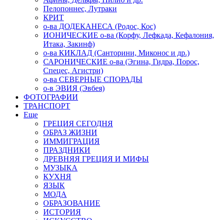
Пелопоннес, Лутраки
КРИТ
о-ва ДОДЕКАНЕСА (Родос, Кос)
ИОНИЧЕСКИЕ о-ва (Корфу, Лефкада, Кефалония,
Итака, Закинф)
о-ва КИКЛАД (Санторини, Миконос и др.)
САРОНИЧЕСКИЕ о-ва (Эгина, Гидра, Порос,
Спецес, Агистри)
о-ва СЕВЕРНЫЕ СПОРАДЫ
о-в ЭВИЯ (Эвбея)
ФОТОГРАФИИ
ТРАНСПОРТ
Еще
ГРЕЦИЯ СЕГОДНЯ
ОБРАЗ ЖИЗНИ
ИММИГРАЦИЯ
ПРАЗДНИКИ
ДРЕВНЯЯ ГРЕЦИЯ И МИФЫ
МУЗЫКА
КУХНЯ
ЯЗЫК
МОДА
ОБРАЗОВАНИЕ
ИСТОРИЯ