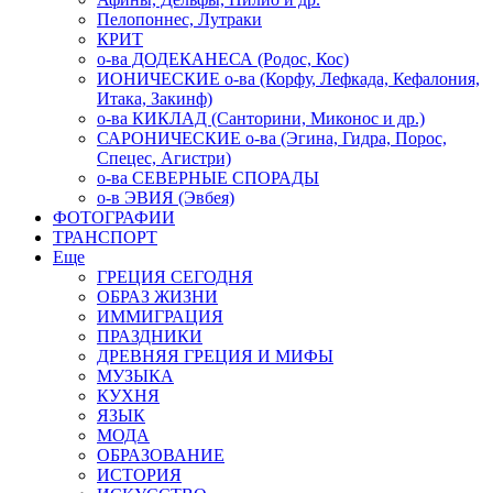
Пелопоннес, Лутраки
КРИТ
о-ва ДОДЕКАНЕСА (Родос, Кос)
ИОНИЧЕСКИЕ о-ва (Корфу, Лефкада, Кефалония,
Итака, Закинф)
о-ва КИКЛАД (Санторини, Миконос и др.)
САРОНИЧЕСКИЕ о-ва (Эгина, Гидра, Порос,
Спецес, Агистри)
о-ва СЕВЕРНЫЕ СПОРАДЫ
о-в ЭВИЯ (Эвбея)
ФОТОГРАФИИ
ТРАНСПОРТ
Еще
ГРЕЦИЯ СЕГОДНЯ
ОБРАЗ ЖИЗНИ
ИММИГРАЦИЯ
ПРАЗДНИКИ
ДРЕВНЯЯ ГРЕЦИЯ И МИФЫ
МУЗЫКА
КУХНЯ
ЯЗЫК
МОДА
ОБРАЗОВАНИЕ
ИСТОРИЯ