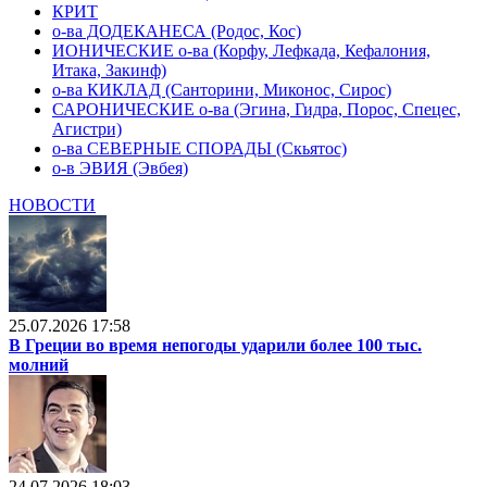
КРИТ
о-ва ДОДЕКАНЕСА (Родос, Кос)
ИОНИЧЕСКИЕ о-ва (Корфу, Лефкада, Кефалония,
Итака, Закинф)
о-ва КИКЛАД (Санторини, Миконос, Сирос)
САРОНИЧЕСКИЕ о-ва (Эгина, Гидра, Порос, Спецес,
Агистри)
о-ва СЕВЕРНЫЕ СПОРАДЫ (Скьятос)
о-в ЭВИЯ (Эвбея)
НОВОСТИ
25.07.2026 17:58
В Греции во время непогоды ударили более 100 тыс.
молний
24.07.2026 18:03