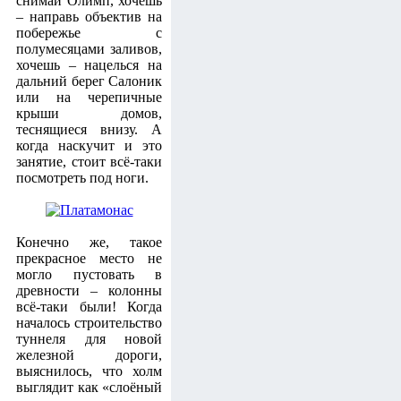
снимай Олимп, хочешь
– направь объектив на
побережье с
полумесяцами заливов,
хочешь – нацелься на
дальний берег Салоник
или на черепичные
крыши домов,
теснящиеся внизу. А
когда наскучит и это
занятие, стоит всё-таки
посмотреть под ноги.
Конечно же, такое
прекрасное место не
могло пустовать в
древности – колонны
всё-таки были! Когда
началось строительство
туннеля для новой
железной дороги,
выяснилось, что холм
выглядит как «слоёный