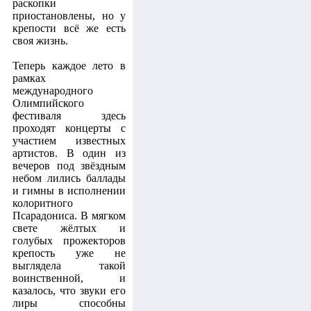
раскопки
приостановлены, но у
крепости всё же есть
своя жизнь.
Теперь каждое лето в
рамках
международного
Олимпийского
фестиваля здесь
проходят концерты с
участием известных
артистов. В один из
вечеров под звёздным
небом лились баллады
и гимны в исполнении
колоритного
Псарадониса. В мягком
свете жёлтых и
голубых прожекторов
крепость уже не
выглядела такой
воинственной, и
казалось, что звуки его
лиры способны