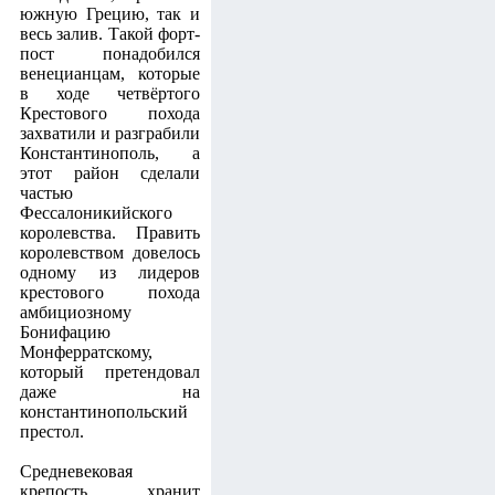
южную Грецию, так и
весь залив. Такой форт-
пост понадобился
венецианцам, которые
в ходе четвёртого
Крестового похода
захватили и разграбили
Константинополь, а
этот район сделали
частью
Фессалоникийского
королевства. Править
королевством довелось
одному из лидеров
крестового похода
амбициозному
Бонифацию
Монферратскому,
который претендовал
даже на
константинопольский
престол.
Средневековая
крепость хранит