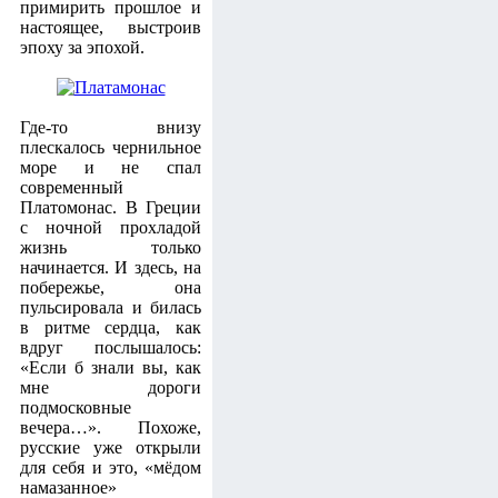
примирить прошлое и
настоящее, выстроив
эпоху за эпохой.
Где-то внизу
плескалось чернильное
море и не спал
современный
Платомонас. В Греции
с ночной прохладой
жизнь только
начинается. И здесь, на
побережье, она
пульсировала и билась
в ритме сердца, как
вдруг послышалось:
«Если б знали вы, как
мне дороги
подмосковные
вечера…». Похоже,
русские уже открыли
для себя и это, «мёдом
намазанное»