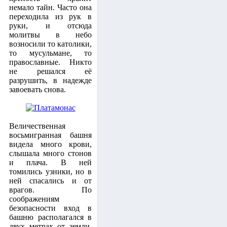
немало тайн. Часто она
переходила из рук в
руки, и отсюда
молитвы в небо
возносили то католики,
то мусульмане, то
православные. Никто
не решался её
разрушить, в надежде
завоевать снова.
Величественная
восьмигранная башня
видела много крови,
слышала много стонов
и плача. В ней
томились узники, но в
ней спасались и от
врагов. По
соображениям
безопасности вход в
башню располагался в
двух метрах от земли.