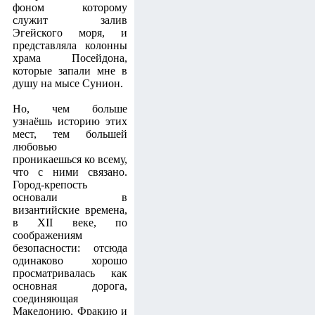
фоном которому
служит залив
Эгейского моря, и
представляла колонны
храма Посейдона,
которые запали мне в
душу на мысе Сунион.
Но, чем больше
узнаёшь историю этих
мест, тем большей
любовью
проникаешься ко всему,
что с ними связано.
Город-крепость
основали в
византийские времена,
в XII веке, по
соображениям
безопасности: отсюда
одинаково хорошо
просматривалась как
основная дорога,
соединяющая
Македонию, Фракию и