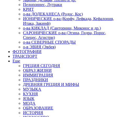
Пелопоннес, Лутраки
КРИТ
о-ва ДОДЕКАНЕСА (Родос, Кос)
ИОНИЧЕСКИЕ о-ва (Корфу, Лефкада, Кефалония,
Итака, Закинф)
о-ва КИКЛАД (Санторини, Миконос и др.)
САРОНИЧЕСКИЕ о-ва (Эгина, Гидра, Порос,
Спецес, Агистри)
о-ва СЕВЕРНЫЕ СПОРАДЫ
о-в ЭВИЯ (Эвбея)
ФОТОГРАФИИ
ТРАНСПОРТ
Еще
ГРЕЦИЯ СЕГОДНЯ
ОБРАЗ ЖИЗНИ
ИММИГРАЦИЯ
ПРАЗДНИКИ
ДРЕВНЯЯ ГРЕЦИЯ И МИФЫ
МУЗЫКА
КУХНЯ
ЯЗЫК
МОДА
ОБРАЗОВАНИЕ
ИСТОРИЯ