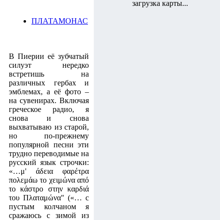
загрузка карты...
ПЛАТАМОНАС
В Пиерии её зубчатый
силуэт нередко
встретишь на
различных гербах и
эмблемах, а её фото –
на сувенирах. Включая
греческое радио, я
снова и снова
выхватываю из старой,
но по-прежнему
популярной песни эти
трудно переводимые на
русский язык строчки:
«…μ' άδεια φαρέτρα
πολεμάω το χειμώνα από
το κάστρο στην καρδιά
του Πλαταμώνα" («… с
пустым колчаном я
сражаюсь с зимой из