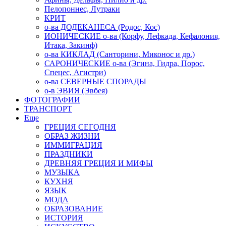
Пелопоннес, Лутраки
КРИТ
о-ва ДОДЕКАНЕСА (Родос, Кос)
ИОНИЧЕСКИЕ о-ва (Корфу, Лефкада, Кефалония,
Итака, Закинф)
о-ва КИКЛАД (Санторини, Миконос и др.)
САРОНИЧЕСКИЕ о-ва (Эгина, Гидра, Порос,
Спецес, Агистри)
о-ва СЕВЕРНЫЕ СПОРАДЫ
о-в ЭВИЯ (Эвбея)
ФОТОГРАФИИ
ТРАНСПОРТ
Еще
ГРЕЦИЯ СЕГОДНЯ
ОБРАЗ ЖИЗНИ
ИММИГРАЦИЯ
ПРАЗДНИКИ
ДРЕВНЯЯ ГРЕЦИЯ И МИФЫ
МУЗЫКА
КУХНЯ
ЯЗЫК
МОДА
ОБРАЗОВАНИЕ
ИСТОРИЯ