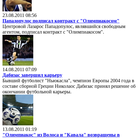
23.08.2011 08:56
Пападопулос подписал контракт с "Олимпиакосом"
Центровой Лазарос Пападопулос, являвшийся свободным
агентом, подписал контракт с "Олимпиакосом".
14.08.2011 07:09
Дабизас завершил карьеру
Бывший футболист "Ньюкасла", чемпион Европы 2004 года в
составе сборной Греции Николаос Дабизас принял решение об
окончании футбольной карьеры.
13.08.2011 01:19
"Олимпиакос" из Волоса и "Кавала" возвращены в