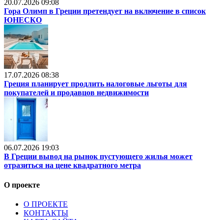
20.07.2026 09:08
Гора Олимп в Греции претендует на включение в список
ЮНЕСКО
17.07.2026 08:38
Греция планирует продлить налоговые льготы для
покупателей и продавцов недвижимости
06.07.2026 19:03
В Греции вывод на рынок пустующего жилья может
отразиться на цене квадратного метра
О проекте
О ПРОЕКТЕ
КОНТАКТЫ