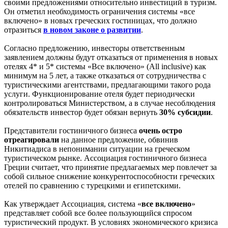
своими предложениями относительно инвестиций в туризм.
Он отметил необходимость ограничения системы «все
включено» в новых греческих гостиницах, что должно
отразиться
в новом законе о развитии
.
Согласно предложению, инвесторы ответственным
заявлением должны будут отказаться от применения в новых
отелях 4* и 5* системы «Все включено» (All inclusive) как
минимум на 5 лет, а также отказаться от сотрудничества с
туристическими агентствами, предлагающими такого рода
услуги. Функционирование отеля будет периодически
контролироваться Министерством, а в случае несоблюдения
обязательств инвестор будет обязан вернуть
30% субсидии
.
Представители гостиничного бизнеса
очень остро
отреагировали
на данное предложение, обвинив
Никитиадиса в непонимании ситуации на греческом
туристическом рынке. Ассоциация гостиничного бизнеса
Греции считает, что принятие предлагаемых мер повлечет за
собой сильное снижение конкурентоспособности греческих
отелей по сравнению с турецкими и египетскими.
Как утверждает Ассоциация, система «
все включено
»
представляет собой все более пользующийся спросом
туристический продукт. В условиях экономического кризиса