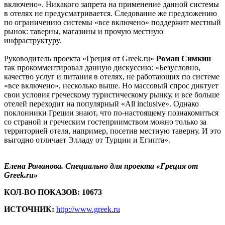
включено». Никакого запрета на применение данной системы
в отелях не предусматривается. Следование же предложению
по ограничению системы «все включено» поддержит местный
рынок: таверны, магазины и прочую местную
инфраструктуру.
Руководитель проекта «Греция от Greek.ru»
Роман Симкин
так прокомментировал данную дискуссию: «Безусловно,
качество услуг и питания в отелях, не работающих по системе
«все включено», несколько выше. Но массовый спрос диктует
свои условия греческому туристическому рынку, и все больше
отелей переходит на популярный «All inclusive». Однако
поклонники Греции знают, что по-настоящему познакомиться
со страной и греческим гостеприимством можно только за
территорией отеля, например, посетив местную таверну. И это
выгодно отличает Элладу от Турции и Египта».
Елена Романова. Специально для проекта «Греция от
Greek.ru»
КОЛ-ВО ПОКАЗОВ: 10673
ИСТОЧНИК:
http://www.greek.ru