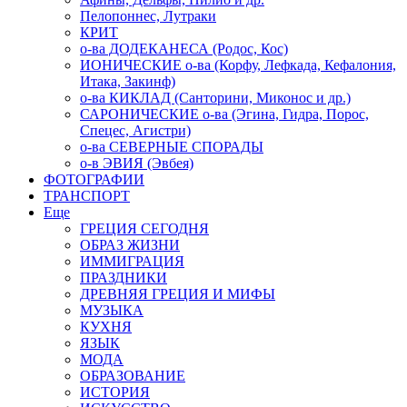
Пелопоннес, Лутраки
КРИТ
о-ва ДОДЕКАНЕСА (Родос, Кос)
ИОНИЧЕСКИЕ о-ва (Корфу, Лефкада, Кефалония,
Итака, Закинф)
о-ва КИКЛАД (Санторини, Миконос и др.)
САРОНИЧЕСКИЕ о-ва (Эгина, Гидра, Порос,
Спецес, Агистри)
о-ва СЕВЕРНЫЕ СПОРАДЫ
о-в ЭВИЯ (Эвбея)
ФОТОГРАФИИ
ТРАНСПОРТ
Еще
ГРЕЦИЯ СЕГОДНЯ
ОБРАЗ ЖИЗНИ
ИММИГРАЦИЯ
ПРАЗДНИКИ
ДРЕВНЯЯ ГРЕЦИЯ И МИФЫ
МУЗЫКА
КУХНЯ
ЯЗЫК
МОДА
ОБРАЗОВАНИЕ
ИСТОРИЯ