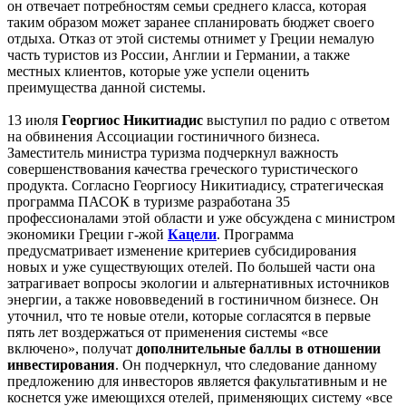
он отвечает потребностям семьи среднего класса, которая
таким образом может заранее спланировать бюджет своего
отдыха. Отказ от этой системы отнимет у Греции немалую
часть туристов из России, Англии и Германии, а также
местных клиентов, которые уже успели оценить
преимущества данной системы.
13 июля
Георгиос Никитиадис
выступил по радио с ответом
на обвинения Ассоциации гостиничного бизнеса.
Заместитель министра туризма подчеркнул важность
совершенствования качества греческого туристического
продукта. Согласно Георгиосу Никитиадису, стратегическая
программа ПАСОК в туризме разработана 35
профессионалами этой области и уже обсуждена с министром
экономики Греции г-жой
Кацели
. Программа
предусматривает изменение критериев субсидирования
новых и уже существующих отелей. По большей части она
затрагивает вопросы экологии и альтернативных источников
энергии, а также нововведений в гостиничном бизнесе. Он
уточнил, что те новые отели, которые согласятся в первые
пять лет воздержаться от применения системы «все
включено», получат
дополнительные баллы в отношении
инвестирования
. Он подчеркнул, что следование данному
предложению для инвесторов является факультативным и не
коснется уже имеющихся отелей, применяющих систему «все