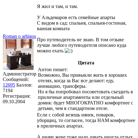
Я жил и там, и там.
У Альдемаров есть семейные апарты
С видом в сад: спальня, спальня-гостиная,
ванная комната
Roman o arhigos
Про путеводитель не знаю. В том отзыве
лучше любого путеводителя описано куда
можно ехать
Цитата
Антон пишет:
Администратор
Возможно, Вы привыкли жить в хороших
Сообщений:
отелях, когда за Вас все делают: еду,
12695
Баллов:
анимацию, трансферы.
7194
Но я бы попробовал посоветовать съездить в
Регистрация:
приличные апартаменты или отдельный
09.10.2004
домик: будет МНОГОКРАТНО комфортнее с
детьми, чем в стандартном отеле.
Если с собой везешь нянек, поваров,
уборщиц, то согласен, тогда НАМ комфортнее
в приличных апартах.
А иначе жене тоже надо давать иногда отдых.