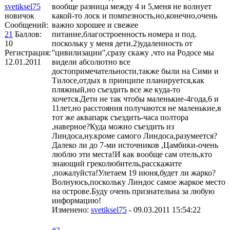
svetiksel75
вообще разница между 4 и 5,меня не волнует
новичок
какой-то лоск и помпезность,но,конечно,очень
Сообщений:
важно хорошее и свежее
21
Баллов:
питание,благостроенность номера и под.
10
поскольку у меня дети.2)удаленность от
Регистрация:
''цивилизации'',сразу скажу ,что на Родосе мы
12.01.2011
видели абсолютно все
достопримечательности,также были на Сими и
Тилосе,отдых в принципе планируется,как
пляжный,но съездить все же куда-то
хочется.Дети не так чтобы маленькие-4года,6 и
11лет,но расстояния получаются не маленькие,в
тот же аквапарк съездить-часа полтора
,наверное?Куда можно съездить из
Линдоса,ну.кроме самого Линдоса,разумеется?
Далеко ли до 7-ми источников ,Цамбики-очень
люблю эти места!И как вообще сам отель,кто
знающий греколюбитель,расскажите
,пожалуйста!Улетаем 19 июня,будет ли жарко?
Волнуюсь,поскольку Линдос самое жаркое место
на острове.Буду очень признательна за любую
информацию!
Изменено:
svetiksel75
-
09.03.2011 15:54:22