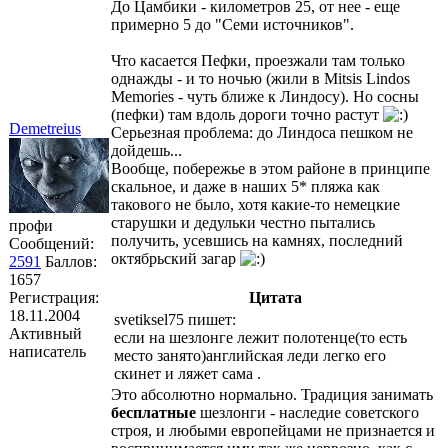
До Цамбики - километров 25, от нее - еще
примерно 5 до "Семи источников".
Что касается Пефки, проезжали там только
однажды - и то ночью (жили в Mitsis Lindos
Memories - чуть ближе к Линдосу). Но сосны
(пефки) там вдоль дороги точно растут
Demetreius
Серьезная проблема: до Линдоса пешком не
дойдешь...
Вообще, побережье в этом районе в принципе
скальное, и даже в наших 5* пляжа как
такового не было, хотя какие-то немецкие
старушки и дедульки честно пытались
профи
получить, усевшись на камнях, последний
Сообщений:
октябрьский загар
2591
Баллов:
1657
Регистрация:
Цитата
18.11.2004
svetiksel75 пишет:
Активный
если на шезлонге лежит полотенце(то есть
написатель
место занято)английская леди легко его
скинет и ляжет сама .
Это абсолютно нормально. Традиция занимать
бесплатные
шезлонги - наследие советского
строя, и любыми европейцами не признается и