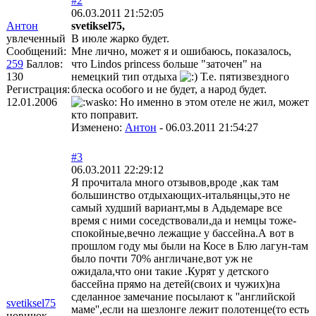
#2
06.03.2011 21:52:05
Антон
svetiksel75,
увлеченный
В июле жарко будет.
Сообщений:
Мне лично, может я и ошибаюсь, показалось,
259
Баллов:
что Lindos princess больше "заточен" на
130
немецкий тип отдыха
Т.е. пятизвездного
Регистрация:
блеска особого и не будет, а народ будет.
12.01.2006
Но именно в этом отеле не жил, может
кто поправит.
Изменено:
Антон
-
06.03.2011 21:54:27
#3
06.03.2011 22:29:12
Я прочитала много отзывов,вроде ,как там
большинство отдыхающих-итальянцы,это не
самый худший вариант,мы в Адьдемаре все
время с ними соседствовали,да и немцы тоже-
спокойные,вечно лежащие у бассейна.А вот в
прошлом году мы были на Косе в Блю лагун-там
было почти 70% англичане,вот уж не
ожидала,что они такие .Курят у детского
бассейна прямо на детей(своих и чужих)на
сделанное замечание посылают к ''английской
svetiksel75
маме'',если на шезлонге лежит полотенце(то есть
новичок