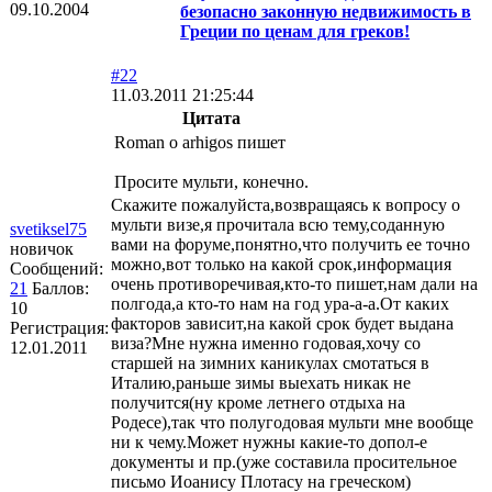
09.10.2004
безопасно законную недвижимость в
Греции по ценам для греков!
#22
11.03.2011 21:25:44
Цитата
Roman o arhigos пишет
Просите мульти, конечно.
Скажите пожалуйста,возвращаясь к вопросу о
мульти визе,я прочитала всю тему,соданную
svetiksel75
вами на форуме,понятно,что получить ее точно
новичок
можно,вот только на какой срок,информация
Сообщений:
очень противоречивая,кто-то пишет,нам дали на
21
Баллов:
полгода,а кто-то нам на год ура-а-а.От каких
10
факторов зависит,на какой срок будет выдана
Регистрация:
виза?Мне нужна именно годовая,хочу со
12.01.2011
старшей на зимних каникулах смотаться в
Италию,раньше зимы выехать никак не
получится(ну кроме летнего отдыха на
Родесе),так что полугодовая мульти мне вообще
ни к чему.Может нужны какие-то допол-е
документы и пр.(уже составила просительное
письмо Иоанису Плотасу на греческом)