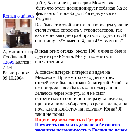
д.б. у 5-ки и нет у четверки.Может так
быть,что отель позиционирует себя как 5,а де
факто это 4 и наоборот?Интересуюсь на
Roman o arhigos
будущее.
Все бывает в этой жизни, о настоящем уровне
отеля лучше спросить у туроператоров, так
как им не выгодно разбираться с туристом. И
они пишут 3*+ вместо 4, или 4*+ вместо 5*.
В немногих отелях, около 100, я лично был и
Администратор
другие грекРУбята. Могут поделиться
Сообщений:
впечатлением.
12695
Баллов:
7194
А совсем пятерки пятерки я видел на
Регистрация:
Миконосе. Причем только один из трех
09.10.2004
отелей сети был настоящей пятеркой. Чтобы я
не придумал, все было уже в номере или
делалось через минуту. И я не смог
встретиться с горничной ни разу за неделю,
при этом номер убирался два раза в день, а на
ночь клали конфетку на подушку. Когда? Я
так и не понял.
Ищете недвижимость в Греции?
Научитесь покупать дешево и безопасно
законную недвижимость в Греции по ценам