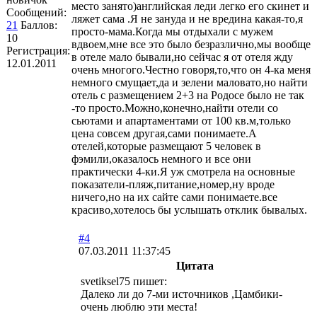
место занято)английская леди легко его скинет и
Сообщений:
ляжет сама .Я не зануда и не вредина какая-то,я
21
Баллов:
просто-мама.Когда мы отдыхали с мужем
10
вдвоем,мне все это было безразлично,мы вообще
Регистрация:
в отеле мало бывали,но сейчас я от отеля жду
12.01.2011
очень многого.Честно говоря,то,что он 4-ка меня
немного смущает,да и зелени маловато,но найти
отель с размещением 2+3 на Родосе было не так
-то просто.Можно,конечно,найти отели со
сьютами и апартаментами от 100 кв.м,только
цена совсем другая,сами понимаете.А
отелей,которые размещают 5 человек в
фэмили,оказалось немного и все они
практически 4-ки.Я уж смотрела на основные
показатели-пляж,питание,номер,ну вроде
ничего,но на их сайте сами понимаете.все
красиво,хотелось бы услышать отклик бывалых.
#4
07.03.2011 11:37:45
Цитата
svetiksel75 пишет:
Далеко ли до 7-ми источников ,Цамбики-
очень люблю эти места!