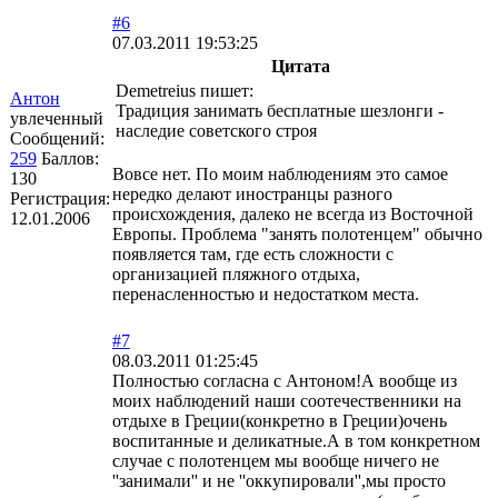
#6
07.03.2011 19:53:25
Цитата
Demetreius пишет:
Антон
Традиция занимать бесплатные шезлонги -
увлеченный
наследие советского строя
Сообщений:
259
Баллов:
Вовсе нет. По моим наблюдениям это самое
130
нередко делают иностранцы разного
Регистрация:
происхождения, далеко не всегда из Восточной
12.01.2006
Европы. Проблема "занять полотенцем" обычно
появляется там, где есть сложности с
организацией пляжного отдыха,
перенасленностью и недостатком места.
#7
08.03.2011 01:25:45
Полностью согласна с Антоном!А вообще из
моих наблюдений наши соотечественники на
отдыхе в Греции(конкретно в Греции)очень
воспитанные и деликатные.А в том конкретном
случае с полотенцем мы вообще ничего не
''занимали'' и не ''оккупировали'',мы просто