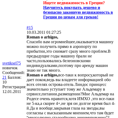
Ищете недвижимость в Греции?
Научитесь покупать дешево и
безопасно законную недвижимость в
Греции по ценам для греков!
#15
10.03.2011 01:27:25
Roman o arhigos,
Спасибо вам огромнейшее,оказывается машину
можно получить прямо в аэропорту по
прибытии,это снимает сразу много проблем.В
предыдущие годы машину брали не
часто,пользовались белеоновскими
svetiksel75
индивидуалками,поэтому про аренду машин
новичок
знаю не так много.
Сообщений:
Roman o arhigos,
все-таки к вопросу,который не
21
Баллов:
дает покоя,ведь вы владеете информацией обо
10
всех отелях острова-отель Линдос принцесс
Регистрация:
значительно уступает тому же Альдемару в
12.01.2011
сервисе,питании,размещении?Мне Альдемар на
Родесе очень нравится,хотя ИМХО ,это все-таки
не 5-ка,а скорее 4+,не зря он долгое время был 4-
й.Да и вообще,закрывая глаза на звезды,вы
согласны с высказанным мнением,что там будет
''многолюдно,стадообразно,аннимированно''?