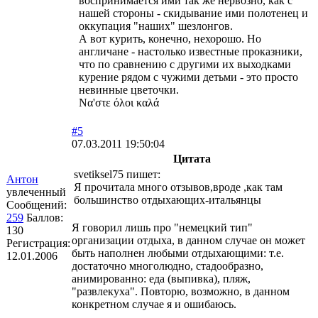
воспринимается ими так же нервозно, как с
нашей стороны - скидывание ими полотенец и
оккупация "наших" шезлонгов.
А вот курить, конечно, нехорошо. Но
англичане - настолько известные проказники,
что по сравнению с другими их выходками
курение рядом с чужими детьми - это просто
невинные цветочки.
Να'στε όλοι καλά
#5
07.03.2011 19:50:04
Цитата
svetiksel75 пишет:
Антон
Я прочитала много отзывов,вроде ,как там
увлеченный
большинство отдыхающих-итальянцы
Сообщений:
259
Баллов:
Я говорил лишь про "немецкий тип"
130
организации отдыха, в данном случае он может
Регистрация:
быть наполнен любыми отдыхающими: т.е.
12.01.2006
достаточно многолюдно, стадообразно,
анимированно: еда (выпивка), пляж,
"развлекуха". Повторю, возможно, в данном
конкретном случае я и ошибаюсь.