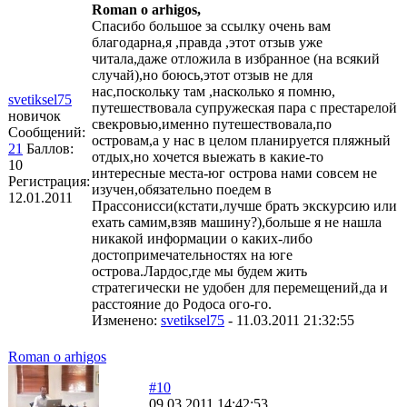
Roman o arhigos,
Спасибо большое за ссылку очень вам
благодарна,я ,правда ,этот отзыв уже
читала,даже отложила в избранное (на всякий
случай),но боюсь,этот отзыв не для
нас,поскольку там ,насколько я помню,
svetiksel75
путешествовала супружеская пара с престарелой
новичок
свекровью,именно путешествовала,по
Сообщений:
островам,а у нас в целом планируется пляжный
21
Баллов:
отдых,но хочется выежать в какие-то
10
интересные места-юг острова нами совсем не
Регистрация:
изучен,обязательно поедем в
12.01.2011
Прассонисси(кстати,лучше брать экскурсию или
ехать самим,взяв машину?),больше я не нашла
никакой информации о каких-либо
достопримечательностях на юге
острова.Лардос,где мы будем жить
стратегически не удобен для перемещений,да и
расстояние до Родоса ого-го.
Изменено:
svetiksel75
-
11.03.2011 21:32:55
Roman o arhigos
#10
09.03.2011 14:42:53