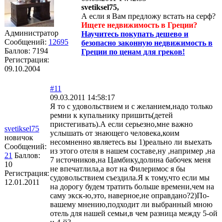
svetiksel75,
А если я Вам предложу встать на серф?
Ищете недвижимость в Греции?
Администратор
Научитесь покупать дешево и
Сообщений:
12695
безопасно законную недвижимость в
Баллов:
7194
Греции по ценам для греков!
Регистрация:
09.10.2004
#11
09.03.2011 14:58:17
Я то с удовольствием и с желанием,надо только
ремни к купальнику пришить(детей
пристегивать).А если серьезно,мне важно
svetiksel75
услышать от знающего человека,коим
новичок
несомненно являетесь вы 1)реально ли выехать
Сообщений:
из этого отеля в нашем составе,ну ,например ,на
21
Баллов:
7 источников,на Цамбику,долина бабочек меня
10
не впечатлила,а вот на Филеримос я бы
Регистрация:
судовольствием съездила.Я к тому,что если мы
12.01.2011
на дорогу будем тратить больше времени,чем на
саму экск-ю,это, наверное,не оправдано?2)По-
вашему мнению,подходит ли выбранный мною
отель для нашей семьи,в чем разница между 5-ой