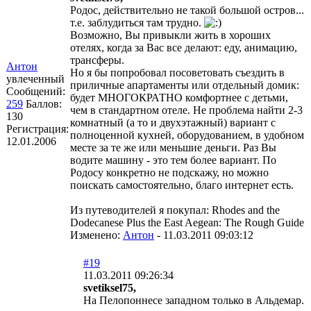
Родос, действительно не такой большой остров...
т.е. заблудиться там трудно.
Возможно, Вы привыкли жить в хороших
отелях, когда за Вас все делают: еду, анимацию,
трансферы.
Антон
Но я бы попробовал посоветовать съездить в
увлеченный
приличные апартаменты или отдельный домик:
Сообщений:
будет МНОГОКРАТНО комфортнее с детьми,
259
Баллов:
чем в стандартном отеле. Не проблема найти 2-3
130
комнатный (а то и двухэтажный) вариант с
Регистрация:
полноценной кухней, оборудованием, в удобном
12.01.2006
месте за те же или меньшие деньги. Раз Вы
водите машину - это тем более вариант. По
Родосу конкретно не подскажу, но можно
поискать самостоятельно, благо интернет есть.
Из путеводителей я покупал: Rhodes and the
Dodecanese Plus the East Aegean: The Rough Guide
Изменено:
Антон
-
11.03.2011 09:03:12
#19
11.03.2011 09:26:34
svetiksel75,
На Пелопоннесе западном только в Альдемар.