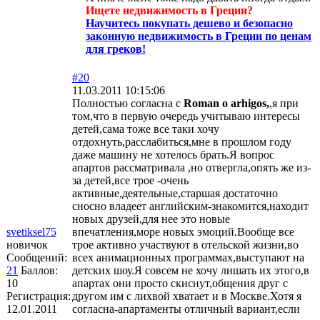
Ищете недвижимость в Греции?
Научитесь покупать дешево и безопасно
законную недвижимость в Греции по ценам
для греков!
#20
11.03.2011 10:15:06
Полностью согласна с
Roman o arhigos,
,я при
том,что в первую очередь учитываю интересы
детей,сама тоже все таки хочу
отдохнуть,расслабиться,мне в прошлом году
даже машину не хотелось брать.Я вопрос
апартов рассматривала ,но отвергла,опять же из-
за детей,все трое -очень
активные,деятельные,старшая достаточно
сносно владеет английским-знакомится,находит
новых друзей,для нее это новые
svetiksel75
впечатления,море новых эмоций.Вообще все
новичок
трое активно участвуют в отельской жизни,во
Сообщений:
всех анимационных программах,выступают на
21
Баллов:
детских шоу.Я совсем не хочу лишать их этого,в
10
апартах они просто скиснут,общения друг с
Регистрация:
другом им с лихвой хватает и в Москве.Хотя я
12.01.2011
согласна-апартаменты отличный вариант,если