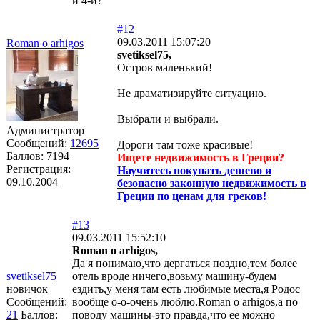
и 4-й?
#12
09.03.2011 15:07:20
Roman o arhigos
svetiksel75,
Остров маленький!
Не драматизируйте ситуацию.
Выбрали и выбрали.
Администратор
Сообщений:
12695
Дороги там тоже красивые!
Баллов:
7194
Ищете недвижимость в Греции?
Регистрация:
Научитесь покупать дешево и
09.10.2004
безопасно законную недвижимость в
Греции по ценам для греков!
#13
09.03.2011 15:52:10
Roman o arhigos,
Да я понимаю,что дергаться поздно,тем более
svetiksel75
отель вроде ничего,возьму машину-будем
новичок
ездить,у меня там есть любимые места,я Родос
Сообщений:
вообще о-о-очень люблю.Roman o arhigos,а по
21
Баллов:
поводу машины-это правда,что ее можно