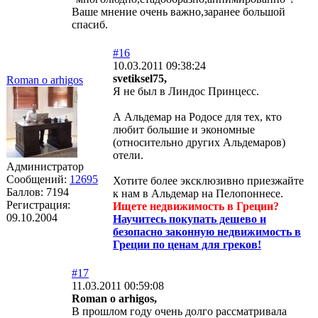
Ваше мнение очень важно,заранее большой
спасиб.
#16
10.03.2011 09:38:24
svetiksel75,
Roman o arhigos
Я не был в Линдос Принцесс.
А Альдемар на Родосе для тех, кто
любит большие и экономные
(относительно других Альдемаров)
отели.
Администратор
Сообщений:
12695
Хотите более эксклюзивно приезжайте
Баллов:
7194
к нам в Альдемар на Пелопоннесе.
Регистрация:
Ищете недвижимость в Греции?
09.10.2004
Научитесь покупать дешево и
безопасно законную недвижимость в
Греции по ценам для греков!
#17
11.03.2011 00:59:08
Roman o arhigos,
В прошлом году очень долго рассматривала