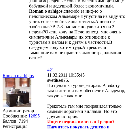
,например едешь с совсем маленькими детьми,с
бабушкой и дедушкой,более экономичный.
Roman o arhigos,
спасибо за инф-ю о
пелопонеском Альдемаре,я упустила из виду.что
у них есть семейные апартаметы.А цена не
заоблачная?В 7-8 тыс.можно уложится на 2
недели?Очень хочу на Пелопонес,и мне очень
симпатичны Альдемары,их отношение к
туристам в целом и к детям в частности.В
следущем году хотим туда.А грекотели
тамошние вам не нравятся-лакопетра,олимпия
оазис?
#21
11.03.2011 10:35:45
Roman o arhigos
svetiksel75,
По ценам к туроператорам. А заботу
там и детям и вам обеспечит Альдемар,
такую же как мне.
Грекотель там мне понравился только
Администратор
самыми дорогими виллами. Но это
Сообщений:
12695
другая история.
Баллов:
7194
Ищете недвижимость в Греции?
Регистрация:
Научитесь покупать дешево и