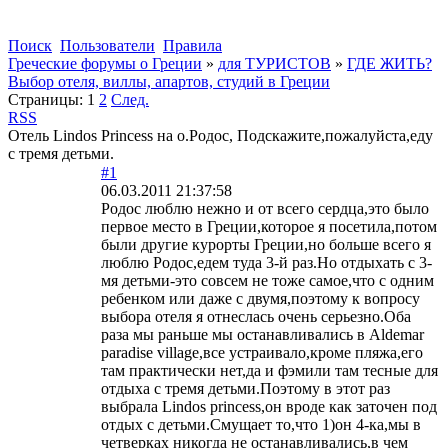
Поиск
Пользователи
Правила
Греческие форумы о Греции
»
для ТУРИСТОВ
»
ГДЕ ЖИТЬ?
Выбор отеля, виллы, апартов, студий в Греции
Страницы:
1
2
След.
RSS
Отель Lindos Princess на о.Родос, Подскажите,пожалуйста,еду
с тремя детьми.
#1
06.03.2011 21:37:58
Родос люблю нежно и от всего сердца,это было
первое место в Греции,которое я посетила,потом
были другие курорты Греции,но больше всего я
люблю Родос,едем туда 3-й раз.Но отдыхать с 3-
мя детьми-это совсем не тоже самое,что с одним
ребенком или даже с двумя,поэтому к вопросу
выбора отеля я отнеслась очень серьезно.Оба
раза мы раньше мы останавливались в Aldemar
paradise village,все устраивало,кроме пляжа,его
там практически нет,да и фэмили там тесные для
отдыха с тремя детьми.Поэтому в этот раз
выбрала Lindos princess,он вроде как заточен под
отдых с детьми.Смущает то,что 1)он 4-ка,мы в
четверках никогда не останавливались,в чем