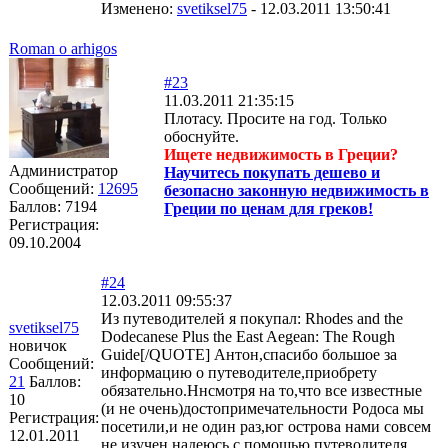
Изменено:
svetiksel75
-
12.03.2011 13:50:41
Roman o arhigos
#23
11.03.2011 21:35:15
Плотасу. Просите на год. Только
обоснуйте.
Ищете недвижимость в Греции?
Администратор
Научитесь покупать дешево и
Сообщений:
12695
безопасно законную недвижимость в
Баллов:
7194
Греции по ценам для греков!
Регистрация:
09.10.2004
#24
12.03.2011 09:55:37
Из путеводителей я покупал: Rhodes and the
svetiksel75
Dodecanese Plus the East Aegean: The Rough
новичок
Guide[/QUOTE] Антон,спасибо большое за
Сообщений:
информацию о путеводителе,приобрету
21
Баллов:
обязательно.Ннсмотря на то,что все известные
10
(и не очень)достопримечательности Родоса мы
Регистрация:
посетили,и не один раз,юг острова нами совсем
12.01.2011
не изучен,надеюсь с помощью путеводителя