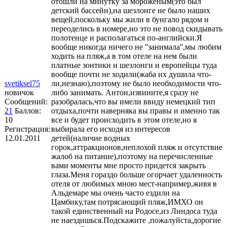
отошли на минутку за мороженым(это был
детский бассейн),на шезлонге не было наших
вещей,поскольку мы жили в бунгало рядом и
переоделись в номере,но это не повод скидывать
полотенце и располагаться по-английски.Я
вообще никогда ничего не ''занимала'',мы любим
ходить на пляж,а в том отеле на нем были
платные зонтики и шезлонги и европейцы туда
вообще почти не ходили(жаба их душила что-
svetiksel75
ли,незнаю),поэтому не было необходимости что-
новичок
либо занимать. Антон,извините,я сразу не
Сообщений:
разобралась,что вы имели ввиду немецкий тип
21
Баллов:
отдыха,почти наверняка вы правы и именно так
10
все и будет происходить в этом отеле,но я
Регистрация:
выбирала его исходя из интересов
12.01.2011
детей(наличие водных
горок,аттракционов,неплохой пляж и отсутствие
жалоб на питание),поэтому на перечисленные
вами моменты мне просто придется закрыть
глаза.Меня гораздо больше огорчает удаленность
отеля от любимых мною мест-например,живя в
Альдемаре мы очень часто ездили на
Цамбику,там потрясающий пляж,ИМХО он
такой единственный на Родосе,из Линдоса туда
не наездишься.Подскажите ,пожалуйста,дорогие