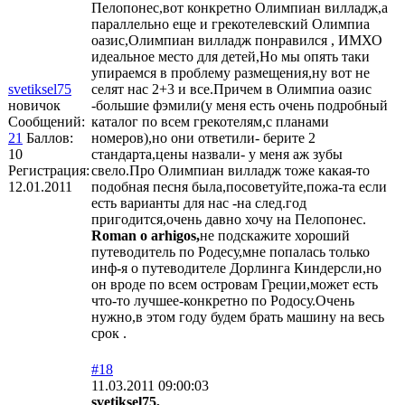
Пелопонес,вот конкретно Олимпиан вилладж,а
параллельно еще и грекотелевский Олимпиа
оазис,Олимпиан вилладж понравился , ИМХО
идеальное место для детей,Но мы опять таки
упираемся в проблему размещения,ну вот не
svetiksel75
селят нас 2+3 и все.Причем в Олимпиа оазис
новичок
-большие фэмили(у меня есть очень подробный
Сообщений:
каталог по всем грекотелям,с планами
21
Баллов:
номеров),но они ответили- берите 2
10
стандарта,цены назвали- у меня аж зубы
Регистрация:
свело.Про Олимпиан вилладж тоже какая-то
12.01.2011
подобная песня была,посоветуйте,пожа-та если
есть варианты для нас -на след.год
пригодится,очень давно хочу на Пелопонес.
Roman o arhigos,
не подскажите хороший
путеводитель по Родесу,мне попалась только
инф-я о путеводителе Дорлинга Киндерсли,но
он вроде по всем островам Греции,может есть
что-то лучшее-конкретно по Родосу.Очень
нужно,в этом году будем брать машину на весь
срок .
#18
11.03.2011 09:00:03
svetiksel75,