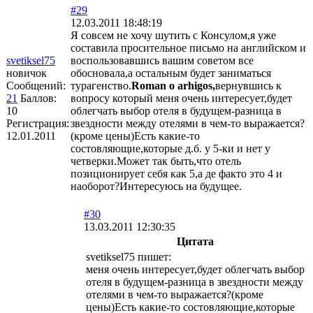
#29
12.03.2011 18:48:19
Я совсем не хочу шутить с Консулом,я уже
составила просительное письмо на английском и
svetiksel75
воспользовавшись вашим советом все
новичок
обосновала,а остальным будет заниматься
Сообщений:
турагенство.
Roman o arhigos,
вернувшись к
21
Баллов:
вопросу который меня очень интересует,будет
10
облегчать выбор отеля в будущем-разница в
Регистрация:
звездности между отелями в чем-то выражается?
12.01.2011
(кроме цены)Есть какие-то
состовляющие,которые д.б. у 5-ки и нет у
четверки.Может так быть,что отель
позиционирует себя как 5,а де факто это 4 и
наоборот?Интересуюсь на будущее.
#30
13.03.2011 12:30:35
Цитата
svetiksel75 пишет:
меня очень интересует,будет облегчать выбор
отеля в будущем-разница в звездности между
отелями в чем-то выражается?(кроме
цены)Есть какие-то состовляющие,которые