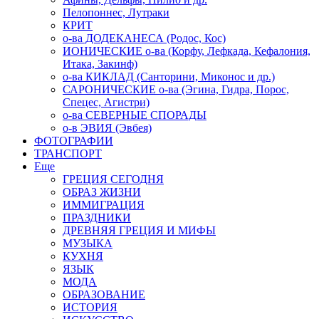
Пелопоннес, Лутраки
КРИТ
о-ва ДОДЕКАНЕСА (Родос, Кос)
ИОНИЧЕСКИЕ о-ва (Корфу, Лефкада, Кефалония,
Итака, Закинф)
о-ва КИКЛАД (Санторини, Миконос и др.)
САРОНИЧЕСКИЕ о-ва (Эгина, Гидра, Порос,
Спецес, Агистри)
о-ва СЕВЕРНЫЕ СПОРАДЫ
о-в ЭВИЯ (Эвбея)
ФОТОГРАФИИ
ТРАНСПОРТ
Еще
ГРЕЦИЯ СЕГОДНЯ
ОБРАЗ ЖИЗНИ
ИММИГРАЦИЯ
ПРАЗДНИКИ
ДРЕВНЯЯ ГРЕЦИЯ И МИФЫ
МУЗЫКА
КУХНЯ
ЯЗЫК
МОДА
ОБРАЗОВАНИЕ
ИСТОРИЯ