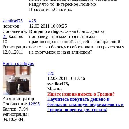
найду что-то интересное ,помимо
Прассониси.Спасибо.
svetiksel75
#25
новичок
12.03.2011 10:00:25
Сообщений:
Roman o arhigos,
очень благодарна за
21
Баллов:
поправку,в письме -то я написала
10
правильно,здесь ошиблась,сейчас исправлю.Я
Регистрация:
вот только боюсь,что обосновать на греческом я
12.01.2011
не смогу,можно на английском?
Roman o arhigos
#26
12.03.2011 10:17:46
svetiksel75,
Можно.
Ищете недвижимость в Греции?
Администратор
Научитесь покупать дешево и
Сообщений:
12695
безопасно законную недвижимость в
Баллов:
7194
Греции по ценам для греков!
Регистрация:
09.10.2004