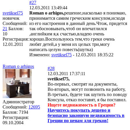
#27
12.03.2011 13:49:44
svetiksel75
Roman o arhigos,
решение,насколько я понимаю,
новичок
принимается самим греческим консулом,исходя
Сообщений:
из его настроения в данный день.Чтож, придется
21
Баллов:
так обосновывать,чтоб он впечатлился
10
,английким я,к счастью,владею очень
Регистрация:
хорошо.Воспользуюсь тем,что греки очень
12.01.2011
любят детей,а у меня их целых три,могу
написать целую повесть(шутка)
Изменено:
svetiksel75
-
12.03.2011 18:35:22
Roman o arhigos
#28
12.03.2011 17:37:11
svetiksel75,
Во-первых, смотрят на документы,
Во-вторых, могут позвонить на работу,
В-третьих, будете так шутить по поводу
Консула, отказ поставят, я бы поставил.
Администратор
Ищете недвижимость в Греции?
Сообщений:
12695
Научитесь покупать дешево и
Баллов:
7194
безопасно законную недвижимость в
Регистрация:
Греции по ценам для греков!
09.10.2004