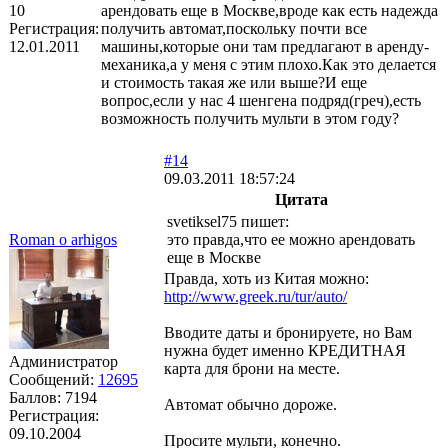
10
арендовать еще в Москве,вроде как есть надежда
Регистрация:
получить автомат,поскольку почти все
12.01.2011
машины,которые они там предлагают в аренду-
механика,а у меня с этим плохо.Как это делается
и стоимость такая же или выше?И еще
вопрос,если у нас 4 шенгена подряд(греч),есть
возможность получить мульти в этом году?
#14
09.03.2011 18:57:24
Цитата
svetiksel75 пишет:
Roman o arhigos
это правда,что ее можно арендовать
еще в Москве
Правда, хоть из Китая можно:
http://www.greek.ru/tur/auto/
Вводите даты и бронируете, но Вам
нужна будет именно КРЕДИТНАЯ
Администратор
карта для брони на месте.
Сообщений:
12695
Баллов:
7194
Автомат обычно дороже.
Регистрация:
09.10.2004
Просите мульти, конечно.