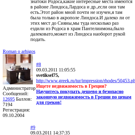
знатоки Родоса,какие интересные места имеются
в районе Линдоса,Лардоса и др.,если они там
есть.Этот район мной почти не изучен,я там
была только в акрополе Линдоса.И далеко ли от
этих мест до Сияны,мы туда несколько раз
ездили из Родоса в храм Пантелиимона,было
далековато,может из Линдоса наоборот рукой
подать.
Roman o arhigos
#8
09.03.2011 11:05:55
svetiksel75,
http://www.greek.ru/tur/impression/rhodes/50453.p
Ищете недвижимость в Греции?
Администратор
Научитесь покупать дешево и безопасно
Сообщений:
законную недвижимость в Греции по ценам
12695
Баллов:
для греков!
7194
Регистрация:
09.10.2004
#9
09.03.2011 14:37:35