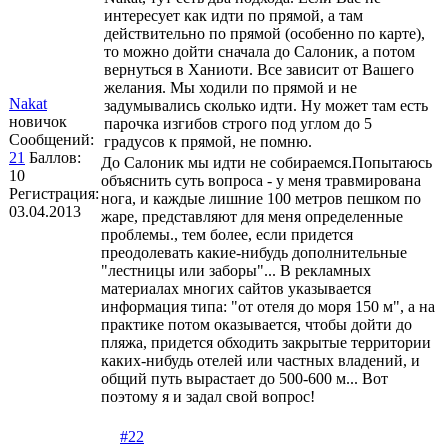
интересует как идти по прямой, а там
действительно по прямой (особенно по карте),
то можно дойти сначала до Салоник, а потом
вернуться в Ханиоти. Все зависит от Вашего
желания. Мы ходили по прямой и не
Nakat
задумывались сколько идти. Ну может там есть
новичок
парочка изгибов строго под углом до 5
Сообщений:
градусов к прямой, не помню.
21
Баллов:
До Салоник мы идти не собираемся.Попытаюсь
10
объяснить суть вопроса - у меня травмирована
Регистрация:
нога, и каждые лишние 100 метров пешком по
03.04.2013
жаре, представляют для меня определенные
проблемы., тем более, если придется
преодолевать какие-нибудь дополнительные
"лестницы или заборы"... В рекламных
материалах многих сайтов указывается
информация типа: "от отеля до моря 150 м", а на
практике потом оказывается, чтобы дойти до
пляжа, придется обходить закрытые территории
каких-нибудь отелей или частных владений, и
общий путь вырастает до 500-600 м... Вот
поэтому я и задал свой вопрос!
#22