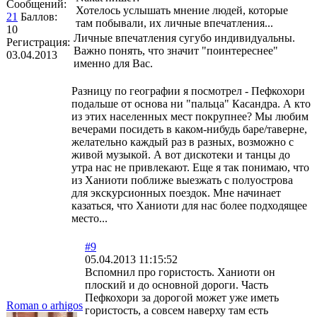
Сообщений:
Хотелось услышать мнение людей, которые
21
Баллов:
там побывали, их личные впечатления...
10
Личные впечатления сугубо индивидуальны.
Регистрация:
Важно понять, что значит "поинтереснее"
03.04.2013
именно для Вас.
Разницу по географии я посмотрел - Пефкохори
подальше от основа ни "пальца" Касандра. А кто
из этих населенных мест покрупнее? Мы любим
вечерами посидеть в каком-нибудь баре/таверне,
желательно каждый раз в разных, возможно с
живой музыкой. А вот дискотеки и танцы до
утра нас не привлекают. Еще я так понимаю, что
из Ханиоти поближе выезжать с полуострова
для экскурсионных поездок. Мне начинает
казаться, что Ханиоти для нас более подходящее
место...
#9
05.04.2013 11:15:52
Вспомнил про гористость. Ханиоти он
плоский и до основной дороги. Часть
Пефкохори за дорогой может уже иметь
Roman o arhigos
гористость, а совсем наверху там есть