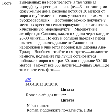
выведенных на море(прелесть, я там ужинал
Гость
иногда), куча ресторанов и кафе.....За гостиницами
сразу жилые дома, располагаются от 30 метров от
моря и глубже.весь поселок утопает в цветах, много
русскоговорящих.....Постоянно можно покупать у
местных крестьян сельхозпродукцию, кстати очень
качественную, морепродукты....Маршрутные
автобусы до Салоник, кажется ходили через каждые
20-30 минут..... Но есть и большая парковка перед
пляжем......двигаясь дальше от Салоник по
набережной начинается поселок или деревня Аиа-
Триада...Вообщем езжайте и смотрите......поживите
немного, подумайте где лучше остановиться
поближе к морю в метрах 30, или подальше 50-100
метров, а может все 500 захотите....Решать Вам...Где
то в инете есть фото......
#29
14.04.2013 20:20:16
Цитата
Roman o arhigos пишет:
Цитата
Nakat пишет:
Roman, подскажите пожалуйста, а Вы