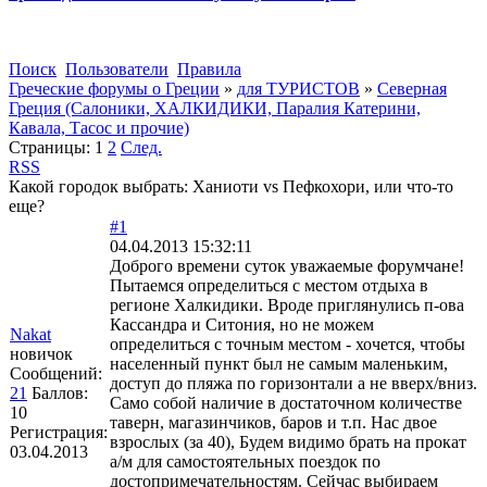
Поиск
Пользователи
Правила
Греческие форумы о Греции
»
для ТУРИСТОВ
»
Северная
Греция (Салоники, ХАЛКИДИКИ, Паралия Катерини,
Кавала, Тасос и прочие)
Страницы:
1
2
След.
RSS
Какой городок выбрать: Ханиоти vs Пефкохори, или что-то
еще?
#1
04.04.2013 15:32:11
Доброго времени суток уважаемые форумчане!
Пытаемся определиться с местом отдыха в
регионе Халкидики. Вроде приглянулись п-ова
Кассандра и Ситония, но не можем
Nakat
определиться с точным местом - хочется, чтобы
новичок
населенный пункт был не самым маленьким,
Сообщений:
доступ до пляжа по горизонтали а не вверх/вниз.
21
Баллов:
Само собой наличие в достаточном количестве
10
таверн, магазинчиков, баров и т.п. Нас двое
Регистрация:
взрослых (за 40), Будем видимо брать на прокат
03.04.2013
а/м для самостоятельных поездок по
достопримечательностям. Сейчас выбираем