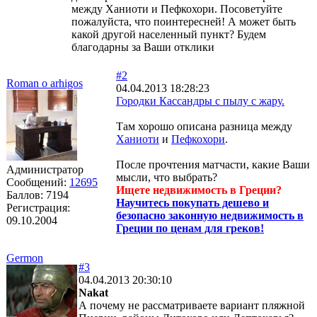
между Ханиоти и Пефкохори. Посоветуйте
пожалуйста, что поинтересней! А может быть
какой другой населенный пункт? Будем
благодарны за Ваши отклики
#2
Roman o arhigos
04.04.2013 18:28:23
Городки Кассандры с пылу с жару.
Там хорошо описана разница между
Ханиоти
и
Пефкохори
.
После прочтения матчасти, какие Ваши
Администратор
мысли, что выбрать?
Сообщений:
12695
Ищете недвижимость в Греции?
Баллов:
7194
Научитесь покупать дешево и
Регистрация:
безопасно законную недвижимость в
09.10.2004
Греции по ценам для греков!
Germon
#3
04.04.2013 20:30:10
Nakat
А почему не рассматриваете вариант пляжной