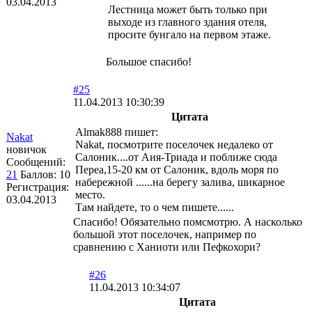
03.04.2013
Лестница может быть только при
выходе из главного здания отеля,
просите бунгало на первом этаже.
Большое спасибо!
#25
11.04.2013 10:30:39
Цитата
Almak888 пишет:
Nakat
Nakat, посмотрите поселочек недалеко от
новичок
Салоник....от Аия-Триада и поближе сюда
Сообщений:
Переа,15-20 км от Салоник, вдоль моря по
21
Баллов:
10
набережной ......на берегу залива, шикарное
Регистрация:
место.
03.04.2013
Там найдете, то о чем пишете......
Спасибо! Обязательно помсмотрю. А насколько
большой этот поселочек, например по
сравнению с Ханиоти или Пефкохори?
#26
11.04.2013 10:34:07
Цитата