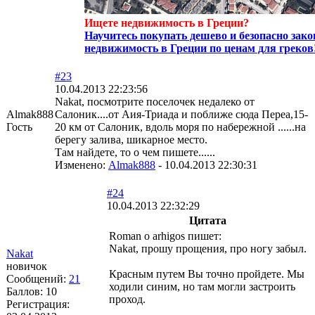
Ищете недвижимость в Греции?
Научитесь покупать дешево и безопасно зак
недвижимость в Греции по ценам для греков
#23
10.04.2013 22:23:56
Nakat, посмотрите поселочек недалеко от
Almak888
Салоник....от Аия-Триада и поближе сюда Переа,15-
Гость
20 км от Салоник, вдоль моря по набережной ......на
берегу залива, шикарное место.
Там найдете, то о чем пишете......
Изменено:
Almak888
-
10.04.2013 22:30:31
#24
10.04.2013 22:32:29
Цитата
Roman o arhigos пишет:
Nakat, прошу прощения, про ногу забыл.
Nakat
новичок
Красным путем Вы точно пройдете. Мы
Сообщений:
21
ходили синим, но там могли застроить
Баллов:
10
проход.
Регистрация: