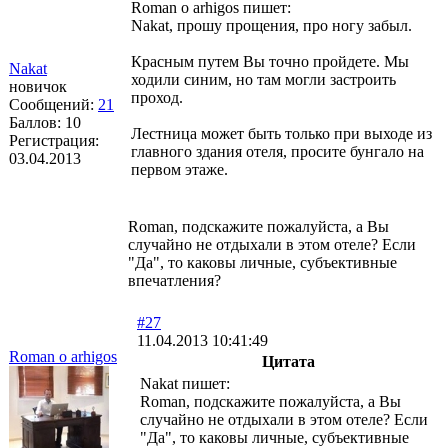
Roman o arhigos пишет:
Nakat, прошу прощения, про ногу забыл.
Красным путем Вы точно пройдете. Мы
Nakat
ходили синим, но там могли застроить
новичок
проход.
Сообщений:
21
Баллов:
10
Лестница может быть только при выходе из
Регистрация:
главного здания отеля, просите бунгало на
03.04.2013
первом этаже.
Roman, подскажите пожалуйста, а Вы
случайно не отдыхали в этом отеле? Если
"Да", то каковы личные, субъективные
впечатления?
#27
11.04.2013 10:41:49
Roman o arhigos
Цитата
Nakat пишет:
Roman, подскажите пожалуйста, а Вы
случайно не отдыхали в этом отеле? Если
"Да", то каковы личные, субъективные