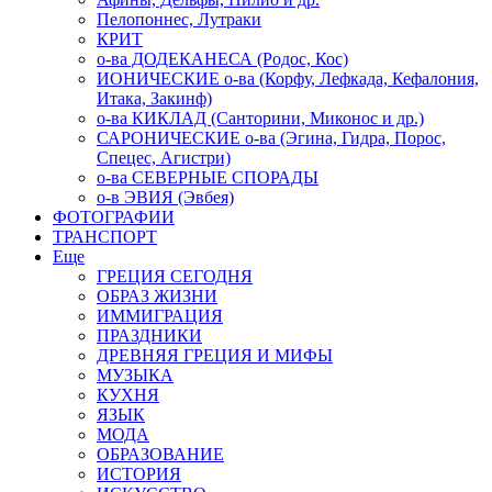
Пелопоннес, Лутраки
КРИТ
о-ва ДОДЕКАНЕСА (Родос, Кос)
ИОНИЧЕСКИЕ о-ва (Корфу, Лефкада, Кефалония,
Итака, Закинф)
о-ва КИКЛАД (Санторини, Миконос и др.)
САРОНИЧЕСКИЕ о-ва (Эгина, Гидра, Порос,
Спецес, Агистри)
о-ва СЕВЕРНЫЕ СПОРАДЫ
о-в ЭВИЯ (Эвбея)
ФОТОГРАФИИ
ТРАНСПОРТ
Еще
ГРЕЦИЯ СЕГОДНЯ
ОБРАЗ ЖИЗНИ
ИММИГРАЦИЯ
ПРАЗДНИКИ
ДРЕВНЯЯ ГРЕЦИЯ И МИФЫ
МУЗЫКА
КУХНЯ
ЯЗЫК
МОДА
ОБРАЗОВАНИЕ
ИСТОРИЯ