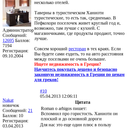
несколько отелей.
Таверны в туристическом Ханиоти
туристические, то есть так, средненько. В
Пефкохори поселочек живет круглый год и,
возможно, там лучше с кухней. С
Администратор
магазинчиками, где продукты продают, точно
Сообщений:
лучше.
12695
Баллов:
7194
Совсем хороший
ресторан
в тех краях. Если
Регистрация:
Вы будете сами ездить, то на авто расстояния
09.10.2004
между поселками не очень большие.
Ищете недвижимость в Греции?
Научитесь покупать дешево и безопасно
законную недвижимость в Греции по ценам
для греков!
#10
05.04.2013 12:06:11
Nakat
Цитата
новичок
Roman o arhigos пишет:
Сообщений:
21
Вспомнил про гористость. Ханиоти он
Баллов:
10
плоский и до основной дороги
Регистрация:
Для нас это еще один плюс в пользу
03.04.2013