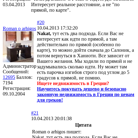
03.04.2013
Интересует реальное расстояние, а не "по
прямой, по карте".
#20
10.04.2013 17:32:20
Roman o arhigos
Nakat,
тут есть два подхода. Если Вас не
интересует как идти по прямой, а там
действительно по прямой (особенно по
карте), то можно дойти сначала до Салоник, а
потом вернуться в Ханиоти. Все зависит от
Вашего желания. Мы ходили по прямой и не
Администратор
задумывались сколько идти. Ну может там
Сообщений:
есть парочка изгибов строго под углом до 5
12695
Баллов:
градусов к прямой, не помню.
7194
Ищете недвижимость в Греции?
Регистрация:
Научитесь покупать дешево и безопасно
09.10.2004
законную недвижимость в Греции по ценам
для греков!
#21
10.04.2013 20:01:38
Цитата
Roman o arhigos пишет:
Nakat, тут есть два подхода. Если Вас не