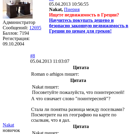
05.04.2013 10:56:55
Nakat,
Пиерия
Ищете недвижимость в Греции?
Научитесь покупать дешево и
Администратор
безопасно законную недвижимость в
Сообщений:
12695
Греции по ценам для греков!
Баллов:
7194
Регистрация:
09.10.2004
#8
05.04.2013 11:03:07
Цитата
Roman o arhigos пишет:
Цитата
Nakat пишет:
Посоветуйте пожалуйста, что поинтересней!
А что означает слово "поинтересней"?
Стала ли понятна разница между поселками?
Посмотрите на их географию на карте по
ссылкам, что я дал.
Nakat
Цитата
новичок
Nakat пишет: