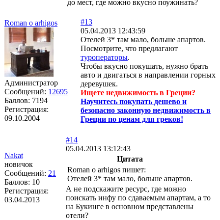
до мест, где можно вкусно поужинать?
#13
Roman o arhigos
05.04.2013 12:43:59
Отелей 3* там мало, больше апартов.
Посмотрите, что предлагают
туроператоры
.
Чтобы вкусно покушать, нужно брать
авто и двигаться в направлении горных
Администратор
деревушек.
Сообщений:
12695
Ищете недвижимость в Греции?
Баллов:
7194
Научитесь покупать дешево и
Регистрация:
безопасно законную недвижимость в
09.10.2004
Греции по ценам для греков!
#14
05.04.2013 13:12:43
Nakat
Цитата
новичок
Roman o arhigos пишет:
Сообщений:
21
Отелей 3* там мало, больше апартов.
Баллов:
10
А не подскажите ресурс, где можно
Регистрация:
поискать инфу по сдаваемым апартам, а то
03.04.2013
на Букинге в основном представлены
отели?