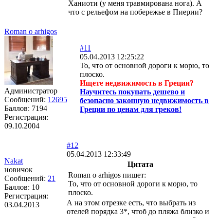
Ханиоти (у меня травмирована нога). А
что с рельефом на побережье в Пиерии?
Roman o arhigos
#11
05.04.2013 12:25:22
То, что от основной дороги к морю, то
плоско.
Ищете недвижимость в Греции?
Администратор
Научитесь покупать дешево и
Сообщений:
12695
безопасно законную недвижимость в
Баллов:
7194
Греции по ценам для греков!
Регистрация:
09.10.2004
#12
05.04.2013 12:33:49
Nakat
Цитата
новичок
Roman o arhigos пишет:
Сообщений:
21
То, что от основной дороги к морю, то
Баллов:
10
плоско.
Регистрация:
А на этом отрезке есть, что выбрать из
03.04.2013
отелей порядка 3*, чтоб до пляжа близко и