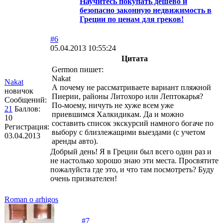
Научитесь покупать дешево и
безопасно законную недвижимость в
Греции по ценам для греков!
#6
05.04.2013 10:55:24
Цитата
Germon пишет:
Nakat
Nakat
А почему не рассматриваете вариант пляжной
новичок
Пиерии, районы Литохоро или Лептокарья?
Сообщений:
По-моему, ничуть не хуже всем уже
21
Баллов:
приевшимся Халкидикам. Да и можно
10
составить список экскурсий намного богаче по
Регистрация:
выбору с близлежащими выездами (с учетом
03.04.2013
аренды авто).
Добрый день! Я в Греции был всего один раз и
не настолько хорошо знаю эти места. Просвятите
пожалуйста где это, и что там посмотреть? Буду
очень признателен!
Roman o arhigos
#7