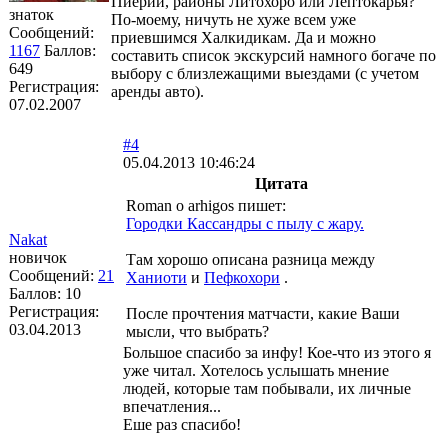
Пиерии, районы Литохоро или Лептокарья?
знаток
По-моему, ничуть не хуже всем уже
Сообщений:
приевшимся Халкидикам. Да и можно
1167
Баллов:
составить список экскурсий намного богаче по
649
выбору с близлежащими выездами (с учетом
Регистрация:
аренды авто).
07.02.2007
#4
05.04.2013 10:46:24
Цитата
Roman o arhigos пишет:
Городки Кассандры с пылу с жару.
Nakat
новичок
Там хорошо описана разница между
Сообщений:
21
Ханиоти
и
Пефкохори
.
Баллов:
10
Регистрация:
После прочтения матчасти, какие Ваши
03.04.2013
мысли, что выбрать?
Большое спасибо за инфу! Кое-что из этого я
уже читал. Хотелось услышать мнение
людей, которые там побывали, их личные
впечатления...
Еше раз спасибо!