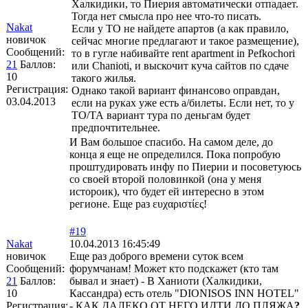
Халкидики, то Пиерия автоматически отпадает.
Тогда нет смысла про нее что-то писать.
Nakat
Если у ТО не найдете апартов (а как правило,
новичок
сейчас многие предлагают и такое размещение),
Сообщений:
то в гугле набивайте rent apartment in Pefkochori
21
Баллов:
или Chanioti, и выскочит куча сайтов по сдаче
10
такого жилья.
Регистрация:
Однако такой вариант финансово оправдан,
03.04.2013
если на руках уже есть а/билеты. Если нет, то у
ТО/ТА вариант тура по деньгам будет
предпочтительнее.
И Вам большое спасибо. На самом деле, до
конца я еще не определился. Пока попробую
проштудировать инфу по Пиерии и посоветуюсь
со своей второй половинкой (она у меня
истороик), что будет ей интересно в этом
регионе. Еще раз ευχαριστίες!
#19
Nakat
10.04.2013 16:45:49
новичок
Еще раз доброго времени суток всем
Сообщений:
форумчанам! Может кто подскажет (кто там
21
Баллов:
бывал и знает) - В Ханиоти (Халкидики,
10
Кассандра) есть отель "DIONISOS INN HОTEL"
Регистрация:
- КАК ДАЛЕКО ОТ НЕГО ИДТИ ДО ПЛЯЖА
?