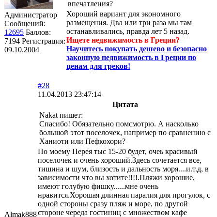
впечатления?
Хороший вариант для экономного
Администратор
размещения. Два или три раза мы там
Сообщений:
останавливались, правда лет 5 назад.
12695
Баллов:
Ищете недвижимость в Греции?
7194
Регистрация:
Научитесь покупать дешево и безопасно
09.10.2004
законную недвижимость в Греции по
ценам для греков!
#28
11.04.2013 23:47:14
Цитата
Nakat пишет:
Спасибо! Обязательно помсмотрю. А насколько
большой этот поселочек, например по сравнению с
Ханиоти или Пефкохори?
По моему Перея тыс 15-20 будет, очеь красивый
поселочек и очень хороший.Здесь сочетается все,
тишина и шум, близость и дальность моря....и.т.д, в
зависимости что вы хотите!!!!.Пляжи хорошие,
имеют голубую фишку......мне очень
нравится.Хорошая длинная паралия для прогулок, с
одной стороны сразу пляж и море, по другой
стороне череда гостиниц с множеством кафе
Almak888