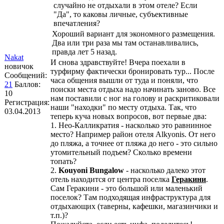
случайно не отдыхали в этом отеле? Если
"Да", то каковы личные, субъективные
впечатления?
Хороший вариант для экономного размещения.
Два или три раза мы там останавливались,
правда лет 5 назад.
Nakat
И снова здравствуйте! Вчера поехали в
новичок
турфирму фактически бронировать тур... После
Сообщений:
часа общения вышли от туда и поняли, что
21
Баллов:
поиски места отдыха надо начинать заново. Все
10
нам поставили с ног на голову и раскритиковали
Регистрация:
наши "находки" по месту отдыха. Так, что
03.04.2013
теперь куча новых вопросов, вот первые два:
1. Нео-Калликратия - насколько это равнинное
место? Например район отеля Alkyonis. От него
до пляжа, а точнее от пляжа до него - это сильно
утомительный подъем? Сколько времени
топать?
2.
Kouyoni Bungalow
- насколько далеко этот
отель находится от центра поселка
Геракини
.
Сам Геракини - это большой или маленький
поселок? Там подходящая инфраструктура для
отдыхающих (таверны, кафешки, магазинчики и
т.п.)?