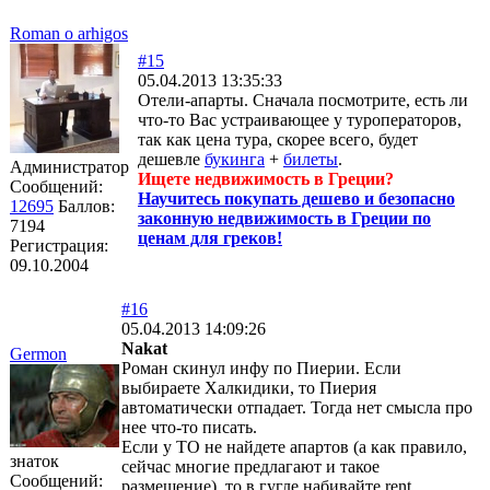
Roman o arhigos
#15
05.04.2013 13:35:33
Отели-апарты. Сначала посмотрите, есть ли
что-то Вас устраивающее у туроператоров,
так как цена тура, скорее всего, будет
дешевле
букинга
+
билеты
.
Администратор
Ищете недвижимость в Греции?
Сообщений:
Научитесь покупать дешево и безопасно
12695
Баллов:
законную недвижимость в Греции по
7194
ценам для греков!
Регистрация:
09.10.2004
#16
05.04.2013 14:09:26
Nakat
Germon
Роман скинул инфу по Пиерии. Если
выбираете Халкидики, то Пиерия
автоматически отпадает. Тогда нет смысла про
нее что-то писать.
Если у ТО не найдете апартов (а как правило,
знаток
сейчас многие предлагают и такое
Сообщений:
размещение), то в гугле набивайте rent