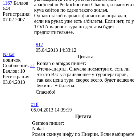
1167
Баллов:
apartment in Pefkochori или Chanioti, и выскочит
649
куча сайтов по сдаче такого жилья.
Регистрация:
Однако такой вариант финансово оправдан,
07.02.2007
если на руках уже есть а/билеты. Если нет, то у
ТО/ТА вариант тура по деньгам будет
предпочтительнее.
#17
05.04.2013 14:33:12
Nakat
Цитата
новичок
Roman o arhigos пишет:
Сообщений:
21
Отели-апарты. Сначала посмотрите, есть ли
Баллов:
10
что-то Вас устраивающее у туроператоров,
Регистрация:
так как цена тура, скорее всего, будет дешевле
03.04.2013
букинга + билеты.
Спасибо!
#18
05.04.2013 14:39:19
Цитата
Germon пишет:
Nakat
Роман скинул инфу по Пиерии. Если выбираете