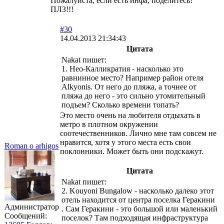
Пожалуйста, если есть инфа, поделитесь!
ПЛЗ!!!
#30
14.04.2013 21:34:43
Цитата
Nakat пишет:
1. Нео-Калликратия - насколько это
равнинное место? Например район отеля
Alkyonis. От него до пляжа, а точнее от
пляжа до него - это сильно утомительный
подъем? Сколько времени топать?
Это место очень на любителя отдыхать в
метро в плотном окружении
соотечественников. Лично мне там совсем не
нравится, хотя у этого места есть свои
Roman o arhigos
поклонники. Может быть они подскажут.
Цитата
Nakat пишет:
2. Kouyoni Bungalow - насколько далеко этот
отель находится от центра поселка Геракини
Администратор
. Сам Геракини - это большой или маленький
Сообщений:
поселок? Там подходящая инфраструктура