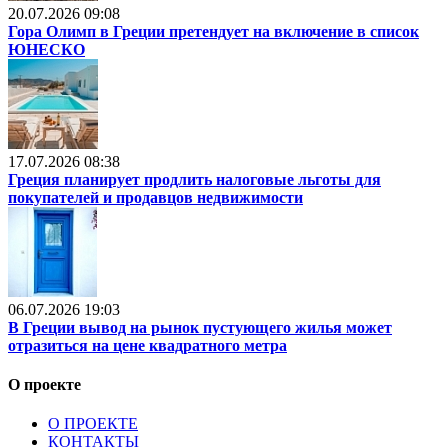
20.07.2026 09:08
Гора Олимп в Греции претендует на включение в список
ЮНЕСКО
17.07.2026 08:38
Греция планирует продлить налоговые льготы для
покупателей и продавцов недвижимости
06.07.2026 19:03
В Греции вывод на рынок пустующего жилья может
отразиться на цене квадратного метра
О проекте
О ПРОЕКТЕ
КОНТАКТЫ