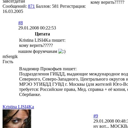
завсегдатай
кому верить?????
Сообщений:
871
Баллов:
581
Регистрация:
16.03.2005
#8
29.01.2008 00:22:53
Цитата
Kristina LISI4Ka пишет:
кому верить?????
нашим форумчанам
mSergik
Гость
Владимир Прокофьев пишет:
Подразделения ГИБДД, выдающие международное води
Северного, Северо-Западного, Центрального округов и Зе
МРЭО УГИБДД ГУВД г. Москвы (для жителей Юго-Восто
требуется: Российские права, Мед. справка + её копия
Сбербанке.
Kristina LISI4Ka
#9
29.01.2008 00:48:
ну вот... МОСКВ