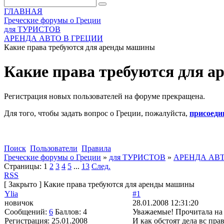
ГЛАВНАЯ
Греческие форумы о Греции
для ТУРИСТОВ
АРЕНДА АВТО В ГРЕЦИИ
Какие права требуются для аренды машины
Какие права требуются для 
Регистрация новых пользователей на форуме прекращена.
Для того, чтобы задать вопрос о Греции, пожалуйста,
присоеди
Поиск
Пользователи
Правила
Греческие форумы о Греции
»
для ТУРИСТОВ
»
АРЕНДА АВТ
Страницы:
1
2
3
4
5
...
13
След.
RSS
[
Закрыто
]
Какие права требуются для аренды машины
Ylia
#1
новичок
28.01.2008 12:31:20
Сообщений:
6
Баллов:
4
Уважаемые! Прочитала на ф
Регистрация:
25.01.2008
И как обстоят дела вс пра