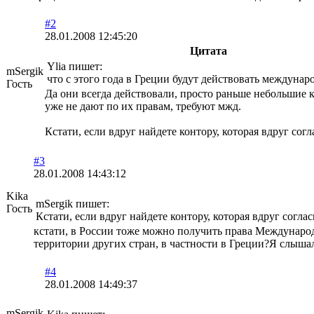
#2
28.01.2008 12:45:20
Цитата
Ylia пишет:
mSergik
что с этого года в Греции будут действовать междунар
Гость
Да они всегда действовали, просто раньше небольшие к
уже не дают по их правам, требуют мжд.
Кстати, если вдруг найдете контору, которая вдруг сог
#3
28.01.2008 14:43:12
Kika
mSergik пишет:
Гость
Кстати, если вдруг найдете контору, которая вдруг согла
кстати, в России тоже можно получить права Международ
территории других стран, в частности в Греции?Я слышал
#4
28.01.2008 14:49:37
mSergik