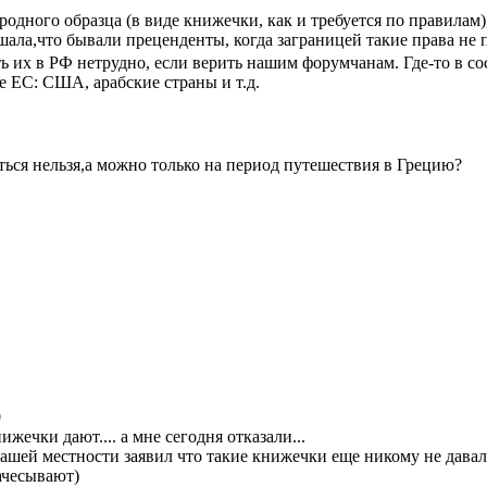
одного образца (в виде книжечки, как и требуется по правилам
ала,что бывали преценденты, когда заграницей такие права не п
ь их в РФ нетрудно, если верить нашим форумчанам. Где-то в со
е ЕС: США, арабские страны и т.д.
аться нельзя,а можно только на период путешествия в Грецию?
0
ижечки дают.... а мне сегодня отказали...
ашей местности заявил что такие книжечки еще никому не давали
начесывают)