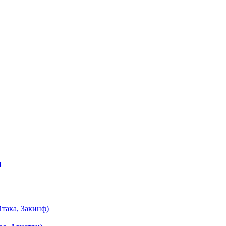
я
така, Закинф)