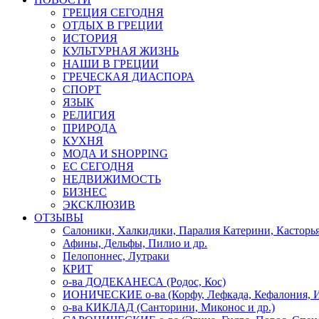
ГРЕЦИЯ СЕГОДНЯ
ОТДЫХ В ГРЕЦИИ
ИСТОРИЯ
КУЛЬТУРНАЯ ЖИЗНЬ
НАШИ В ГРЕЦИИ
ГРЕЧЕСКАЯ ДИАСПОРА
СПОРТ
ЯЗЫК
РЕЛИГИЯ
ПРИРОДА
КУХНЯ
МОДА И SHOPPING
ЕС СЕГОДНЯ
НЕДВИЖИМОСТЬ
БИЗНЕС
ЭКСКЛЮЗИВ
ОТЗЫВЫ
Салоники, Халкидики, Паралия Катерини, Касторь
Афины, Дельфы, Пилио и др.
Пелопоннес, Лутраки
КРИТ
о-ва ДОДЕКАНЕСА (Родос, Кос)
ИОНИЧЕСКИЕ о-ва (Корфу, Лефкада, Кефалония, И
о-ва КИКЛАД (Санторини, Миконос и др.)