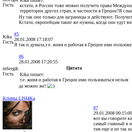
Kika пишет:
Гость
кстати, в России тоже можно получить права Междунар
территории других стран, в частности в Греции?Я слыш
Ну так они только для заграницы и действуют. Получит
Кстати, европейцам такие же нужны, когда они едут вн
#5
Kika
28.01.2008 17:18:07
Гость
Я так и думала,т.е. живя и работая в Греции ими пользов
#6
28.01.2008 17:20:55
Цитата
mSergik
Гость
Kika пишет:
т.е. живя и работая в Греции ими пользоваться нельзя
да можно же!
Kristina LISI4Ka
#7
29.01.2008 00:15:0
вот вы говорите кн
самый главный в н
там еще и не так 