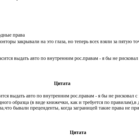
одные права
онторы закрывали на это глаза, но теперь всех взяли за пятую т
ласится выдать авто по внутренним рос.правам - я бы не рискова
Цитата
сится выдать авто по внутренним рос.правам - я бы не рисковал 
ного образца (в виде книжечки, как и требуется по правилам),в
а,что бывали преценденты, когда заграницей такие права не приз
Цитата