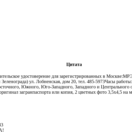
Цитата
тельское удостоверение для зарегистрированных в Москве:МР
ленограда) ул. Лобненская, дом 20, тел. 485-5973Часы работы: вт 
чного, Южного, Юго-Западного, Западного и Центрального окр
, оригинал загранпаспорта или копия, 2 цветных фото 3,5х4,5 н
33
А!