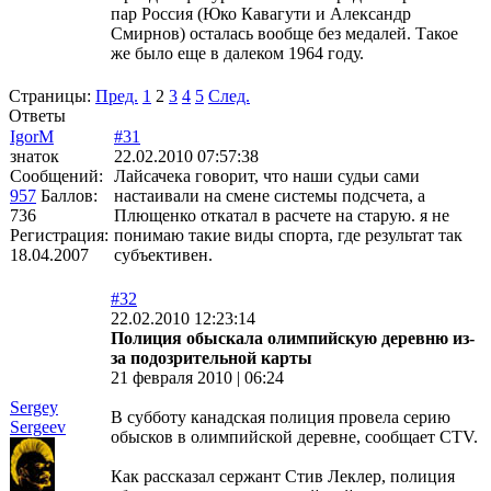
пар Россия (Юко Кавагути и Александр
Смирнов) осталась вообще без медалей. Такое
же было еще в далеком 1964 году.
Страницы:
Пред.
1
2
3
4
5
След.
Ответы
IgorM
#31
знаток
22.02.2010 07:57:38
Сообщений:
Лайсачека говорит, что наши судьи сами
957
Баллов:
настаивали на смене системы подсчета, а
736
Плющенко откатал в расчете на старую. я не
Регистрация:
понимаю такие виды спорта, где результат так
18.04.2007
субъективен.
#32
22.02.2010 12:23:14
Полиция обыскала олимпийскую деревню из-
за подозрительной карты
21 февраля 2010 | 06:24
Sergey
В субботу канадская полиция провела серию
Sergeev
обысков в олимпийской деревне, сообщает CTV.
Как рассказал сержант Стив Леклер, полиция