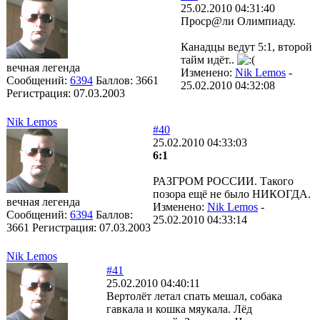
25.02.2010 04:31:40
Проср@ли Олимпиаду.
Канадцы ведут 5:1, второй
тайм идёт..
вечная легенда
Изменено:
Nik Lemos
-
Сообщений:
6394
Баллов:
3661
25.02.2010 04:32:08
Регистрация:
07.03.2003
Nik Lemos
#40
25.02.2010 04:33:03
6:1
РАЗГРОМ РОССИИ. Такого
позора ещё не было НИКОГДА.
вечная легенда
Изменено:
Nik Lemos
-
Сообщений:
6394
Баллов:
25.02.2010 04:33:14
3661
Регистрация:
07.03.2003
Nik Lemos
#41
25.02.2010 04:40:11
Вертолёт летал спать мешал, собака
гавкала и кошка мяукала. Лёд