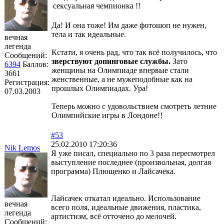
сексуальная чемпионка !!
Да! И она тоже! Им даже фотошоп не нужен,
тела и так идеальные.
вечная
легенда
Кстати, я очень рад, что так всё получилось, что
Сообщений:
зверствуют допинговые службы.
Зато
6394
Баллов:
женщины на Олимпиаде впервые стали
3661
женственные, а не мужеподобные как на
Регистрация:
прошлых Олимпиадах. Ура!
07.03.2003
Теперь можно с удовольствием смотреть летние
Олимпийские игры в Лондоне!!
#53
25.02.2010 17:20:36
Nik Lemos
Я уже писал, специально по 3 раза пересмотрел
выступление последнее (произвольная, долгая
программа) Плющенко и Лайсачека.
Лайсачек откатал идеально. Использование
вечная
всего поля, идеальные движения, пластика,
легенда
артистизм, всё отточено до мелочей.
Сообщений: