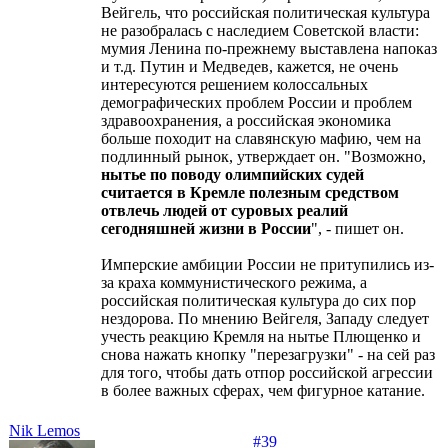
Вейгель, что российская политическая культура
не разобралась с наследием Советской власти:
мумия Ленина по-прежнему выставлена напоказ
и т.д. Путин и Медведев, кажется, не очень
интересуются решением колоссальных
демографических проблем России и проблем
здравоохранения, а российская экономика
больше походит на славянскую мафию, чем на
подлинный рынок, утверждает он. "Возможно,
нытье по поводу олимпийских судей
считается в Кремле полезным средством
отвлечь людей от суровых реалий
сегодняшней жизни в России
", - пишет он.
Имперские амбиции России не притупились из-
за краха коммунистического режима, а
российская политическая культура до сих пор
нездорова. По мнению Вейгеля, Западу следует
учесть реакцию Кремля на нытье Плющенко и
снова нажать кнопку "перезагрузки" - на сей раз
для того, чтобы дать отпор российской агрессии
в более важных сферах, чем фигурное катание.
Nik Lemos
#39