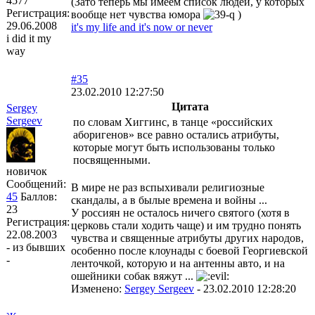
4577
(Зато теперь мы имеем список людей, у которых
Регистрация:
вообще нет чувства юмора
)
29.06.2008
it's my life and it's now or never
i did it my
way
#35
23.02.2010 12:27:50
Цитата
Sergey
Sergeev
по словам Хиггинс, в танце «российских
аборигенов» все равно остались атрибуты,
которые могут быть использованы только
посвященными.
новичок
Сообщений:
В мире не раз вспыхивали религиозные
45
Баллов:
скандалы, а в былые времена и войны ...
23
У россиян не осталось ничего святого (хотя в
Регистрация:
церковь стали ходить чаще) и им трудно понять
22.08.2003
чувства и священные атрибуты других народов,
- из бывших
особенно после клоунады с боевой Георгиевской
-
ленточкой, которую и на антенны авто, и на
ошейники собак вяжут ...
Изменено:
Sergey Sergeev
-
23.02.2010 12:28:20