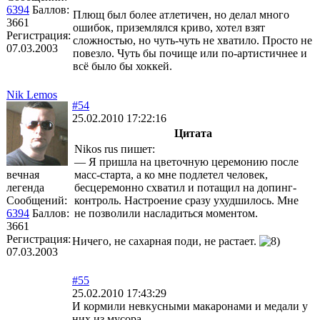
6394
Баллов:
Плющ был более атлетичен, но делал много
3661
ошибок, приземлялся криво, хотел взят
Регистрация:
сложностью, но чуть-чуть не хватило. Просто не
07.03.2003
повезло. Чуть бы почище или по-артистичнее и
всё было бы хоккей.
Nik Lemos
#54
25.02.2010 17:22:16
Цитата
Nikоs rus пишет:
— Я пришла на цветочную церемонию после
вечная
масс-старта, а ко мне подлетел человек,
легенда
бесцеремонно схватил и потащил на допинг-
Сообщений:
контроль. Настроение сразу ухудшилось. Мне
6394
Баллов:
не позволили насладиться моментом.
3661
Регистрация:
Ничего, не сахарная поди, не растает.
07.03.2003
#55
25.02.2010 17:43:29
И кормили невкусными макаронами и медали у
них из мусора.