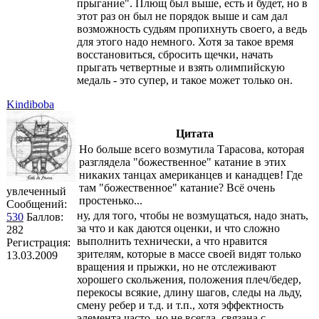
прыгание". Плющ был выше, есть и будет, но в
этот раз он был не порядок выше и сам дал
возможность судьям пропихнуть своего, а ведь
для этого надо немного. Хотя за такое время
восстановиться, сбросить щечки, начать
прыгать четвертные и взять олимпийскую
медаль - это супер, и такое может только он.
Kindiboba
Цитата
Но больше всего возмутила Тарасова, которая
разглядела "божественное" катание в этих
никаких танцах американцев и канадцев! Где
там "божественное" катание? Всё очень
увлеченный
простенько...
Сообщений:
ну, для того, чтобы не возмущаться, надо знать,
530
Баллов:
за что и как даются оценки, и что сложно
282
выполнить технически, а что нравится
Регистрация:
зрителям, которые в массе своей видят только
13.03.2009
вращения и прыжки, но не отслеживают
хорошего скольжения, положения плеч/бедер,
перекосы всякие, длину шагов, следы на льду,
смену ребер и т.д. и т.п., хотя эффектность
элемента часто, но не всегда, связана с