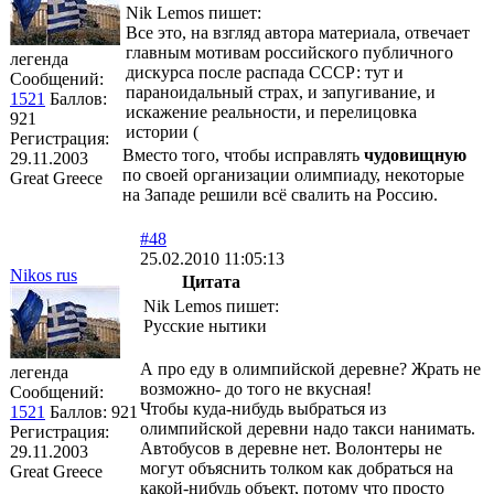
Nik Lemos пишет:
Все это, на взгляд автора материала, отвечает
главным мотивам российского публичного
легенда
дискурса после распада СССР: тут и
Сообщений:
параноидальный страх, и запугивание, и
1521
Баллов:
искажение реальности, и перелицовка
921
истории (
Регистрация:
Вместо того, чтобы исправлять
чудовищную
29.11.2003
по своей организации олимпиаду, некоторые
Great Greece
на Западе решили всё свалить на Россию.
#48
25.02.2010 11:05:13
Nikоs rus
Цитата
Nik Lemos пишет:
Русские нытики
А про еду в олимпийской деревне? Жрать не
легенда
возможно- до того не вкусная!
Сообщений:
Чтобы куда-нибудь выбраться из
1521
Баллов:
921
олимпийской деревни надо такси нанимать.
Регистрация:
Автобусов в деревне нет. Волонтеры не
29.11.2003
могут объяснить толком как добраться на
Great Greece
какой-нибудь объект, потому что просто