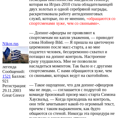
которая на Играх-2010 стала обладательницей
двух золотых и одной серебряной награды,
раскритиковала работу антидопинговых
служб, которые, по ее мнению,
«обращаются со
спортсменами хуже, чем со свиньями».
— Допинг-офицеры не проявляют к
спортсменам ни капли уважения, — приводит
слова Нойнер Bild. — Я пришла на цветочную
Nikоs rus
церемонию после масс-старта, а ко мне
подлетел человек, бесцеремонно схватил и
потащил на допинг-контроль. Настроение
сразу ухудшилось. Мне не позволили
насладиться моментом. Так было и с другими
легенда
спортсменами. С нами обращаются хуже, чем
Сообщений:
со свиньями, которых ведут на скотобойню.
1521
Баллов:
921
— Такое ощущение, что для допинг-офицеров
Регистрация:
мы не люди, — соглашается с подругой по
29.11.2003
команде бронзовый призер масс-старта Симона
Great Greece
Хаусвальд. — Когда приходишь на контроль,
они тебе зачитывают какой-то огромный текст,
причем с таким выражением, как будто
общаются со стеной. Никогда эта процедура не