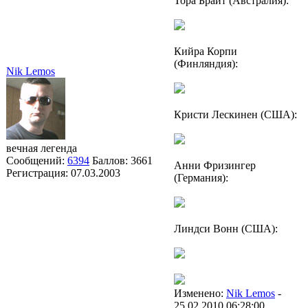
Тора Брайт (Австралия):
Кийра Корпи
(Финляндия):
Nik Lemos
Кристи Лескинен (США):
вечная легенда
Сообщений:
6394
Баллов:
3661
Анни Фризингер
Регистрация:
07.03.2003
(Германия):
Линдси Вонн (США):
Изменено:
Nik Lemos
-
25.02.2010 06:28:00