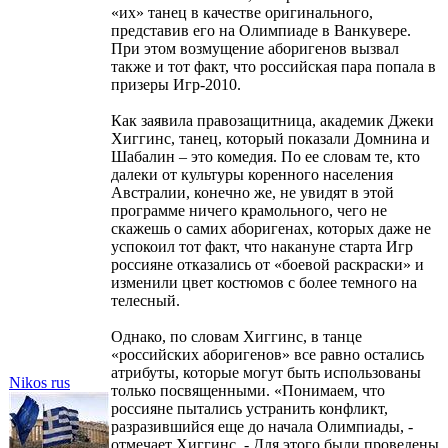
«их» танец в качестве оригинального,
представив его на Олимпиаде в Ванкувере.
При этом возмущение аборигенов вызвал
также и тот факт, что российская пара попала в
призеры Игр-2010.
Как заявила правозащитница, академик Джеки
Хиггинс, танец, который показали Домнина и
Шабалин – это комедия. По ее словам те, кто
далеки от культуры коренного населения
Австралии, конечно же, не увидят в этой
программе ничего крамольного, чего не
скажешь о самих аборигенах, которых даже не
успокоил тот факт, что накануне старта Игр
россияне отказались от «боевой раскраски» и
изменили цвет костюмов с более темного на
телесный.
Однако, по словам Хиггинс, в танце
«российских аборигенов» все равно остались
атрибуты, которые могут быть использованы
Nikоs rus
только посвященными. «Понимаем, что
россияне пытались устранить конфликт,
разразившийся еще до начала Олимпиады, -
отмечает Хиггинс. - Для этого были проведены