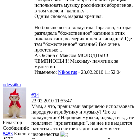
использовать музыку российских аборигенов,
в том числе и "калинку".
Одним словом, маразм крепчал.
Но больше всего возмутила Тарасова, которая
разглядела "божественное" катание в этих
никаких танцах американцев и канадцев! Где
там "божественное" катание? Всё очень
простенько...
А Оксана с Максом МОЛОДЦЫ!!!
ЧЕМПИОНЫ!!! Максиму- памятник за
мужество.
Изменено:
Nikоs rus
-
23.02.2010 11:52:04
odessitka
#34
23.02.2010 11:55:47
Ммм, а что, правилами запрещено использовать
народную атрибутику и музыку? Что за
возмущение? Народная музыка, одежда и т.д. не
Редактор
подлежит "приватизации", на нее не выдаются
Сообщений:
патенты - это считается достоянием всего
8483
Баллов:
человечества