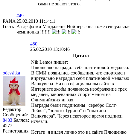
сами не знают этого.
#49
PANA
25.02.2010 11:14:11
Гость
А где фотки Магдалены Нойнер - она тоже сексуальная
чемпионка !!!!!!!
#50
25.02.2010 13:10:46
Цитата
Nik Lemos пишет:
Плющенко наградил себя платиновой медалью.
odessitka
В СМИ появились сообщения, что спортсмен
виртуально наградил себя платиновой медалью
Ванкувера. На его официальном сайте в
Интернете якобы появилось изображение трех
медалей, завоеванных спортсменом на
Олимпийских играх.
Награды были подписаны "серебро Солт-
Редактор
Лейка", "золото Турина" и "платина
Сообщений:
Ванкувера". Через некоторое время подписи
8483
Баллов:
исчезли.
4577
==============================
Регистрация:
Кстати, я видел лично это на сайте Плющенко