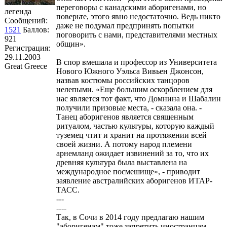
переговоры с канадскими аборигенами, но
легенда
поверьте, этого явно недостаточно. Ведь никто
Сообщений:
даже не подумал предпринять попытки
1521
Баллов:
поговорить с нами, представителями местных
921
общин».
Регистрация:
29.11.2003
В спор вмешала и профессор из Университета
Great Greece
Нового Южного Уэльса Вивьен Джонсон,
назвав костюмы российских танцоров
нелепыми. «Еще большим оскорблением для
нас является тот факт, что Домнина и Шабалин
получили призовые места, - сказала она. -
Танец аборигенов является священным
ритуалом, частью культуры, которую каждый
туземец чтит и хранит на протяжении всей
своей жизни. А потому народ племени
арнемланд ожидает извинений за то, что их
древняя культура была выставлена на
международное посмешище», - приводит
заявление австралийских аборигенов ИТАР-
ТАСС.
---
----
Так, в Сочи в 2014 году предлагаю нашим
"аборигенам" тоже запретить иностранцам