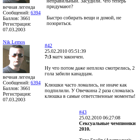
неправильный. Засудили. Что теперь
придумают?
вечная легенда
Сообщений:
6394
Быстро собирать вещи и домой, не
Баллов:
3661
позориться.
Регистрация:
07.03.2003
Nik Lemos
#42
25.02.2010 05:51:39
7:3
матч закончен.
Ну что потом даже неплохо смотрелись, 2
гола забили канадцам.
вечная легенда
Сообщений:
6394
Клюшки часто ломались, не иначе как
Баллов:
3661
подпилили. У Овечкина 2 раза сломалась
Регистрация:
клюшка в самые ответственные моменты!
07.03.2003
#43
25.02.2010 06:27:08
Сексуальные чемпионки
2010.