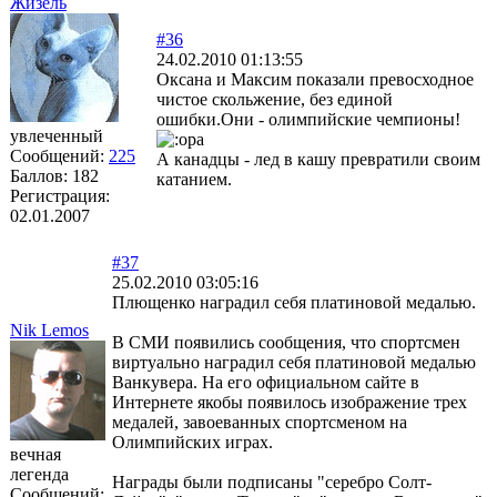
Жизель
#36
24.02.2010 01:13:55
Оксана и Максим показали превосходное
чистое скольжение, без единой
ошибки.Они - олимпийские чемпионы!
увлеченный
Сообщений:
225
А канадцы - лед в кашу превратили своим
Баллов:
182
катанием.
Регистрация:
02.01.2007
#37
25.02.2010 03:05:16
Плющенко наградил себя платиновой медалью.
Nik Lemos
В СМИ появились сообщения, что спортсмен
виртуально наградил себя платиновой медалью
Ванкувера. На его официальном сайте в
Интернете якобы появилось изображение трех
медалей, завоеванных спортсменом на
Олимпийских играх.
вечная
легенда
Награды были подписаны "серебро Солт-
Сообщений: