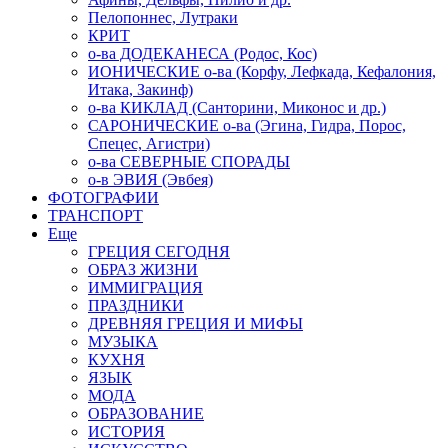
Пелопоннес, Лутраки
КРИТ
о-ва ДОДЕКАНЕСА (Родос, Кос)
ИОНИЧЕСКИЕ о-ва (Корфу, Лефкада, Кефалония,
Итака, Закинф)
о-ва КИКЛАД (Санторини, Миконос и др.)
САРОНИЧЕСКИЕ о-ва (Эгина, Гидра, Порос,
Спецес, Агистри)
о-ва СЕВЕРНЫЕ СПОРАДЫ
о-в ЭВИЯ (Эвбея)
ФОТОГРАФИИ
ТРАНСПОРТ
Еще
ГРЕЦИЯ СЕГОДНЯ
ОБРАЗ ЖИЗНИ
ИММИГРАЦИЯ
ПРАЗДНИКИ
ДРЕВНЯЯ ГРЕЦИЯ И МИФЫ
МУЗЫКА
КУХНЯ
ЯЗЫК
МОДА
ОБРАЗОВАНИЕ
ИСТОРИЯ