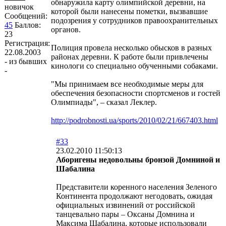
обнаружила карту олимпийской деревни, на
новичок
которой были нанесены пометки, вызвавшие
Сообщений:
подозрения у сотрудников правоохранительных
45
Баллов:
органов.
23
Регистрация:
Полиция провела несколько обысков в разных
22.08.2003
районах деревни. К работе были привлечены
- из бывших
кинологи со специально обученными собаками.
-
"Мы принимаем все необходимые меры для
обеспечения безопасности спортсменов и гостей
Олимпиады", – сказал Леклер.
http://podrobnosti.ua/sports/2010/02/21/667403.html
#33
23.02.2010 11:50:13
Аборигены недовольны бронзой Домниной и
Шабалина
Представители коренного населения Зеленого
Континента продолжают негодовать, ожидая
официальных извинений от российской
танцевально пары – Оксаны Домнина и
Максима Шабалина, которые использовали