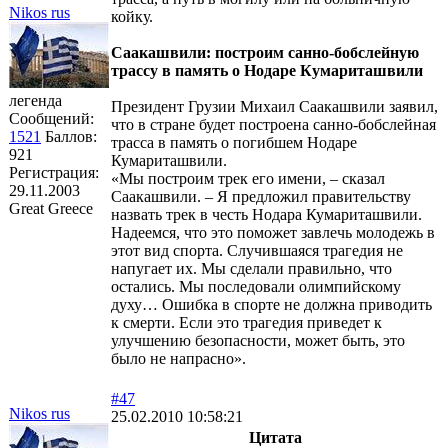
Nikоs rus
койку.
Саакашвили: построим санно-бобслейную
трассу в память о Нодаре Кумариташвили
легенда
Президент Грузии Михаил Саакашвили заявил,
Сообщений:
что в стране будет построена санно-бобслейная
1521
Баллов:
трасса в память о погибшем Нодаре
921
Кумариташвили.
Регистрация:
«Мы построим трек его имени, – сказал
29.11.2003
Саакашвили. – Я предложил правительству
Great Greece
назвать трек в честь Нодара Кумариташвили.
Надеемся, что это поможет завлечь молодежь в
этот вид спорта. Случившаяся трагедия не
напугает их. Мы сделали правильно, что
остались. Мы последовали олимпийскому
духу… Ошибка в спорте не должна приводить
к смерти. Если это трагедия приведет к
улучшению безопасности, может быть, это
было не напрасно».
#47
Nikоs rus
25.02.2010 10:58:21
Цитата