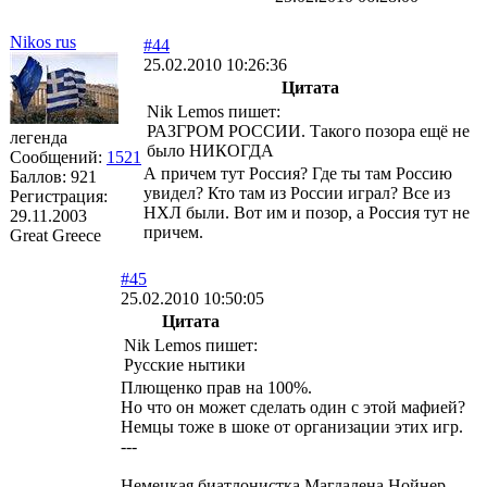
Nikоs rus
#44
25.02.2010 10:26:36
Цитата
Nik Lemos пишет:
РАЗГРОМ РОССИИ. Такого позора ещё не
легенда
было НИКОГДА
Сообщений:
1521
А причем тут Россия? Где ты там Россию
Баллов:
921
увидел? Кто там из России играл? Все из
Регистрация:
НХЛ были. Вот им и позор, а Россия тут не
29.11.2003
причем.
Great Greece
#45
25.02.2010 10:50:05
Цитата
Nik Lemos пишет:
Русские нытики
Плющенко прав на 100%.
Но что он может сделать один с этой мафией?
Немцы тоже в шоке от организации этих игр.
---
Немецкая биатлонистка Магдалена Нойнер,