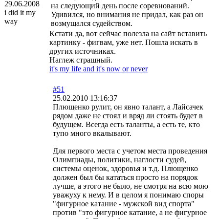
29.06.2008
на следующий день после соревнований.
i did it my
Удивился, но внимания не придал, как раз он
way
возмущался судейством.
Кстати да, вот сейчас полезла на сайт вставить
картинку - фигвам, уже нет. Пошла искать в
других источниках.
Наглеж страшный.
it's my life and it's now or never
#51
25.02.2010 13:16:37
Плющенко рулит, он явно талант, а Лайсачек
рядом даже не стоял и вряд ли стоять будет в
будущем. Всегда есть таланты, а есть те, кто
тупо много вкалывают.
Для первого места с учетом места проведения
Олимпиады, политики, наглости судей,
системы оценок, здоровья и т.д. Плющенко
должен был бы кататься просто на порядок
лучше, а этого не было, не смотря на всю мою
уважуху к нему. И в целом я понимаю споры
"фигурное катание - мужской вид спорта"
против "это фигурное катание, а не фигурное