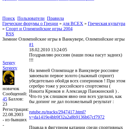
Поиск
Пользователи
Правила
Греческие форумы о Греции
»
для ВСЕХ
»
Греческая культура
»
Спорт и Олимпийские игры 2004
RSS
Зимние Олимпийские игры в Ванкувере, Олимпийские игры
#1
18.02.2010 13:24:05
Поздравляю россиян (наши пока пасут задних)
!!!
Sergey
Sergeev
На зимней Олимпиаде в Ванкувере россияне
завоевали первое золото (лыжный спринт)
убедительно обойдя всех соперников ! При этом
серебро тоже у российского спортсмена (
новичок
Никита Крюков и Александр Панжинский ) .
Сообщений:
Что-то уж слишком явно они всех уделали, как
45
Баллов:
бы допинг не дал положельный результат :
23
Регистрация:
rutube.ru/tracks/2947417.html?
22.08.2003
v=da1419e4bb9f32a2a8b9136b67cf7972
- из бывших
-
Правда в фигурном катании среди спортивных