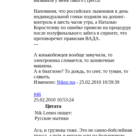
вызывала у меня такого стресса.
Напомним, что российских лыжников в день
индивидуальной гонки подняли на допинг-
контроль в шесть часов утра, а Наталью
Коростелеву по ошибке привели на процедуру
после полуфинального забега в спринте, что
противоречит правилам ВАДА.
---
А конькобежцев вообще замучили, то
электроника сломается, то заливочные
машины.
А в биатлоне? То дождь, то снег, то туман, то
слякоть.
Изменено:
Nikоs rus
-
25.02.2010 10:59:39
#46
25.02.2010 10:53:24
Цитата
Nik Lemos пишет:
Русские нытики
Ага, и грузины тоже. Это не санно-бобслейная
трасса, а путь в могилу или на больничную