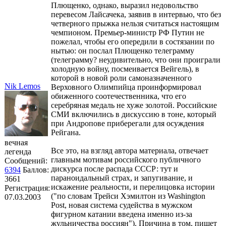
Плющенко, однако, выразил недовольство
перевесом Лайсачека, заявив в интервью, что без
четверного прыжка нельзя считаться настоящим
чемпионом. Премьер-министр РФ Путин не
пожелал, чтобы его опередили в состязании по
нытью: он послал Плющенко телеграмму
(телеграмму? неудивительно, что они проиграли
холодную войну, посмеивается Вейгель), в
которой в новой роли самоназначенного
Nik Lemos
Верховного Олимпийца проинформировал
обиженного соотечественника, что его
серебряная медаль не хуже золотой. Российские
СМИ включились в дискуссию в тоне, который
при Андропове приберегали для осуждения
Рейгана.
вечная
Все это, на взгляд автора материала, отвечает
легенда
главным мотивам российского публичного
Сообщений:
дискурса после распада СССР: тут и
6394
Баллов:
параноидальный страх, и запугивание, и
3661
искажение реальности, и перелицовка истории
Регистрация:
("по словам Трейси Хэмилтон из Washington
07.03.2003
Post, новая система судейства в мужском
фигурном катании введена именно из-за
жульничества россиян"). Причина в том, пишет