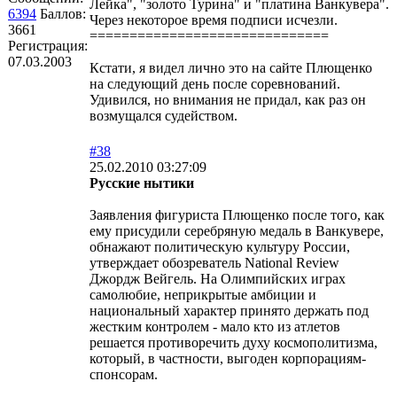
Лейка", "золото Турина" и "платина Ванкувера".
6394
Баллов:
Через некоторое время подписи исчезли.
3661
==============================
Регистрация:
07.03.2003
Кстати, я видел лично это на сайте Плющенко
на следующий день после соревнований.
Удивился, но внимания не придал, как раз он
возмущался судейством.
#38
25.02.2010 03:27:09
Русские нытики
Заявления фигуриста Плющенко после того, как
ему присудили серебряную медаль в Ванкувере,
обнажают политическую культуру России,
утверждает обозреватель National Review
Джордж Вейгель. На Олимпийских играх
самолюбие, неприкрытые амбиции и
национальный характер принято держать под
жестким контролем - мало кто из атлетов
решается противоречить духу космополитизма,
который, в частности, выгоден корпорациям-
спонсорам.